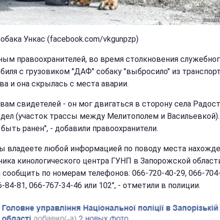
Собака Ункас (facebook.com/vkgunpzp)
ным правоохранителей, во время столкновения служебно
биля с грузовиком "ДАФ" собаку "выбросило" из транспор
ва и она скрылась с места аварии.
овам свидетелей - он мог двигаться в сторону села Радос
здел (участок трассы между Мелитополем и Васильевкой).
быть ранен", - добавили правоохранители.
вы владеете любой информацией по поводу места нахожд
ика кинологического центра ГУНП в Запорожской области
 сообщить по номерам телефонов: 066-720-40-29, 066-704-
-84-81, 066-767-34-46 или 102", - отметили в полиции.