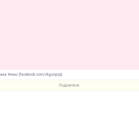
ака Ункас (facebook.com/vkgunpzp)
Поділитися: