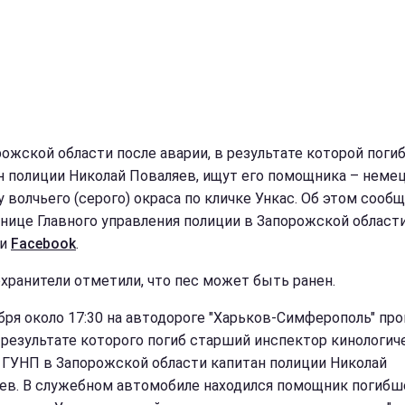
рожской области после аварии, в результате которой поги
н полиции Николай Поваляев, ищут его помощника – неме
у волчьего (серого) окраса по кличке Ункас. Об этом сооб
анице Главного управления полиции в Запорожской област
ти
Facebook
.
хранители отметили, что пес может быть ранен.
ября около 17:30 на автодороге "Харьков-Симферополь" пр
 результате которого погиб старший инспектор кинологич
 ГУНП в Запорожской области капитан полиции Николай
ев. В служебном автомобиле находился помощник погибш