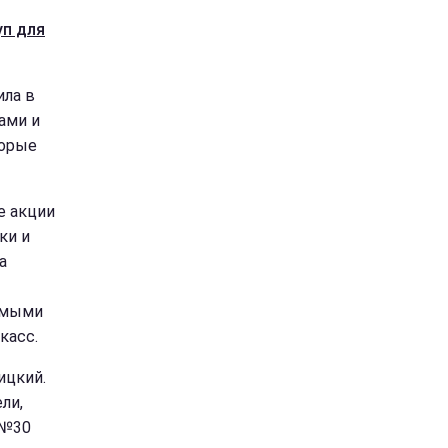
уп для
ила в
ами и
торые
е акции
ки и
а
амыми
касс.
ицкий.
ли,
 №30