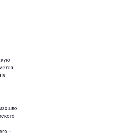
б
цкую
щается
и в
оизошло
еского
его –