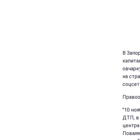
В Запо
капита
овчарк
на стр
соцсе
Правоо
"10 но
ДТП, в
центра
Поваля