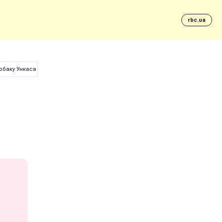
rbc.ua
обаку Ункаса