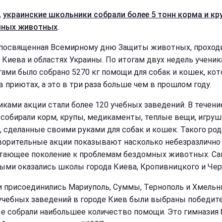
,
украинские школьники собрали более 5 тонн корма и кр
мных животных
.
 посвященная Всемирному дню Защиты животных, проход
 Киева и областях Украины. По итогам двух недель ученик
гами было собрано 5270 кг помощи для собак и кошек, ко
в приютах, а это в три раза больше чем в прошлом году.
иками акции стали более 120 учебных заведений. В течени
собирали корм, крупы, медикаменты, теплые вещи, игруш
, сделанные своими руками для собак и кошек. Такого род
ворительные акции показывают насколько небезразлично
тающее поколение к проблемам бездомных животных. С
ыми оказались школы города Киева, Кропивницкого и Чер
и присоединились Мариуполь, Суммы, Тернополь и Хмельн
учебных заведений в городе Киев были выбраны победите
е собрали наибольшее количество помощи. Это гимназия