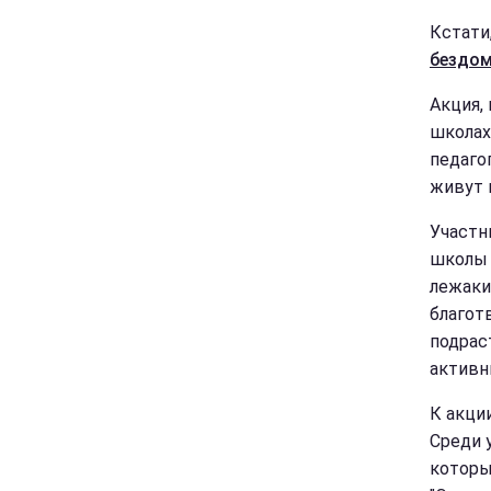
Кстати
бездо
Акция,
школах
педаго
живут 
Участн
школы 
лежаки
благот
подрас
активн
К акци
Среди 
которы