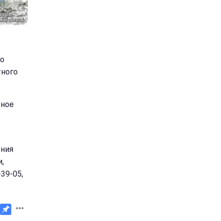
го
тного
тное
ения
,
39-05,