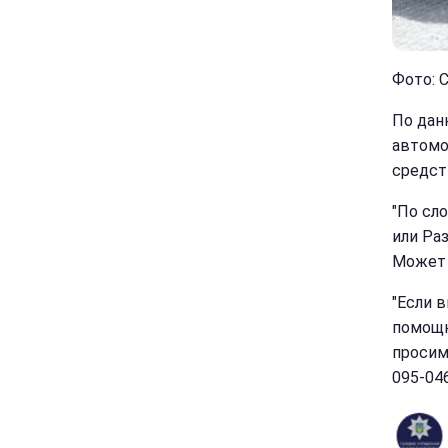
Фото: 
По дан
автомо
средст
"По сл
или Ра
Может 
"Если 
помощн
просим
095-046