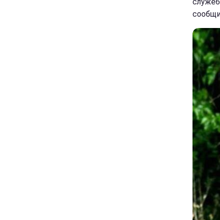
служеб
сообщи