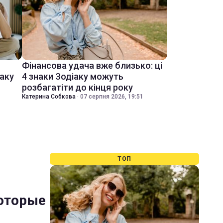
Фінансова удача вже близько: ці
іаку
4 знаки Зодіаку можуть
розбагатіти до кінця року
Катерина Собкова
·
07 серпня 2026, 19:51
ТОП
оторые