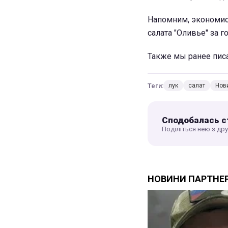
Напомним, экономис
салата "Оливье" за 
Также мы ранее пис
Теги:
лук
салат
Нови
Сподобалась с
Поділіться нею з др