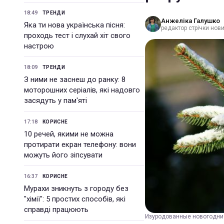
18:49
ТРЕНДИ
Анжеліка Галушко
Яка ти нова українська пісня:
редактор стрічки нови
проходь тест і слухай хіт свого
настрою
18:09
ТРЕНДИ
З ними не заснеш до ранку: 8
моторошних серіалів, які надовго
засядуть у пам'яті
17:18
КОРИСНЕ
10 речей, якими не можна
протирати екран телефону: вони
можуть його зіпсувати
16:37
КОРИСНЕ
Мурахи зникнуть з городу без
"хімії": 5 простих способів, які
справді працюють
Изуродованные новогодние 