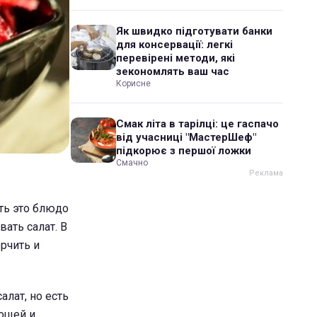
Як швидко підготувати банки
для консервації: легкі
перевірені методи, які
зекономлять ваш час
Корисне
Смак літа в тарілці: це гаспачо
від учасниці "МастерШеф"
підкорює з першої ложки
Смачно
ть это блюдо
вать салат. В
орчить и
алат, но есть
вощей и