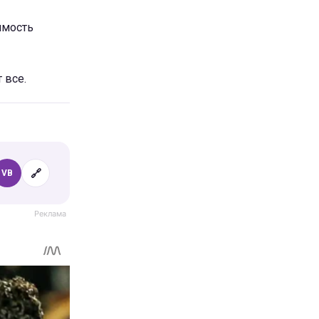
имость
 все.
🔗
VB