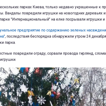
нескольких парках Киева, только недавно украшенные к п
ны. Вандалы повредили игрушки на новогодних деревьях и
в парке "Интернациональный" на елке посрывали игрушки и
унальное предприятие по содержанию зеленых насажден
на"
, последствия беспорядка обнаружили утром 24 декабря
и парка.
естные повредили ограду, сорвали провода гирлянд, слома
 игрушки.