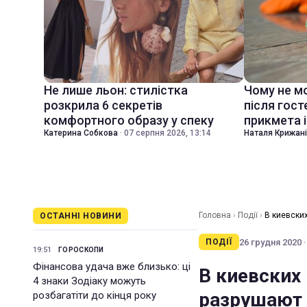
Не лише льон: стилістка
Чому не м
розкрила 6 секретів
після гост
комфортного образу у спеку
прикмета і
Катерина Собкова
·
07 серпня 2026, 13:14
Наталя Крижан
Головна
›
Події
›
В киевски
ОСТАННІ НОВИНИ
26 грудня 2020 ·
ПОДІЇ
19:51
ГОРОСКОПИ
Фінансова удача вже близько: ці
В киевских
4 знаки Зодіаку можуть
разрушают 
розбагатіти до кінця року