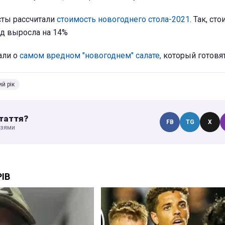
ты рассчитали
стоимость новогоднего стола-2021.
Так, сто
год выросла на 14%
али о
самом вредном "новогоднем" салате,
который готовят
й рік
таття?
FB
TG
X
узями