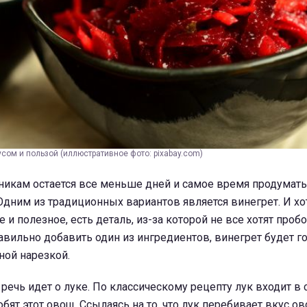
усом и пользой (иллюстративное фото: pixabay.com)
никам остается все меньше дней и самое время продумать
дним из традиционных вариантов является винегрет. И хо
и полезное, есть деталь, из-за которой не все хотят пробо
равильно добавить один из ингредиентов, винегрет будет г
ной нарезкой.
, речь идет о луке. По классическому рецепту лук входит в с
бят этот овощ. Ссылаясь на то, что лук перебивает вкус о