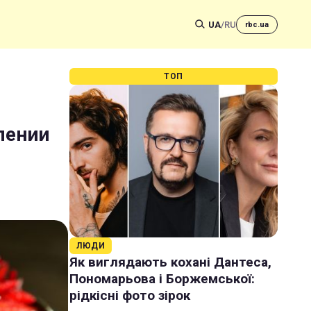
UA
/
RU
rbc.ua
ТОП
лении
ЛЮДИ
Як виглядають кохані Дантеса,
Пономарьова і Боржемської:
рідкісні фото зірок