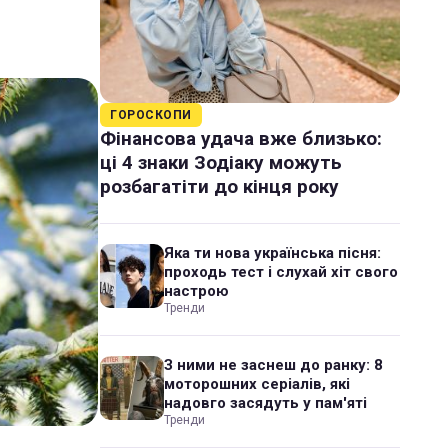
ГОРОСКОПИ
Фінансова удача вже близько:
ці 4 знаки Зодіаку можуть
розбагатіти до кінця року
Яка ти нова українська пісня:
проходь тест і слухай хіт свого
настрою
Тренди
З ними не заснеш до ранку: 8
моторошних серіалів, які
надовго засядуть у пам'яті
Тренди