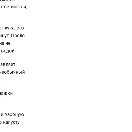
 свойств и,
т лука, его
инут. После
на не
 водой.
бавляет
ь необычный
 ложки
ами вареную
 капусту.