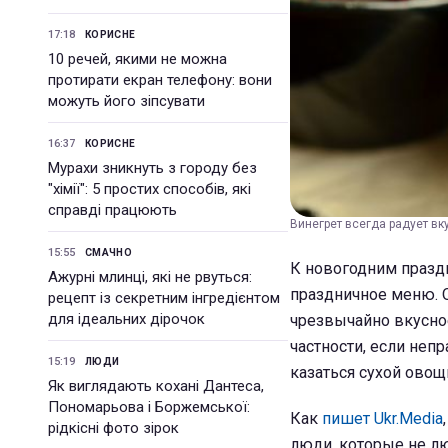
17:18
КОРИСНЕ
10 речей, якими не можна
протирати екран телефону: вони
можуть його зіпсувати
16:37
КОРИСНЕ
Мурахи зникнуть з городу без
"хімії": 5 простих способів, які
справді працюють
Винегрет всегда радует вк
15:55
СМАЧНО
К новогодним празд
Ажурні млинці, які не рвуться:
праздничное меню. О
рецепт із секретним інгредієнтом
для ідеальних дірочок
чрезвычайно вкусное 
частности, если неп
15:19
ЛЮДИ
казаться сухой овощ
Як виглядають кохані Дантеса,
Пономарьова і Боржемської:
Как
пишет Ukr.Media
рідкісні фото зірок
люди, которые не лю