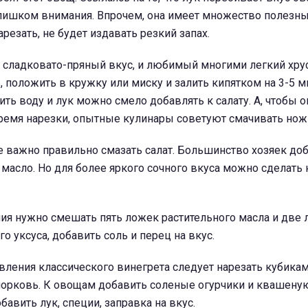
лишком внимания. Впрочем, она имеет множество полезных
резать, не будет издавать резкий запах.
ь сладковато-пряный вкус, и любимый многими легкий хрус
, положить в кружку или миску и залить кипятком на 3-5 м
ить воду и лук можно смело добавлять к салату. А, чтобы о
ремя нарезки, опытные кулинары советуют смачивать нож
е важно правильно смазать салат. Большинство хозяек до
 масло. Но для более яркого сочного вкуса можно сделат
ния нужно смешать пять ложек растительного масла и две
о уксуса, добавить соль и перец на вкус.
овления классического винегрета следует нарезать кубик
морковь. К овощам добавить соленые огурчики и квашеную
авить лук, специи, заправка на вкус.