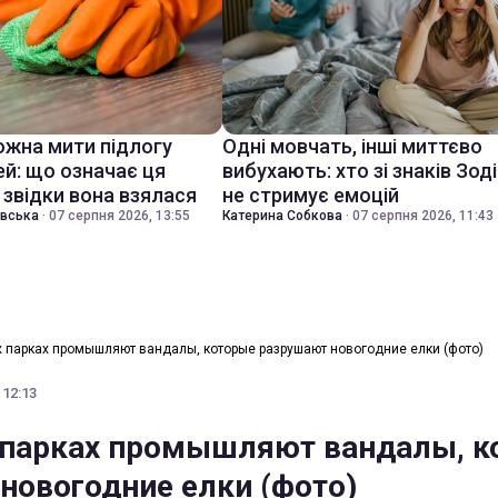
ожна мити підлогу
Одні мовчать, інші миттєво
ей: що означає ця
вибухають: хто зі знаків Зод
 звідки вона взялася
не стримує емоцій
івська
·
07 серпня 2026, 13:55
Катерина Собкова
·
07 серпня 2026, 11:43
х парках промышляют вандалы, которые разрушают новогодние елки (фото)
 12:13
 парках промышляют вандалы, к
новогодние елки (фото)