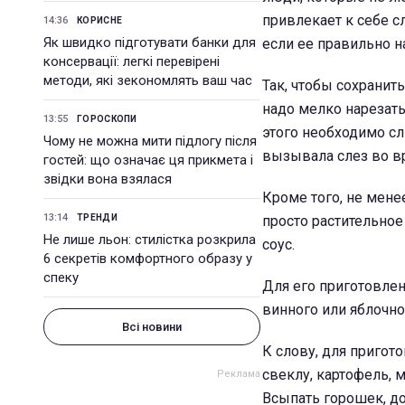
привлекает к себе с
14:36
КОРИСНЕ
Як швидко підготувати банки для
если ее правильно на
консервації: легкі перевірені
методи, які зекономлять ваш час
Так, чтобы сохранит
надо мелко нарезать
13:55
ГОРОСКОПИ
этого необходимо сл
Чому не можна мити підлогу після
вызывала слез во в
гостей: що означає ця прикмета і
звідки вона взялася
Кроме того, не мене
13:14
ТРЕНДИ
просто растительное
Не лише льон: стилістка розкрила
соус.
6 секретів комфортного образу у
спеку
Для его приготовле
винного или яблочног
Всі новини
К слову, для пригот
свеклу, картофель, 
Всыпать горошек, доб