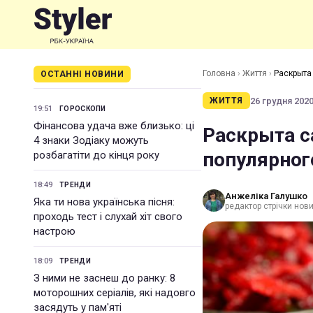
Головна
›
Життя
›
Раскрыта
ОСТАННІ НОВИНИ
26 грудня 2020 
ЖИТТЯ
19:51
ГОРОСКОПИ
Фінансова удача вже близько: ці
Раскрыта с
4 знаки Зодіаку можуть
популярног
розбагатіти до кінця року
18:49
ТРЕНДИ
Анжеліка Галушко
Яка ти нова українська пісня:
редактор стрічки нови
проходь тест і слухай хіт свого
настрою
18:09
ТРЕНДИ
З ними не заснеш до ранку: 8
моторошних серіалів, які надовго
засядуть у пам'яті