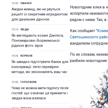
15:55
СМАЧНО
Новогодние елки в 
Ажурні млинці, які не рвуться:
испортили неизвест
рецепт із секретним інгредієнтом
для ідеальних дірочок
рядом с ними. Так, 
15:19
ЛЮДИ
Как сообщает
"Комм
Як виглядають кохані Дантеса,
Святошинского райо
Пономарьова і Боржемської:
вандализм сотрудник
рідкісні фото зірок
По их словам, неизв
14:36
КОРИСНЕ
разбили новогодние
Як швидко підготувати банки для
консервації: легкі перевірені
методи, які зекономлять ваш час
13:55
ГОРОСКОПИ
Чому не можна мити підлогу після
гостей: що означає ця прикмета і
звідки вона взялася