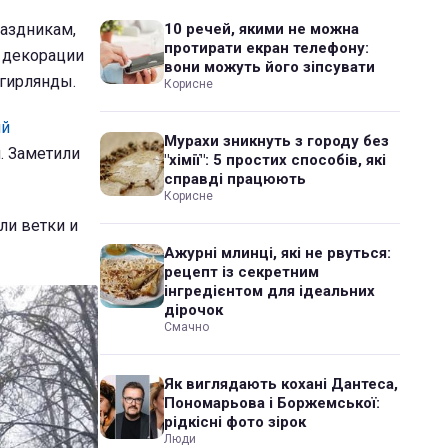
раздникам,
10 речей, якими не можна
протирати екран телефону:
 декорации
вони можуть його зіпсувати
 гирлянды.
Корисне
ий
Мурахи зникнуть з городу без
. Заметили
"хімії": 5 простих способів, які
справді працюють
Корисне
ли ветки и
Ажурні млинці, які не рвуться:
рецепт із секретним
інгредієнтом для ідеальних
дірочок
Смачно
Як виглядають кохані Дантеса,
Пономарьова і Боржемської:
рідкісні фото зірок
Люди