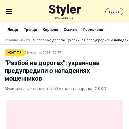
rbc.ua
Люди
Тренди
Корисне
Смачно
Гороскопи
Головна
›
Життя
›
"Разбой на дорогах": украинцев предупредили о нападе
ЖИТТЯ
16 жовтня 2018, 09:27
"Разбой на дорогах": украинцев
предупредили о нападениях
мошенников
Мужчину атаковали в 5-50 утра на заправке ОККО