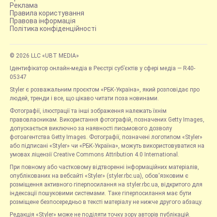
Реклама
Правила користування
Правова інформація
Політика конфіденційності
© 2026 LLC «UBT MEDIA»
Ідентифікатор онлайн-медіа в Реєстрі суб’єктів у сфері медіа — R40-
05347
Styler є розважальним проєктом «РБК-Україна», який розповідає про
людей, тренди і все, що цікаво читати поза новинами.
Фотографії, ілюстрації та інші зображення належать їхнім
правовласникам. Використання фотографій, позначених Getty Images,
допускається виключно за наявності письмового дозволу
фотоагентства Getty Images. Фотографії, позначені логотипом «Styler»
або підписані «Styler» чи «РБК-Україна», можуть використовуватися на
умовах ліцензії Creative Commons Attribution 4.0 International.
При повному або частковому відтворенні інформаційних матеріалів,
опублікованих на вебсайті «Styler» (styler.rbc.ua), обов'язковим є
розміщення активного гіперпосилання на styler.rbc.ua, відкритого для
індексації пошуковими системами. Таке гіперпосилання має бути
розміщене безпосередньо в тексті матеріалу не нижче другого абзацу.
Редакція «Styler» може не поділяти точку зору авторів публікацій.