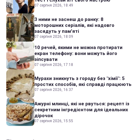
тест і слухай хіт свого настрою
07 серпня 2026, 18:49
З ними не заснеш до ранку: 8
моторошних серіалів, які надовго
засядуть у пам'яті
07 серпня 2026, 18:09
10 речей, якими не можна протирати
екран телефону: вони можуть його
зіпсувати
07 серпня 2026, 17:18
Мурахи зникнуть з городу без "хімії": 5
простих способів, які справді працюють
07 серпня 2026, 16:37
Ажурні млинці, які не рвуться: рецепт із
секретним інгредієнтом для ідеальних
дірочок
07 серпня 2026, 15:55