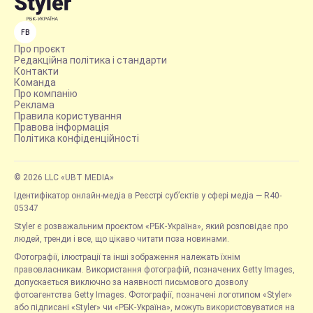
FB
Про проєкт
Редакційна політика і стандарти
Контакти
Команда
Про компанію
Реклама
Правила користування
Правова інформація
Політика конфіденційності
© 2026 LLC «UBT MEDIA»
Ідентифікатор онлайн-медіа в Реєстрі суб’єктів у сфері медіа — R40-
05347
Styler є розважальним проєктом «РБК-Україна», який розповідає про
людей, тренди і все, що цікаво читати поза новинами.
Фотографії, ілюстрації та інші зображення належать їхнім
правовласникам. Використання фотографій, позначених Getty Images,
допускається виключно за наявності письмового дозволу
фотоагентства Getty Images. Фотографії, позначені логотипом «Styler»
або підписані «Styler» чи «РБК-Україна», можуть використовуватися на