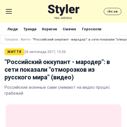
rbc.ua
Люди
Тренди
Корисне
Смачно
Гороскопи
Головна
›
Життя
›
"Российский оккупант - мародер": в сети показали "отмор
ЖИТТЯ
28 листопада 2017, 15:50
"Российский оккупант - мародер": в
сети показали "отморозков из
русского мира" (видео)
Российские военные сами снимают на видео процес
грабежей