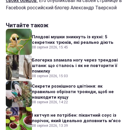
своих бойцов.
Его опубликовал на своей странице в
Facebook российский блогер Александр Тверской
Читайте також
Плодові мушки зникнуть із кухні: 5
секретних трюків, які реально діють
08 серпня 2026, 15:45
Блогерка зламала ногу через трендові
штани: що сталось і як не повторити її
помилку
08 серпня 2026, 15:03
Секрети розкішного цвітіння: як
правильно обрізати троянди, щоб не
нашкодити кущу
08 серпня 2026, 14:22
І кетчуп не потрібен: пікантний соус із
порічок, який ідеально доповнить м'ясо
08 серпня 2026, 13:39