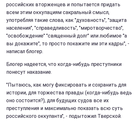
российских вторженцев и попытается придать
всем этим оккупациям сакральный смысл,
употребляя такие слова, как "духовность", "защита
населения", "справедливость", "миротворчество",
"освобождение" "священный долг" или любимое "а
вы докажите", то просто покажите им эти кадры", -
написал блогер.
Блогер надеется, что когда-нибудь преступники
понесут наказание.
"Пытаюсь, как могу фиксировать и сохранить для
истории, для торжества правды (когда-нибудь ведь
оно состоится?), для будущих судов все их
преступления и максимально показать всю суть
российского оккупанта", - подытожил Тверской.