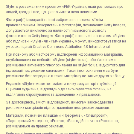
Styler є розважальним проєктом «РБК-Україна», який розповідає про
людей, тренди і все, що цікаво читати поза новинами.
Фотографії, ілюстрації та інші зображення належать їхнім
правовласникам. Використання фотографій, позначених Getty Images,
допускається виключно за наявності письмового дозволу
фотоагентства Getty Images. Фотографії, позначені логотипом «Styler»
або підписані «Styler» чи «РБК-Україна», можуть використовуватися на
умовах ліцензії Creative Commons Attribution 4.0 International.
При повному або частковому відтворенні інформаційних матеріалів,
опублікованих на вебсайті «Styler» (styler.rbc.ua), обов'язковим є
розміщення активного гіперпосилання на styler.rbc.ua, відкритого для
індексації пошуковими системами. Таке гіперпосилання має бути
розміщене безпосередньо в тексті матеріалу не нижче другого абзацу.
Редакція «Styler» може не поділяти точку зору авторів публікацій.
Оціночні судження, відповідно до законодавства України, не
підлягають спростуванню та доведенню їх правдивості.
За достовірність, зміст і відповідність вимогам законодавства
рекламних матеріалів відповідальність несе рекламодавець.
Матеріали, позначені плашками «Прес-реліз», «Спецпроєкт»,
«Партнерський матеріал», «Promo», «Благодійність» та «Резонанс»,
розміщуються на правах реклами.
Рубрика «Новини компаній» є інформаційним форматом, що містить