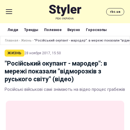
rbc.ua
Люди
Тренды
Полезное
Вкусно
Гороскопы
Главная
›
Жизнь
›
"Російський окупант - мародер": в мережі показали "відмо
ЖИЗНЬ
28 ноября 2017, 15:50
"Російський окупант - мародер": в
мережі показали "відморозків з
руського світу" (відео)
Російські військові самі знімають на відео процес грабежів