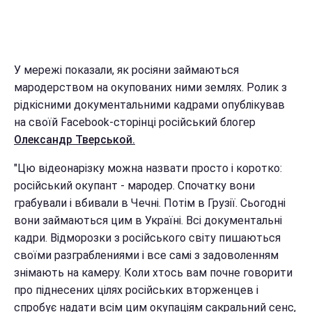
У мережі показали, як росіяни займаються
мародерством на окупованих ними землях. Ролик з
рідкісними документальними кадрами опублікував
на своїй Facebook-сторінці російський блогер
Олександр Тверськой.
"Цю відеонарізку можна назвати просто і коротко:
російський окупант - мародер. Спочатку вони
грабували і вбивали в Чечні. Потім в Грузії. Сьогодні
вони займаються цим в Україні. Всі документальні
кадри. Відморозки з російського світу пишаються
своїми разграблениями і все самі з задоволенням
знімають на камеру. Коли хтось вам почне говорити
про піднесених цілях російських вторженцев і
спробує надати всім цим окупаціям сакральний сенс,