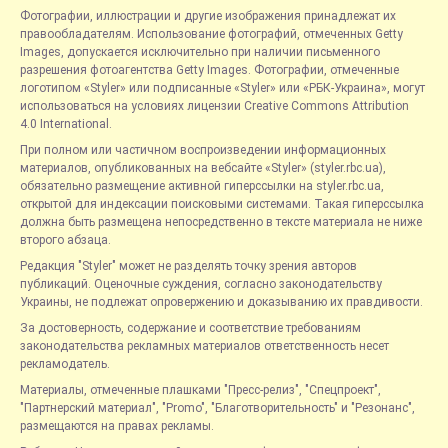
Фотографии, иллюстрации и другие изображения принадлежат их
правообладателям. Использование фотографий, отмеченных Getty
Images, допускается исключительно при наличии письменного
разрешения фотоагентства Getty Images. Фотографии, отмеченные
логотипом «Styler» или подписанные «Styler» или «РБК-Украина», могут
использоваться на условиях лицензии Creative Commons Attribution
4.0 International.
При полном или частичном воспроизведении информационных
материалов, опубликованных на вебсайте «Styler» (styler.rbc.ua),
обязательно размещение активной гиперссылки на styler.rbc.ua,
открытой для индексации поисковыми системами. Такая гиперссылка
должна быть размещена непосредственно в тексте материала не ниже
второго абзаца.
Редакция "Styler" может не разделять точку зрения авторов
публикаций. Оценочные суждения, согласно законодательству
Украины, не подлежат опровержению и доказыванию их правдивости.
За достоверность, содержание и соответствие требованиям
законодательства рекламных материалов ответственность несет
рекламодатель.
Материалы, отмеченные плашками "Пресс-релиз", "Спецпроект",
"Партнерский материал", "Promo", "Благотворительность" и "Резонанс",
размещаются на правах рекламы.