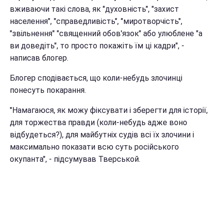
вживаючи такі слова, як "духовність", "захист
населення", "справедливість", "миротворчість",
"звільнення" "священний обов'язок" або улюблене "а
ви доведіть", то просто покажіть їм ці кадри", -
написав блогер.
Блогер сподівається, що коли-небудь злочинці
понесуть покарання.
"Намагаюся, як можу фіксувати і зберегти для історії,
для торжества правди (коли-небудь адже воно
відбудеться?), для майбутніх судів всі їх злочини і
максимально показати всю суть російського
окупанта", - підсумував Тверськой.