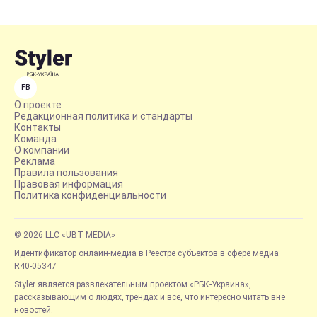
FB
О проекте
Редакционная политика и стандарты
Контакты
Команда
О компании
Реклама
Правила пользования
Правовая информация
Политика конфиденциальности
© 2026 LLC «UBT MEDIA»
Идентификатор онлайн-медиа в Реестре субъектов в сфере медиа —
R40-05347
Styler является развлекательным проектом «РБК-Украина»,
рассказывающим о людях, трендах и всё, что интересно читать вне
новостей.