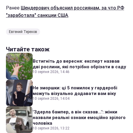
Ранее
Шендерович объяснил россиянам, за что РФ
"заработала" санкции США
.
Евгений Терехов
Читайте також
Встигніть до вересня: експерт назвав
дві рослини, які потрібно обрізати в саду
10 серпня 2026, 14:46
Не зморшки: ці 5 помилок у гардеробі
можуть візуально додавати вам віку
10 серпня 2026, 14:04
"Здерла бампер, а він сказав...": жінки
назвали реальні ознаки емоційно зрілого
чоловіка
10 серпня 2026, 13:22