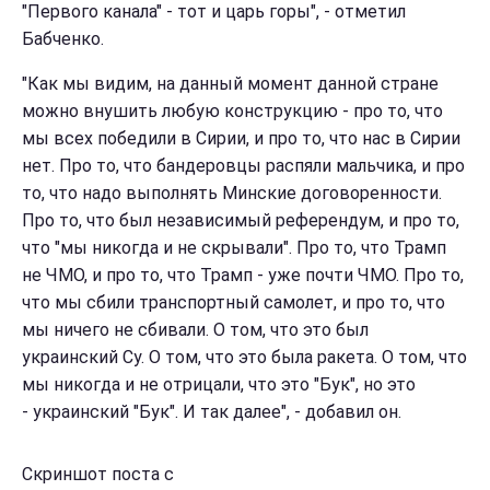
"Первого канала" - тот и царь горы", - отметил
Бабченко.
"Как мы видим, на данный момент данной стране
можно внушить любую конструкцию - про то, что
мы всех победили в Сирии, и про то, что нас в Сирии
нет. Про то, что бандеровцы распяли мальчика, и про
то, что надо выполнять Минские договоренности.
Про то, что был независимый референдум, и про то,
что "мы никогда и не скрывали". Про то, что Трамп
не ЧМО, и про то, что Трамп - уже почти ЧМО. Про то,
что мы сбили транспортный самолет, и про то, что
мы ничего не сбивали. О том, что это был
украинский Су. О том, что это была ракета. О том, что
мы никогда и не отрицали, что это "Бук", но это
- украинский "Бук". И так далее", - добавил он.
Скриншот поста с