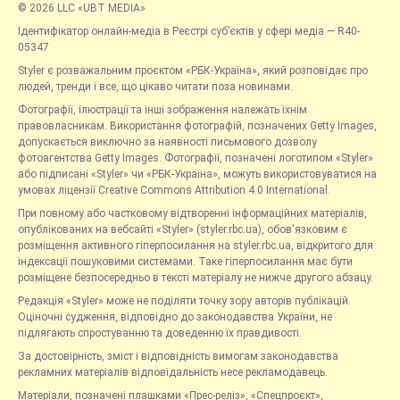
© 2026 LLC «UBT MEDIA»
Ідентифікатор онлайн-медіа в Реєстрі суб’єктів у сфері медіа — R40-
05347
Styler є розважальним проєктом «РБК-Україна», який розповідає про
людей, тренди і все, що цікаво читати поза новинами.
Фотографії, ілюстрації та інші зображення належать їхнім
правовласникам. Використання фотографій, позначених Getty Images,
допускається виключно за наявності письмового дозволу
фотоагентства Getty Images. Фотографії, позначені логотипом «Styler»
або підписані «Styler» чи «РБК-Україна», можуть використовуватися на
умовах ліцензії Creative Commons Attribution 4.0 International.
При повному або частковому відтворенні інформаційних матеріалів,
опублікованих на вебсайті «Styler» (styler.rbc.ua), обов'язковим є
розміщення активного гіперпосилання на styler.rbc.ua, відкритого для
індексації пошуковими системами. Таке гіперпосилання має бути
розміщене безпосередньо в тексті матеріалу не нижче другого абзацу.
Редакція «Styler» може не поділяти точку зору авторів публікацій.
Оціночні судження, відповідно до законодавства України, не
підлягають спростуванню та доведенню їх правдивості.
За достовірність, зміст і відповідність вимогам законодавства
рекламних матеріалів відповідальність несе рекламодавець.
Матеріали, позначені плашками «Прес-реліз», «Спецпроєкт»,