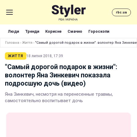
rbc.ua
Люди
Тренди
Корисне
Смачно
Гороскопи
Головна
›
Життя
›
"Самый дорогой подарок в жизни": волонтер Яна Зинкев
ЖИТТЯ
18 липня 2018, 17:39
"Самый дорогой подарок в жизни":
волонтер Яна Зинкевич показала
подросшую дочь (видео)
Яна Зинкевич, несмотря на перенесенные травмы,
самостоятельно воспитывает дочь