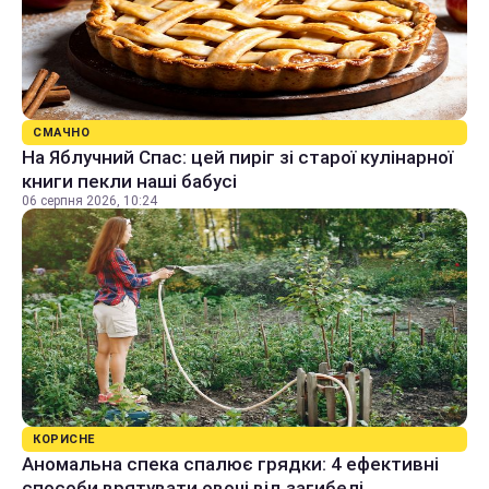
СМАЧНО
На Яблучний Спас: цей пиріг зі старої кулінарної
книги пекли наші бабусі
06 серпня 2026, 10:24
КОРИСНЕ
Аномальна спека спалює грядки: 4 ефективні
способи врятувати овочі від загибелі