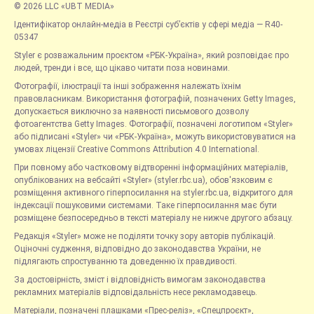
© 2026 LLC «UBT MEDIA»
Ідентифікатор онлайн-медіа в Реєстрі суб’єктів у сфері медіа — R40-
05347
Styler є розважальним проєктом «РБК-Україна», який розповідає про
людей, тренди і все, що цікаво читати поза новинами.
Фотографії, ілюстрації та інші зображення належать їхнім
правовласникам. Використання фотографій, позначених Getty Images,
допускається виключно за наявності письмового дозволу
фотоагентства Getty Images. Фотографії, позначені логотипом «Styler»
або підписані «Styler» чи «РБК-Україна», можуть використовуватися на
умовах ліцензії Creative Commons Attribution 4.0 International.
При повному або частковому відтворенні інформаційних матеріалів,
опублікованих на вебсайті «Styler» (styler.rbc.ua), обов'язковим є
розміщення активного гіперпосилання на styler.rbc.ua, відкритого для
індексації пошуковими системами. Таке гіперпосилання має бути
розміщене безпосередньо в тексті матеріалу не нижче другого абзацу.
Редакція «Styler» може не поділяти точку зору авторів публікацій.
Оціночні судження, відповідно до законодавства України, не
підлягають спростуванню та доведенню їх правдивості.
За достовірність, зміст і відповідність вимогам законодавства
рекламних матеріалів відповідальність несе рекламодавець.
Матеріали, позначені плашками «Прес-реліз», «Спецпроєкт»,