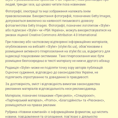
людей, тренди і все, що цікаво читати поза новинами.
Фотографії, ілюстрації та інші зображення належать їхнім
правовласникам. Використання фотографій, позначених Getty Images,
допускається виключно за наявності письмового дозволу
фотоагентства Getty Images. Фотографії, позначені логотипом «Styler»
або підписані «Styler» чи «РБК-Україна», можуть використовуватися на
умовах ліцензії Creative Commons Attribution 4.0 International.
При повному або частковому відтворенні інформаційних матеріалів,
опублікованих на вебсайті «Styler» (styler.rbc.ua), обов'язковим є
розміщення активного гіперпосилання на styler.rbc.ua, відкритого для
індексації пошуковими системами. Таке гіперпосилання має бути
розміщене безпосередньо в тексті матеріалу не нижче другого абзацу.
Редакція «Styler» може не поділяти точку зору авторів публікацій.
Оціночні судження, відповідно до законодавства України, не
підлягають спростуванню та доведенню їх правдивості.
За достовірність, зміст і відповідність вимогам законодавства
рекламних матеріалів відповідальність несе рекламодавець.
Матеріали, позначені плашками «Прес-реліз», «Спецпроєкт»,
«Партнерський матеріал», «Promo», «Благодійність» та «Резонанс»,
розміщуються на правах реклами.
Рубрика «Новини компаній» є інформаційним форматом, що містить
новини, повідомлення та оголошення, пов'язані з діяльністю