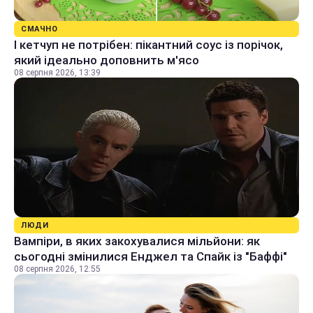
СМАЧНО
І кетчуп не потрібен: пікантний соус із порічок,
який ідеально доповнить м'ясо
08 серпня 2026, 13:39
ЛЮДИ
Вампіри, в яких закохувалися мільйони: як
сьогодні змінилися Енджел та Спайк із "Баффі"
08 серпня 2026, 12:55