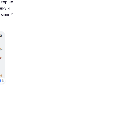
которые
еку и
омное!"