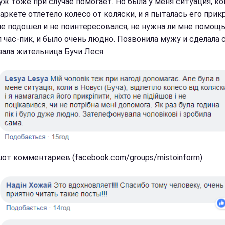
уж тоже при случае помогает. Но была у меня ситуация, ко
аркете отлетело колесо от коляски, и я пыталась его прик
не подошел и не поинтересовался, не нужна ли мне помощь
 час-пик, и было очень людно. Позвонила мужу и сделала са
зала жительница Бучи Леся.
от комментариев (facebook.com/groups/mistoinform)