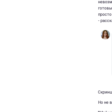
невозм
готовы
просто
- расс
Скринш
Но не 