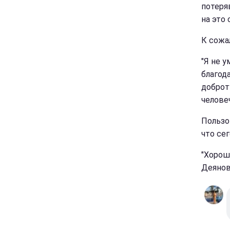
потеря
на это 
К сожа
"Я не 
благод
доброт
челове
Пользо
что сег
"Хорош
Деянов