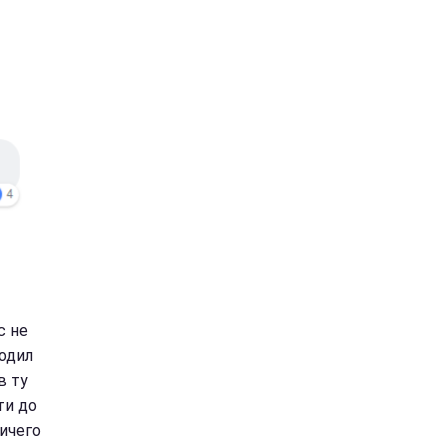
с не
одил
в ту
ти до
ничего