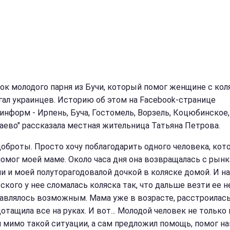
ок молодого парня из Бучи, который помог женщине с кол
гал украинцев. Историю об этом на Facebook-странице
информ - Ирпень, Буча, Гостомель, Ворзель, Коцюбинское,
ево" рассказала местная жительница Татьяна Петрова.
доброты. Просто хочу поблагодарить одного человека, кот
помог моей маме. Около часа дня она возвращалась с рынк
и и моей полуторагодовалой дочкой в коляске домой. И на
ского у нее сломалась коляска так, что дальше везти ее н
авлялось возможным. Мама уже в возрасте, расстроилась
отащила все на руках. И вот... Молодой человек не только 
 мимо такой ситуации, а сам предложил помощь, помог на