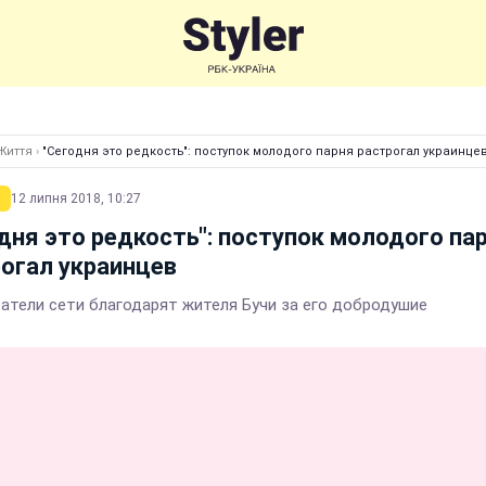
Життя
›
"Сегодня это редкость": поступок молодого парня растрогал украинце
12 липня 2018, 10:27
дня это редкость": поступок молодого па
огал украинцев
атели сети благодарят жителя Бучи за его добродушие