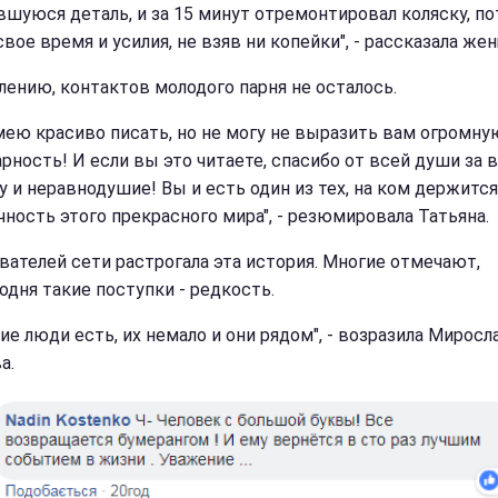
вшуюся деталь, и за 15 минут отремонтировал коляску, п
свое время и усилия, не взяв ни копейки", - рассказала же
лению, контактов молодого парня не осталось.
умею красиво писать, но не могу не выразить вам огромну
арность! И если вы это читаете, спасибо от всей души за 
у и неравнодушие! Вы и есть один из тех, на ком держится
чность этого прекрасного мира", - резюмировала Татьяна.
вателей сети растрогала эта история. Многие отмечают,
одня такие поступки - редкость.
ие люди есть, их немало и они рядом", - возразила Миросл
а.