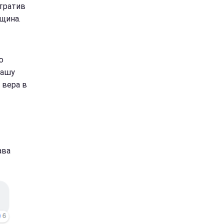
отратив
нщина.
ю
вашу
 вера в
ава