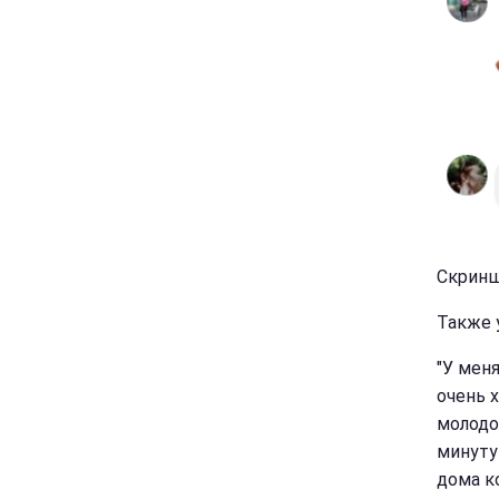
Скринш
Также 
"У меня
очень 
молодо
минуту
дома к