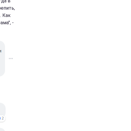
гда в
репить,
. Как
ма", -