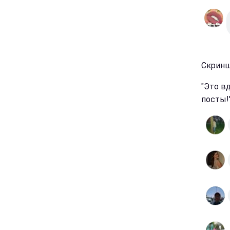
Скринш
"Это в
посты!