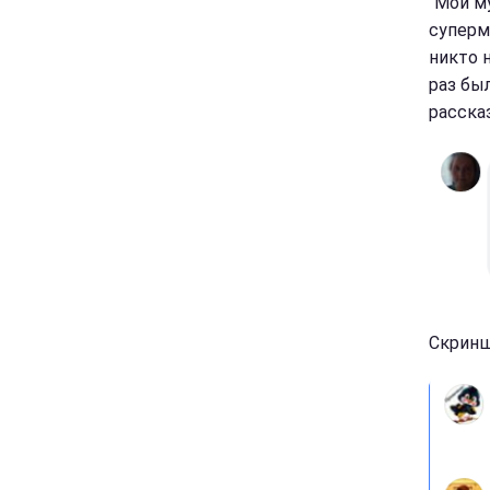
"Мой м
суперм
никто 
раз был
расска
Скринш