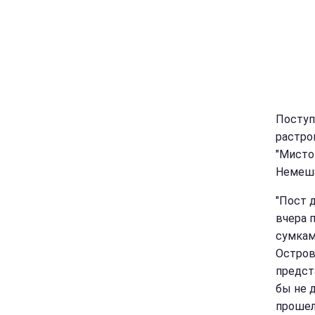
Поступ
растро
"Мисто
Немеша
"Пост 
вчера 
сумкам
Остров
предст
бы не д
прошел