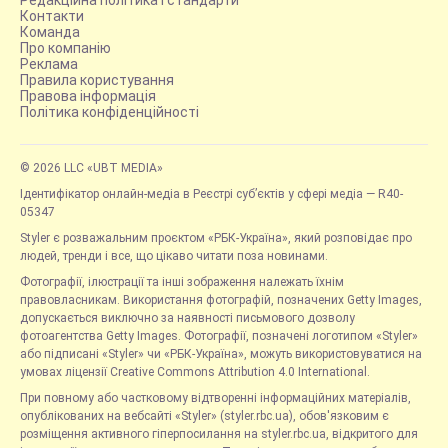
Редакційна політика і стандарти
Контакти
Команда
Про компанію
Реклама
Правила користування
Правова інформація
Політика конфіденційності
© 2026 LLC «UBT MEDIA»
Ідентифікатор онлайн-медіа в Реєстрі суб’єктів у сфері медіа — R40-
05347
Styler є розважальним проєктом «РБК-Україна», який розповідає про
людей, тренди і все, що цікаво читати поза новинами.
Фотографії, ілюстрації та інші зображення належать їхнім
правовласникам. Використання фотографій, позначених Getty Images,
допускається виключно за наявності письмового дозволу
фотоагентства Getty Images. Фотографії, позначені логотипом «Styler»
або підписані «Styler» чи «РБК-Україна», можуть використовуватися на
умовах ліцензії Creative Commons Attribution 4.0 International.
При повному або частковому відтворенні інформаційних матеріалів,
опублікованих на вебсайті «Styler» (styler.rbc.ua), обов'язковим є
розміщення активного гіперпосилання на styler.rbc.ua, відкритого для