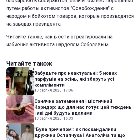
блокировать собираются "белый" бизнес Порошенко
путем работы активистов "Освобождения" с
народом и бойкотом товаров, которые производятся
на заводах президента.
Читайте также, как в сети отреагировали на
избиение активиста нардепом Соболевым.
Читайте також
Забудьте про неактуальні: 5 нових
парфумів на осінь, які зберуть усі
компліменти
10 серпня 2026, 17:06
Сонячне затемнення і містичний
Коридор: що для нас готує цей тиждень
і які дні будуть вдалими
10 серпня 2026, 16:33
"Була причепом": як поскандалили
дружини Остапчука і Анатоліча та що