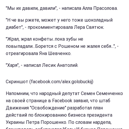
"Мы их давили, давили", - написала Алла Прасолова.
"Н че вы ржете, может у него тоже шоколадный
диабет", - прокомментировала Лера Святюк.
"Жрал, жрал конфеты..пока зубы не
повыпадали...Борется с Рошеном не жалея себя...", -
отреагировала Яна Шевченко.
"Харя", - написал Лесик Анатолий.
Скриншот (facebook.com/alex.golobuckij)
Напомним, что народный депутат Семен Семенченко
на своей странице в Facebook заявил, что штаб
Движения "Освобождение" разработал план
действий по блокированию бизнеса президента
Украины Петра Порошенко. По словам нардепа,