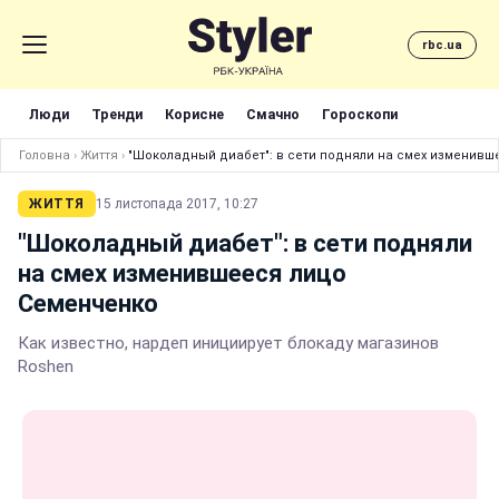
rbc.ua
Люди
Тренди
Корисне
Смачно
Гороскопи
Головна
›
Життя
›
"Шоколадный диабет": в сети подняли на смех изменивш
ЖИТТЯ
15 листопада 2017, 10:27
"Шоколадный диабет": в сети подняли
на смех изменившееся лицо
Семенченко
Как известно, нардеп инициирует блокаду магазинов
Roshen