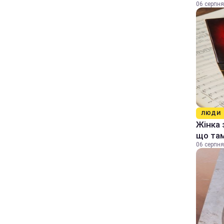
06 серпня
ЛЮДИ
Жінка 
що та
06 серпня