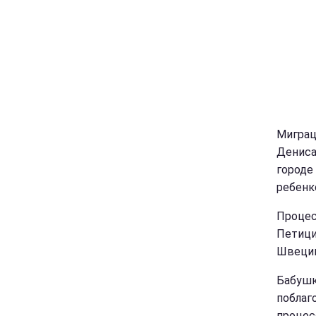
Миграц
Дениса
городе
ребенк
Процес
Петици
Швеции
Бабушк
поблаг
процес