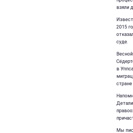
взяли д
Извест
2015 го
отказа
суде.
Весной
Сёдерт
в Уппс
миграц
стране 
Напом
Детали
правоо
причас
Мы пис