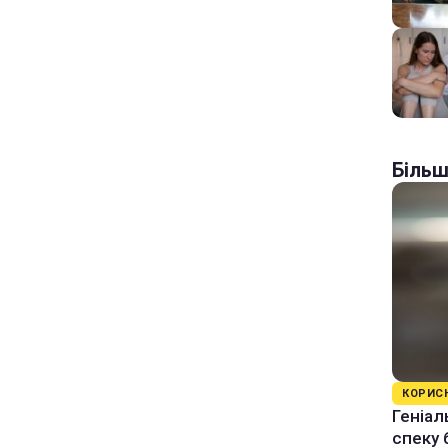
Більш
КОРИС
Геніал
спеку 