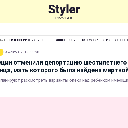
Життя
›
В Швеции отменили депортацию шестилетнего украинца, мать которог
18 жовтня 2018, 11:30
еции отменили депортацию шестилетнего
нца, мать которого была найдена мертво
планируют рассмотреть варианты опеки над ребенком имеющи