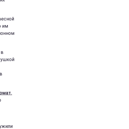
весной
о им
ионном
 в
душкой
в
омат.
о
ружили