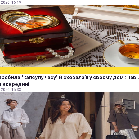
 2026, 16:19
зробила "капсулу часу" й сховала її у своєму домі: наві
м всередині
 2026, 15:33