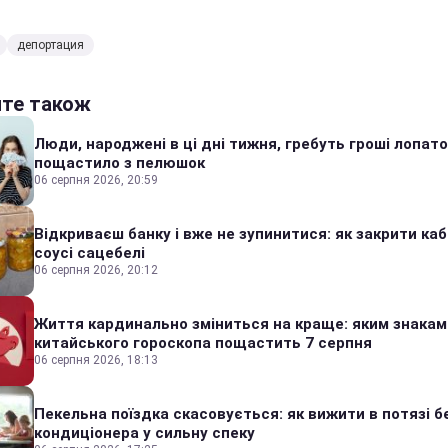
депортация
йте також
Люди, народжені в ці дні тижня, гребуть гроші лопато
пощастило з пелюшок
06 серпня 2026, 20:59
Відкриваєш банку і вже не зупинитися: як закрити каб
соусі сацебелі
06 серпня 2026, 20:12
Життя кардинально зміниться на краще: яким знакам
китайського гороскопа пощастить 7 серпня
06 серпня 2026, 18:13
Пекельна поїздка скасовується: як вижити в потязі б
кондиціонера у сильну спеку