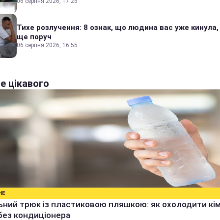
06 серпня 2026, 17:25
Тихе розлучення: 8 ознак, що людина вас уже кинула,
ще поруч
06 серпня 2026, 16:55
е цікавого
НЕ
ьний трюк із пластиковою пляшкою: як охолодити кім
без кондиціонера