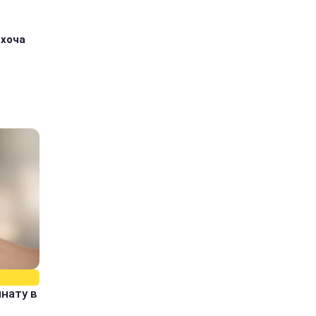
 хоча
нату в