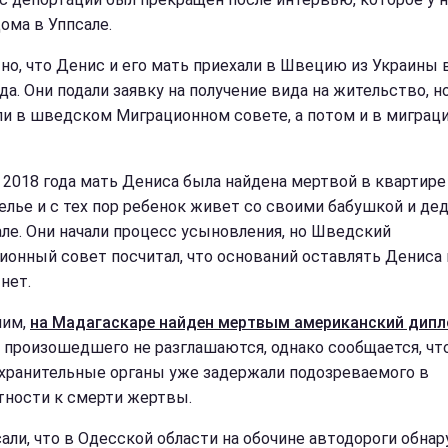
ома в Уппсале.
но, что Денис и его мать приехали в Швецию из Украины 
да. Они подали заявку на получение вида на жительство, н
ли в шведском Миграционном совете, а потом и в миграц
 2018 года мать Дениса была найдена мертвой в квартире
елье и с тех пор ребенок живет со своими бабушкой и де
але. Они начали процесс усыновления, но Шведский
ионный совет посчитал, что оснований оставлять Дениса 
нет.
ним,
на Мадагаскаре найден мертвым американский дипл
 произошедшего не разглашаются, однако сообщается, чт
хранительные органы уже задержали подозреваемого в
тности к смерти жертвы.
али, что в Одесской области на обочине автодороги обна