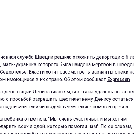
ионная служба Швеции решила отложить депортацию 6-л
, мать-украинка которого была найдена мертвой в шведс
 Сёдертелье. Власти хотят рассмотреть варианты опеки н
ом имеющиеся в их стране. Об этом сообщает
Expressen
.
с депортации Дениса властям, все-таки, удалось останов
ю с просьбой разрешить шестилетнему Денису остаться
 подписали тысячи людей, в чем также помогла пресса.
а ребенка отметила: "Мы очень счастливы, и мы хотим
одарить всех людей, которые помогли нам". По ее словам,
с депортации был прекращен после интервью, которое у 