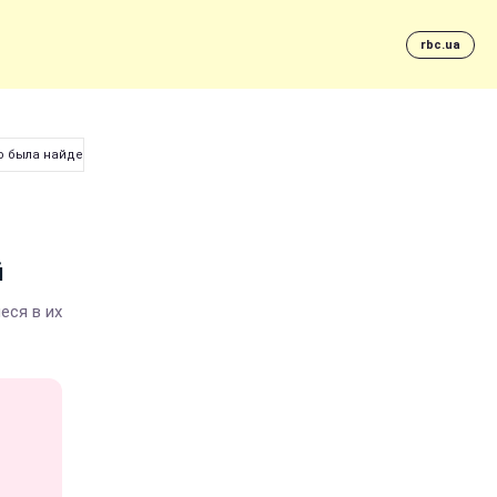
rbc.ua
о была найдена мертвой
й
еся в их