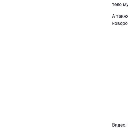
тело м
А такж
новоро
Видео: