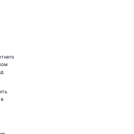
етнего
ком
ад
ить.
 в
них