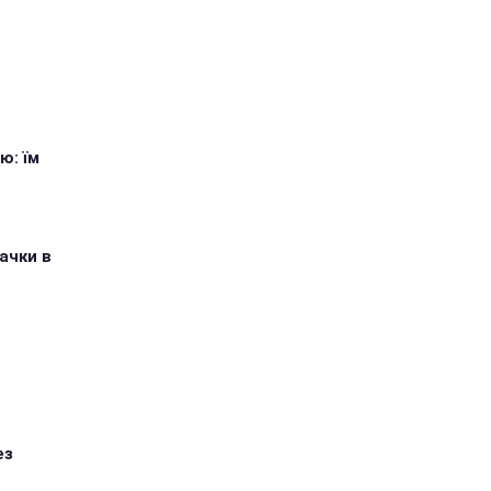
ю: їм
ачки в
ез