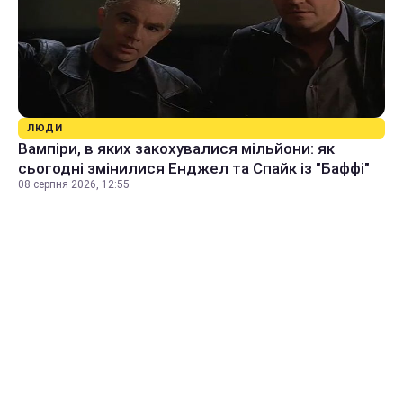
ЛЮДИ
Вампіри, в яких закохувалися мільйони: як
сьогодні змінилися Енджел та Спайк із "Баффі"
08 серпня 2026, 12:55