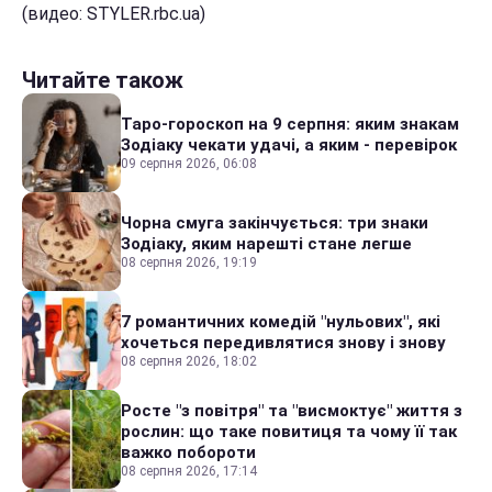
(видео: STYLER.rbc.ua)
Читайте також
Таро-гороскоп на 9 серпня: яким знакам
Зодіаку чекати удачі, а яким - перевірок
09 серпня 2026, 06:08
Чорна смуга закінчується: три знаки
Зодіаку, яким нарешті стане легше
08 серпня 2026, 19:19
7 романтичних комедій "нульових", які
хочеться передивлятися знову і знову
08 серпня 2026, 18:02
Росте "з повітря" та "висмоктує" життя з
рослин: що таке повитиця та чому її так
важко побороти
08 серпня 2026, 17:14