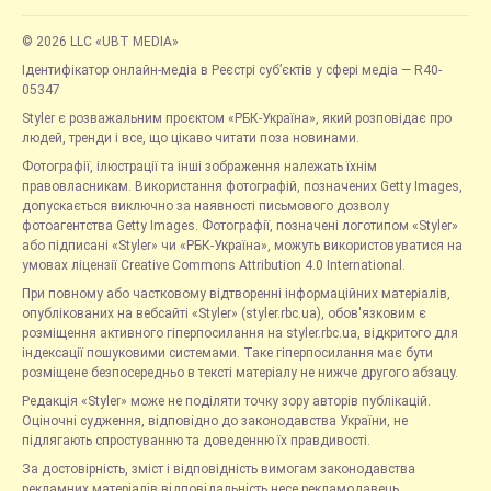
© 2026 LLC «UBT MEDIA»
Ідентифікатор онлайн-медіа в Реєстрі суб’єктів у сфері медіа — R40-
05347
Styler є розважальним проєктом «РБК-Україна», який розповідає про
людей, тренди і все, що цікаво читати поза новинами.
Фотографії, ілюстрації та інші зображення належать їхнім
правовласникам. Використання фотографій, позначених Getty Images,
допускається виключно за наявності письмового дозволу
фотоагентства Getty Images. Фотографії, позначені логотипом «Styler»
або підписані «Styler» чи «РБК-Україна», можуть використовуватися на
умовах ліцензії Creative Commons Attribution 4.0 International.
При повному або частковому відтворенні інформаційних матеріалів,
опублікованих на вебсайті «Styler» (styler.rbc.ua), обов'язковим є
розміщення активного гіперпосилання на styler.rbc.ua, відкритого для
індексації пошуковими системами. Таке гіперпосилання має бути
розміщене безпосередньо в тексті матеріалу не нижче другого абзацу.
Редакція «Styler» може не поділяти точку зору авторів публікацій.
Оціночні судження, відповідно до законодавства України, не
підлягають спростуванню та доведенню їх правдивості.
За достовірність, зміст і відповідність вимогам законодавства
рекламних матеріалів відповідальність несе рекламодавець.