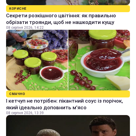
КОРИСНЕ
Секрети розкішного цвітіння: як правильно
обрізати троянди, щоб не нашкодити кущу
08 серпня 2026, 14:22
СМАЧНО
І кетчуп не потрібен: пікантний соус із порічок,
який ідеально доповнить м'ясо
08 серпня 2026, 13:39