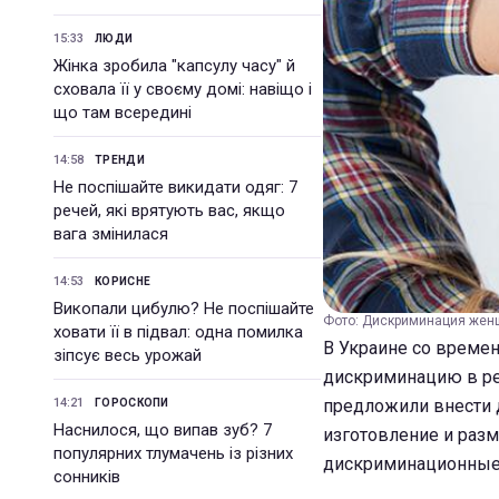
15:33
ЛЮДИ
Жінка зробила "капсулу часу" й
сховала її у своєму домі: навіщо і
що там всередині
14:58
ТРЕНДИ
Не поспішайте викидати одяг: 7
речей, які врятують вас, якщо
вага змінилася
14:53
КОРИСНЕ
Викопали цибулю? Не поспішайте
Фото: Дискриминация женщ
ховати її в підвал: одна помилка
В Украине со време
зіпсує весь урожай
дискриминацию в ре
14:21
предложили внести 
ГОРОСКОПИ
Наснилося, що випав зуб? 7
изготовление и разм
популярних тлумачень із різних
дискриминационные
сонників