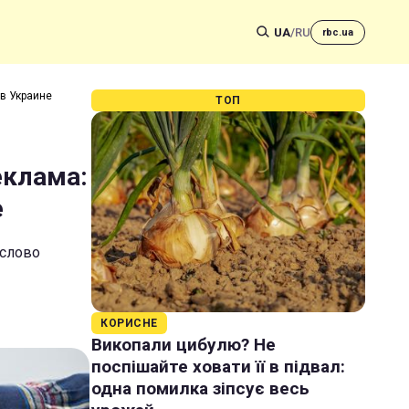
UA
/
RU
rbc.ua
 в Украине
ТОП
еклама:
е
 слово
КОРИСНЕ
Викопали цибулю? Не
поспішайте ховати її в підвал:
одна помилка зіпсує весь