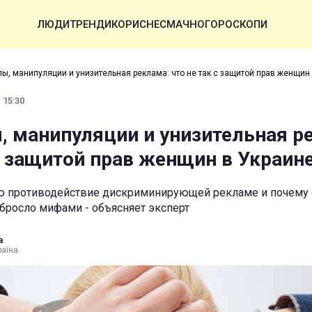
ЛЮДИ
ТРЕНДИ
КОРИСНЕ
СМАЧНО
ГОРОСКОПИ
пы, манипуляции и унизительная реклама: что не так с защитой прав женщин
 15:30
, манипуляции и унизительная р
 с защитой прав женщин в Украин
ю противодействие дискриминирующей рекламе и почему
обросло мифами - объясняет эксперт
а
раїна