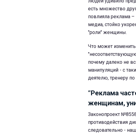
людей удивило пред
есть множество дру
повлияла реклама – 
медиа, стойко укоре
"роли" женщины.
Что может изменить
"несоответствующую
почему далеко не вс
манипуляций - с та
деятелю, тренеру по
“Реклама част
женщинам, уни
Законопроект №8558
противодействия ди
следовательно - наш