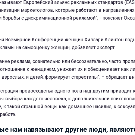
называют Европейский альянс рекламных стандартов (EASA
анизации маркетологов, которые работают в направлениях
 борьбы с дискриминационной рекламой”, - поясняет Окса
 4-й Всемирной Конференции женщин Хиллари Клинтон под
екламы на самооценку женщин, добавляет эксперт.
аине реклама, сознательно или бессознательно, часто проп
отношение к женщинам, унижает их и обесценивает как ли
и взрослых, и детей, формирует стереотипы", – обращает вн
страция превосходства одного пола над другим приводит 
ы выбора каждого человека, к дополнительной психологи
, к такой страшной вещи, как домашнее насилие, к сексу
работе.
ые нам навязывают другие люди, являют