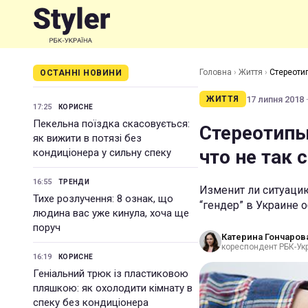
Головна
›
Життя
›
Стереоти
ОСТАННІ НОВИНИ
17 липня 2018 ·
ЖИТТЯ
17:25
КОРИСНЕ
Пекельна поїздка скасовується:
Стереотипы
як вижити в потязі без
что не так
кондиціонера у сильну спеку
16:55
ТРЕНДИ
Изменит ли ситуаци
Тихе розлучення: 8 ознак, що
“гендер” в Украине 
людина вас уже кинула, хоча ще
поруч
Катерина Гончаров
кореспондент РБК-Ук
16:19
КОРИСНЕ
Геніальний трюк із пластиковою
пляшкою: як охолодити кімнату в
спеку без кондиціонера