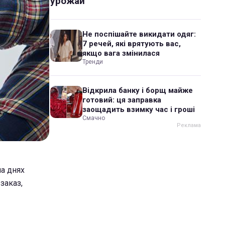
урожай
Не поспішайте викидати одяг:
7 речей, які врятують вас,
якщо вага змінилася
Тренди
Відкрила банку і борщ майже
готовий: ця заправка
заощадить взимку час і гроші
Смачно
а днях
заказ,