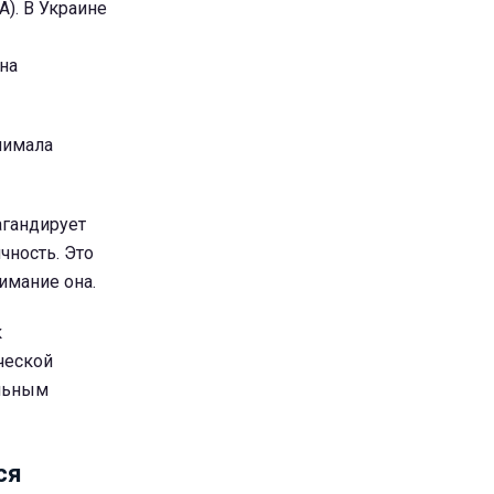
). В Украине
на
нимала
агандирует
чность. Это
имание она.
к
ческой
альным
ся