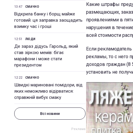
Какие штрафы преду
13:47
СМАЧНО
размещающих, заказ
Відкрила банку і борщ майже
проявлениями в пят
готовий: ця заправка заощадить
взимку час і гроші
нарушения в течение
всей стоимости рас
12:51
ЛЮДИ
Де зараз дідусь Гарольд, який
Если рекламодатель
став зіркою мемів: бігає
рекламы, то с него
марафони і може стати
доходов граждан (8 
президентом
установить не получи
12:22
СМАЧНО
Швидкі мариновані помідори, від
яких неможливо відірватися:
справжній вибух смаку
Всі новини