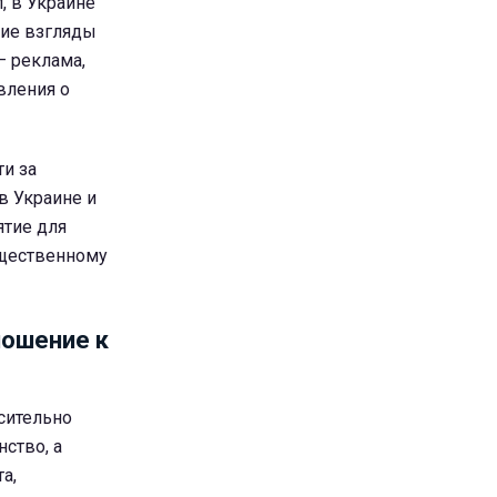
, в Украине
кие взгляды
– реклама,
вления о
и за
в Украине и
ятие для
щественному
ношение к
сительно
ство, а
а,