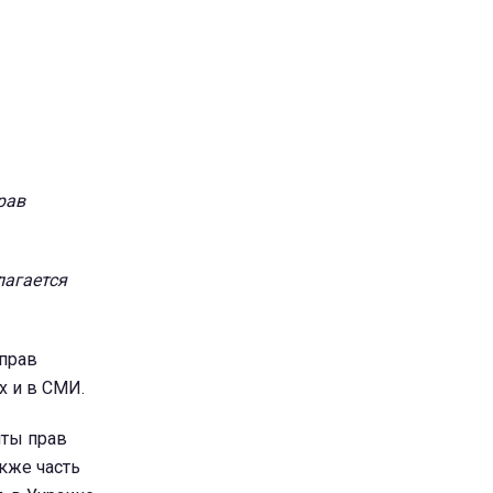
лагается
 прав
х и в СМИ.
иты прав
кже часть