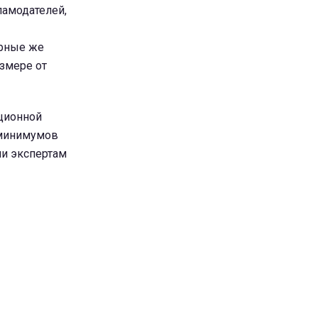
ламодателей,
орные же
азмере от
ционной
 минимумов
ми экспертам