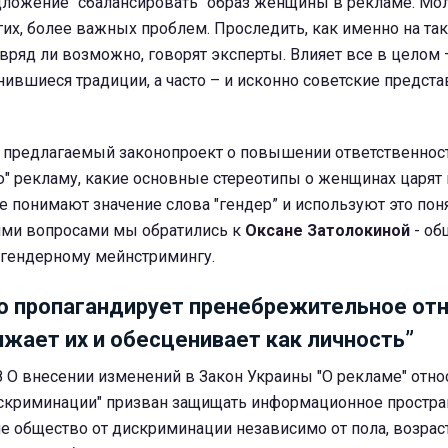
ложение "сбалансировать" образ женщины в рекламе. Мол
гих, более важных проблем.
Проследить, как именно на та
вряд ли возможно, говорят эксперты. Влияет все в целом 
нившиеся традиции, а часто – и исконно советские предста
 предлагаемый законопроект о повышении ответственност
" рекламу, какие основные стереотипы о женщинах царят 
е понимают значение слова "гендер” и используют это пон
кими вопросами мы обратились к
Оксане Затолокиной
- об
 гендерному мейнстримингу.
о пропагандирует пренебрежительное от
жает их и обесценивает как личность”
 О внесении изменений в Закон Украины "О рекламе" отно
скриминации" призван защищать информационное простран
е общество от дискриминации независимо от пола, возраст