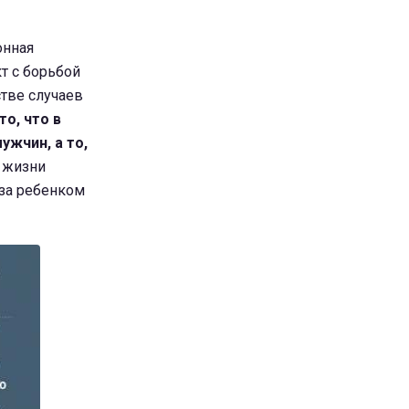
онная
кт с борьбой
стве случаев
то, что в
ужчин, а то,
ь жизни
 за ребенком