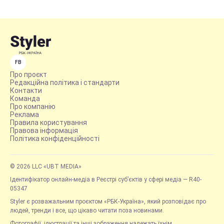
FB
Про проєкт
Редакційна політика і стандарти
Контакти
Команда
Про компанію
Реклама
Правила користування
Правова інформація
Політика конфіденційності
© 2026 LLC «UBT MEDIA»
Ідентифікатор онлайн-медіа в Реєстрі суб’єктів у сфері медіа — R40-
05347
Styler є розважальним проєктом «РБК-Україна», який розповідає про
людей, тренди і все, що цікаво читати поза новинами.
Фотографії, ілюстрації та інші зображення належать їхнім