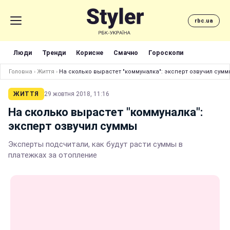
rbc.ua
Люди
Тренди
Корисне
Смачно
Гороскопи
Головна
›
Життя
›
На сколько вырастет "коммуналка": эксперт озвучил сумм
ЖИТТЯ
29 жовтня 2018, 11:16
На сколько вырастет "коммуналка":
эксперт озвучил суммы
Эксперты подсчитали, как будут расти суммы в
платежках за отопление