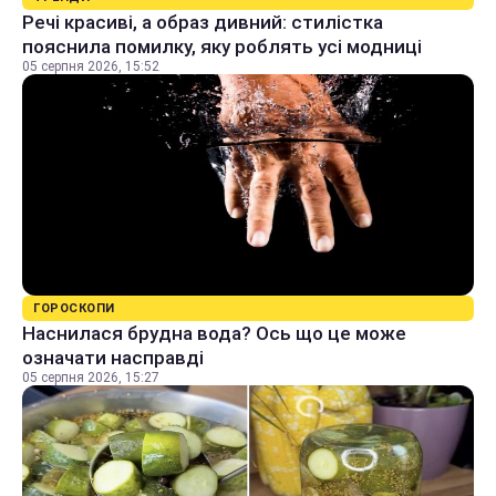
Речі красиві, а образ дивний: стилістка
пояснила помилку, яку роблять усі модниці
05 серпня 2026, 15:52
ГОРОСКОПИ
Наснилася брудна вода? Ось що це може
означати насправді
05 серпня 2026, 15:27