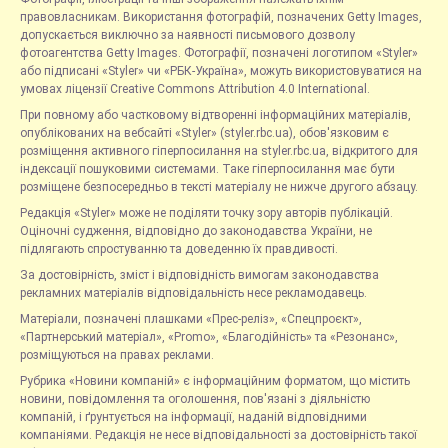
правовласникам. Використання фотографій, позначених Getty Images,
допускається виключно за наявності письмового дозволу
фотоагентства Getty Images. Фотографії, позначені логотипом «Styler»
або підписані «Styler» чи «РБК-Україна», можуть використовуватися на
умовах ліцензії Creative Commons Attribution 4.0 International.
При повному або частковому відтворенні інформаційних матеріалів,
опублікованих на вебсайті «Styler» (styler.rbc.ua), обов'язковим є
розміщення активного гіперпосилання на styler.rbc.ua, відкритого для
індексації пошуковими системами. Таке гіперпосилання має бути
розміщене безпосередньо в тексті матеріалу не нижче другого абзацу.
Редакція «Styler» може не поділяти точку зору авторів публікацій.
Оціночні судження, відповідно до законодавства України, не
підлягають спростуванню та доведенню їх правдивості.
За достовірність, зміст і відповідність вимогам законодавства
рекламних матеріалів відповідальність несе рекламодавець.
Матеріали, позначені плашками «Прес-реліз», «Спецпроєкт»,
«Партнерський матеріал», «Promo», «Благодійність» та «Резонанс»,
розміщуються на правах реклами.
Рубрика «Новини компаній» є інформаційним форматом, що містить
новини, повідомлення та оголошення, пов'язані з діяльністю
компаній, і ґрунтується на інформації, наданій відповідними
компаніями. Редакція не несе відповідальності за достовірність такої