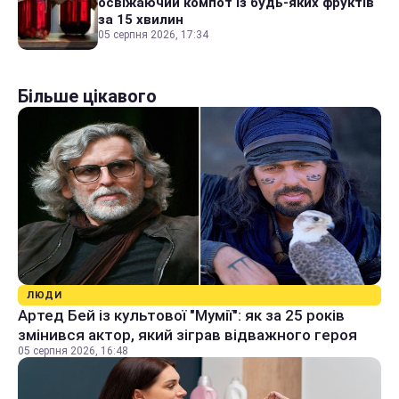
освіжаючий компот із будь-яких фруктів
за 15 хвилин
05 серпня 2026, 17:34
Більше цікавого
ЛЮДИ
Артед Бей із культової "Мумії": як за 25 років
змінився актор, який зіграв відважного героя
05 серпня 2026, 16:48