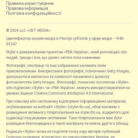
Правила користування
Правова інформація
Політика конфіденційності
© 2026 LLC «UBT MEDIA»
Ідентифікатор онлайн-медіа в Реєстрі суб’єктів у сфері медіа — R40-
05347
Styler є розважальним проєктом «РБК-Україна», який розповідає про
людей, тренди і все, що цікаво читати поза новинами.
Фотографії, ілюстрації та інші зображення належать їхнім
правовласникам. Використання фотографій, позначених Getty Images,
допускається виключно за наявності письмового дозволу
фотоагентства Getty Images. Фотографії, позначені логотипом «Styler»
або підписані «Styler» чи «РБК-Україна», можуть використовуватися на
умовах ліцензії Creative Commons Attribution 4.0 International.
При повному або частковому відтворенні інформаційних матеріалів,
опублікованих на вебсайті «Styler» (styler.rbc.ua), обов'язковим є
розміщення активного гіперпосилання на styler.rbc.ua, відкритого для
індексації пошуковими системами. Таке гіперпосилання має бути
розміщене безпосередньо в тексті матеріалу не нижче другого абзацу.
Редакція «Styler» може не поділяти точку зору авторів публікацій.
Оціночні судження, відповідно до законодавства України, не