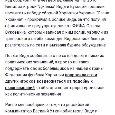
над сборной РФ в четвертьфинале на ЧМ 2018.
Бывшие игроки "Динамо" Вида и Вукоевич решили
посвятить победу сборной Хорватии Украине. "Слава
Украине!" - прокричал в ролике Вида, за что получил
официальное предупреждение от ФИФА. Огнена
Вукоевича, который записал с ним ролик, уволили из
тренерского штаба команды. Видеозапись быстро
разлетелась по сети и вызвала бурное обсуждение.
Позже Вида сообщил, что не хотел делать никаких
политических заявлений, а просто пытался
поддержать своих болельщиков из нашей страны.
Федерация футбола Хорватии
попросила его и
других игроков воздержаться от подобных
высказываний
, чтобы они не интерпретировались
как политические заявления.
Ранее мы сообщали о том, что российский
комментатор Василий Уткин обматерил Виду и