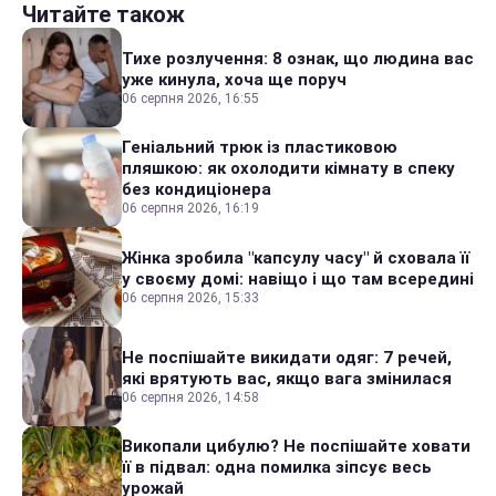
Читайте також
Тихе розлучення: 8 ознак, що людина вас
уже кинула, хоча ще поруч
06 серпня 2026, 16:55
Геніальний трюк із пластиковою
пляшкою: як охолодити кімнату в спеку
без кондиціонера
06 серпня 2026, 16:19
Жінка зробила "капсулу часу" й сховала її
у своєму домі: навіщо і що там всередині
06 серпня 2026, 15:33
Не поспішайте викидати одяг: 7 речей,
які врятують вас, якщо вага змінилася
06 серпня 2026, 14:58
Викопали цибулю? Не поспішайте ховати
її в підвал: одна помилка зіпсує весь
урожай