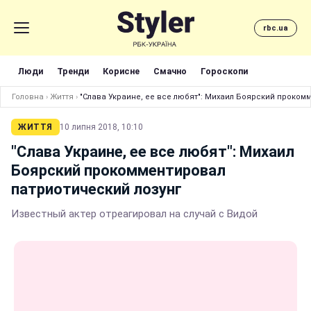
rbc.ua
Люди
Тренди
Корисне
Смачно
Гороскопи
Головна
›
Життя
›
"Слава Украине, ее все любят": Михаил Боярский проком
ЖИТТЯ
10 липня 2018, 10:10
"Слава Украине, ее все любят": Михаил
Боярский прокомментировал
патриотический лозунг
Известный актер отреагировал на случай с Видой