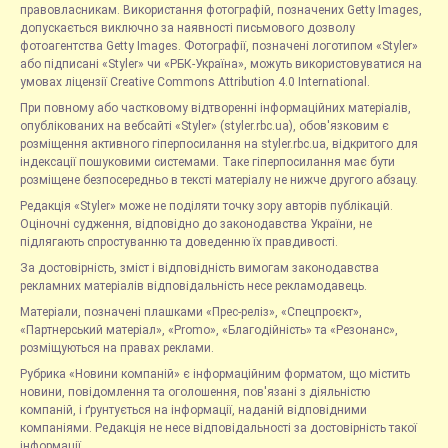
правовласникам. Використання фотографій, позначених Getty Images,
допускається виключно за наявності письмового дозволу
фотоагентства Getty Images. Фотографії, позначені логотипом «Styler»
або підписані «Styler» чи «РБК-Україна», можуть використовуватися на
умовах ліцензії Creative Commons Attribution 4.0 International.
При повному або частковому відтворенні інформаційних матеріалів,
опублікованих на вебсайті «Styler» (styler.rbc.ua), обов'язковим є
розміщення активного гіперпосилання на styler.rbc.ua, відкритого для
індексації пошуковими системами. Таке гіперпосилання має бути
розміщене безпосередньо в тексті матеріалу не нижче другого абзацу.
Редакція «Styler» може не поділяти точку зору авторів публікацій.
Оціночні судження, відповідно до законодавства України, не
підлягають спростуванню та доведенню їх правдивості.
За достовірність, зміст і відповідність вимогам законодавства
рекламних матеріалів відповідальність несе рекламодавець.
Матеріали, позначені плашками «Прес-реліз», «Спецпроєкт»,
«Партнерський матеріал», «Promo», «Благодійність» та «Резонанс»,
розміщуються на правах реклами.
Рубрика «Новини компаній» є інформаційним форматом, що містить
новини, повідомлення та оголошення, пов'язані з діяльністю
компаній, і ґрунтується на інформації, наданій відповідними
компаніями. Редакція не несе відповідальності за достовірність такої
інформації.