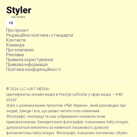
FB
Про проєкт
Редакційна політика і стандарти
Контакти
Команда
Про компанію
Реклама
Правила користування
Правова інформація
Політика конфіденційності
© 2026 LLC «UBT MEDIA»
Ідентифікатор онлайн-медіа в Реєстрі суб’єктів у сфері медіа — R40-
05347
Styler є розважальним проєктом «РБК-Україна», який розповідає про
людей, тренди і все, що цікаво читати поза новинами.
Фотографії, ілюстрації та інші зображення належать їхнім
правовласникам. Використання фотографій, позначених Getty Images,
допускається виключно за наявності письмового дозволу
фотоагентства Getty Images. Фотографії, позначені логотипом «Styler»