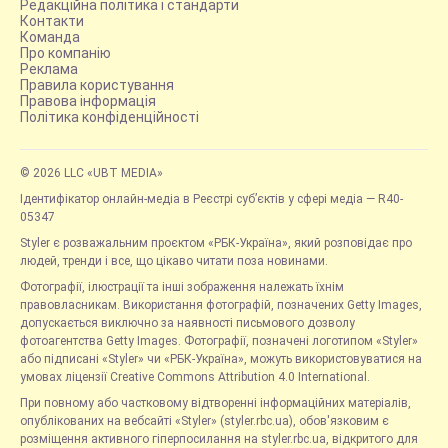
Редакційна політика і стандарти
Контакти
Команда
Про компанію
Реклама
Правила користування
Правова інформація
Політика конфіденційності
© 2026 LLC «UBT MEDIA»
Ідентифікатор онлайн-медіа в Реєстрі суб’єктів у сфері медіа — R40-
05347
Styler є розважальним проєктом «РБК-Україна», який розповідає про
людей, тренди і все, що цікаво читати поза новинами.
Фотографії, ілюстрації та інші зображення належать їхнім
правовласникам. Використання фотографій, позначених Getty Images,
допускається виключно за наявності письмового дозволу
фотоагентства Getty Images. Фотографії, позначені логотипом «Styler»
або підписані «Styler» чи «РБК-Україна», можуть використовуватися на
умовах ліцензії Creative Commons Attribution 4.0 International.
При повному або частковому відтворенні інформаційних матеріалів,
опублікованих на вебсайті «Styler» (styler.rbc.ua), обов'язковим є
розміщення активного гіперпосилання на styler.rbc.ua, відкритого для