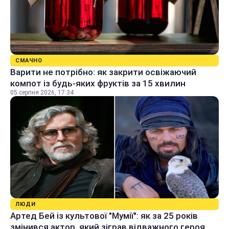
СМАЧНО
Варити не потрібно: як закрити освіжаючий
компот із будь-яких фруктів за 15 хвилин
05 серпня 2026, 17:34
ЛЮДИ
Артед Бей із культової "Мумії": як за 25 років
змінився актор, який зіграв відважного героя