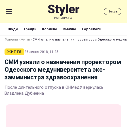
rbc.ua
Люди
Тренди
Корисне
Смачно
Гороскопи
Головна
›
Життя
›
СМИ узнали о назначении проректором Одесского медун
ЖИТТЯ
26 липня 2018, 11:25
СМИ узнали о назначении проректором
Одесского медуниверситета экс-
замминистра здравоохранения
После длительного отпуска в ОНМедУ вернулась
Владлена Дубинина