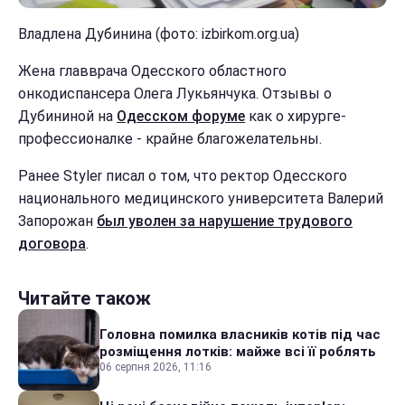
Владлена Дубинина (фото: izbirkom.org.ua)
Жена главврача Одесского областного
онкодиспансера Олега Лукьянчука. Отзывы о
Дубининой на
Одесском форуме
как о хирурге-
профессионалке - крайне благожелательны.
Ранее Styler писал о том, что ректор Одесского
национального медицинского университета Валерий
Запорожан
был уволен за нарушение трудового
договора
.
Читайте також
Головна помилка власників котів під час
розміщення лотків: майже всі її роблять
06 серпня 2026, 11:16