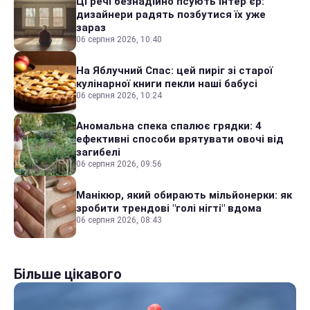
Ці речі безнадійно псують інтер'єр:
дизайнери радять позбутися їх уже
зараз
06 серпня 2026, 10:40
На Яблучний Спас: цей пиріг зі старої
кулінарної книги пекли наші бабусі
06 серпня 2026, 10:24
Аномальна спека спалює грядки: 4
ефективні способи врятувати овочі від
загибелі
06 серпня 2026, 09:56
Манікюр, який обирають мільйонерки: як
зробити трендові "голі нігті" вдома
06 серпня 2026, 08:43
Більше цікавого