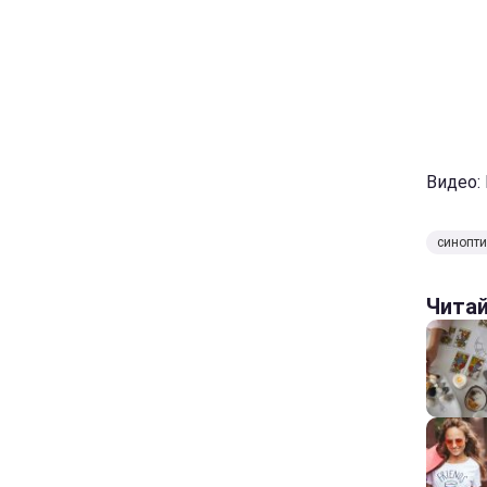
Видео:
синопти
Чита