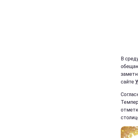
В среду
обеща
заметн
сайте
Согласн
Темпер
отметк
столице