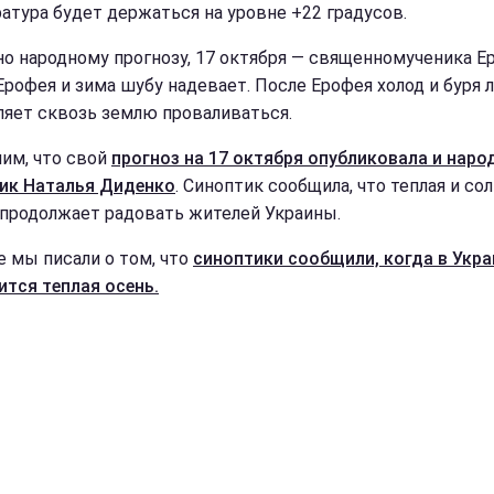
атура будет держаться на уровне +22 градусов.
но народному прогнозу, 17 октября — священномученика Е
Ерофея и зима шубу надевает. После Ерофея холод и буря 
ляет сквозь землю проваливаться.
им, что свой
прогноз на 17 октября опубликовала и нар
ик Наталья Диденко
. Синоптик сообщила, что теплая и со
 продолжает радовать жителей Украины.
е мы писали о том, что
синоптики сообщили, когда в Укра
ится теплая осень.