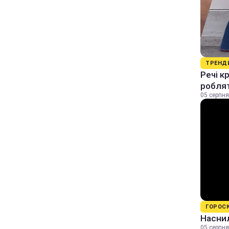
ТРЕНД
Речі к
роблят
05 серпня
ГОРОС
Наснил
05 серпня