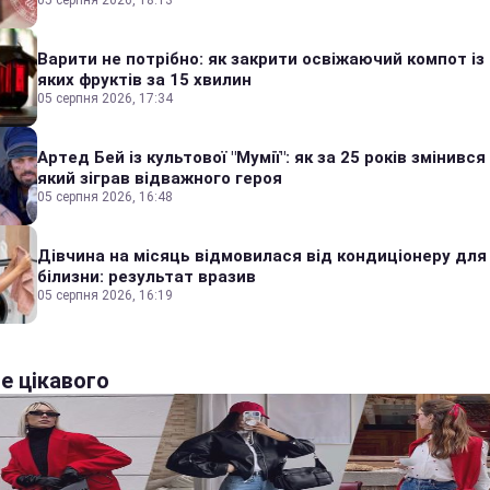
05 серпня 2026, 18:13
Варити не потрібно: як закрити освіжаючий компот із
яких фруктів за 15 хвилин
05 серпня 2026, 17:34
Артед Бей із культової "Мумії": як за 25 років змінився
який зіграв відважного героя
05 серпня 2026, 16:48
Дівчина на місяць відмовилася від кондиціонеру для
білизни: результат вразив
05 серпня 2026, 16:19
е цікавого