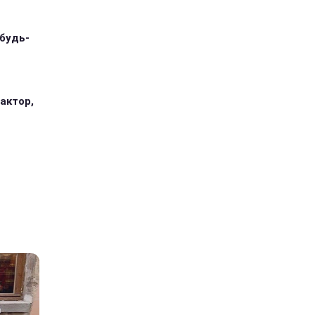
 будь-
 актор,