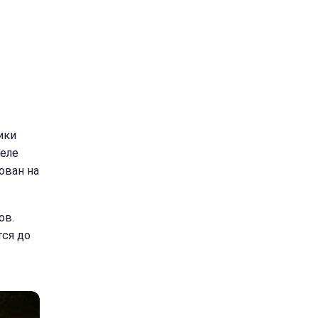
ики
 еле
ован на
ов.
тся до