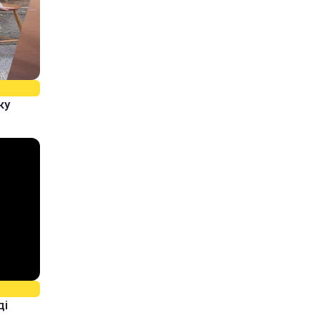
ку
ді