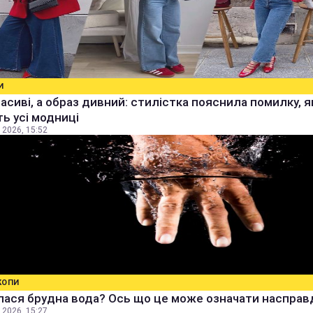
И
расиві, а образ дивний: стилістка пояснила помилку, я
ь усі модниці
 2026, 15:52
КОПИ
ася брудна вода? Ось що це може означати насправ
 2026, 15:27