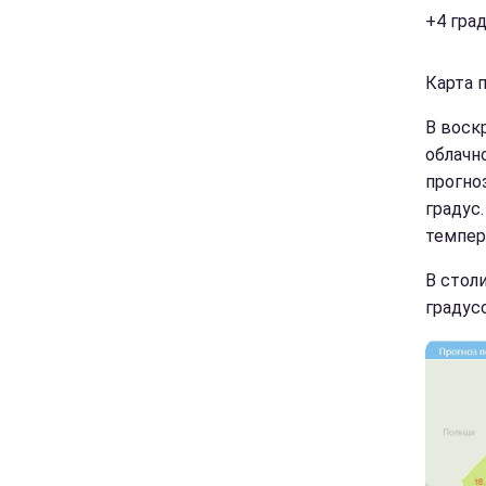
+4 град
Карта п
В воск
облачн
прогно
градус.
темпер
В стол
градус