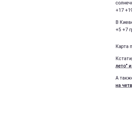
солнечн
+17 +1
В Киев
+5 +7 г
Карта п
Кстати
лето" 
А такж
на четв