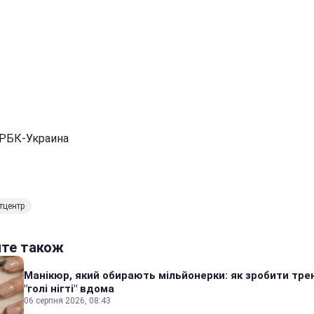
 РБК-Украина
тцентр
йте також
Манікюр, який обирають мільйонерки: як зробити тре
"голі нігті" вдома
06 серпня 2026, 08:43