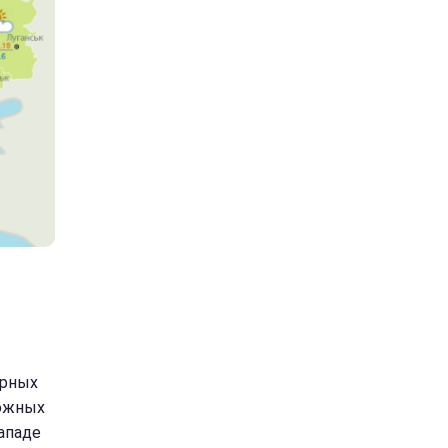
ерных
 южных
западе