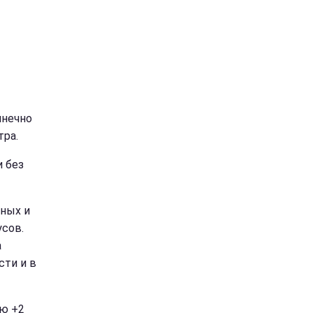
лнечно
ра.
и без
чных и
усов.
а
сти и в
ью +2