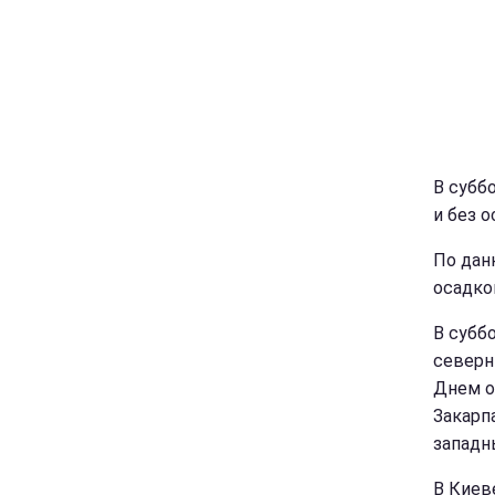
В субб
и без 
По дан
осадко
В субб
северн
Днем о
Закарп
западн
В Киев