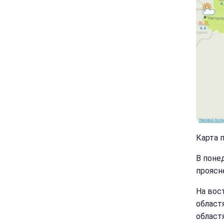
Карта п
В поне
проясн
На вос
област
област