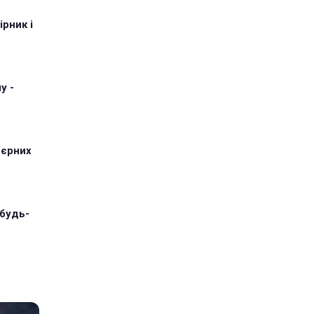
рник і
у -
'єрних
 будь-