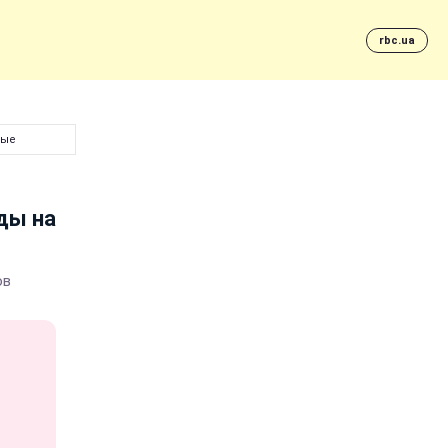
rbc.ua
ные
ды на
ов