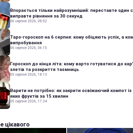
Впорається тільки найрозумніший: переставте один сі
виправте рівняння за 30 секунд
06 серпня 2026, 08:02
Таро-гороскоп на 6 серпня: кому обіцяють успіх, а ком
випробування
06 серпня 2026, 06:15
Гороскоп до кінця літа: кому варто готуватися до кар
злетів та розкриття таємниць
05 серпня 2026, 18:13
Варити не потрібно: як закрити освіжаючий компот із
яких фруктів за 15 хвилин
05 серпня 2026, 17:34
е цікавого