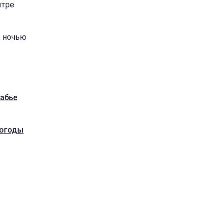
нтре
, ночью
бабье
погоды