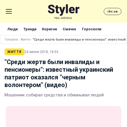
rbc.ua
Люди
Тренди
Корисне
Смачно
Гороскопи
Головна
›
Життя
›
"Среди жертв были инвалиды и пенсионеры": известный 
ЖИТТЯ
24 липня 2018, 18:03
"Среди жертв были инвалиды и
пенсионеры": известный украинский
патриот оказался "черным
волонтером" (видео)
Мошенник собирал средства и обманывал людей