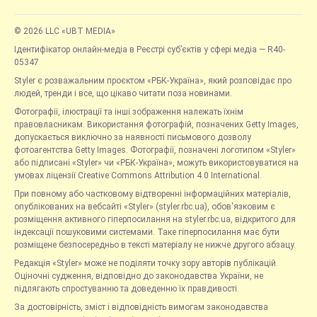
© 2026 LLC «UBT MEDIA»
Ідентифікатор онлайн-медіа в Реєстрі суб’єктів у сфері медіа — R40-
05347
Styler є розважальним проєктом «РБК-Україна», який розповідає про
людей, тренди і все, що цікаво читати поза новинами.
Фотографії, ілюстрації та інші зображення належать їхнім
правовласникам. Використання фотографій, позначених Getty Images,
допускається виключно за наявності письмового дозволу
фотоагентства Getty Images. Фотографії, позначені логотипом «Styler»
або підписані «Styler» чи «РБК-Україна», можуть використовуватися на
умовах ліцензії Creative Commons Attribution 4.0 International.
При повному або частковому відтворенні інформаційних матеріалів,
опублікованих на вебсайті «Styler» (styler.rbc.ua), обов'язковим є
розміщення активного гіперпосилання на styler.rbc.ua, відкритого для
індексації пошуковими системами. Таке гіперпосилання має бути
розміщене безпосередньо в тексті матеріалу не нижче другого абзацу.
Редакція «Styler» може не поділяти точку зору авторів публікацій.
Оціночні судження, відповідно до законодавства України, не
підлягають спростуванню та доведенню їх правдивості.
За достовірність, зміст і відповідність вимогам законодавства