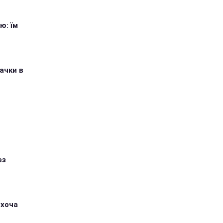
ю: їм
ачки в
ез
 хоча