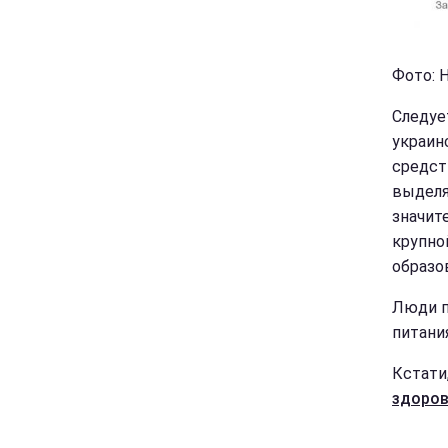
Фото: 
Следуе
украин
средст
выделя
значит
крупно
образов
Люди п
питания
Кстати
здоро