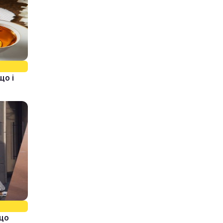
що і
кщо