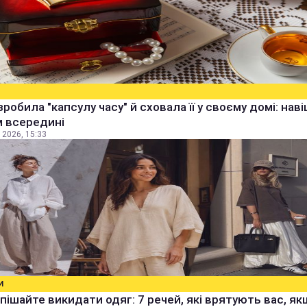
зробила "капсулу часу" й сховала її у своєму домі: наві
м всередині
 2026, 15:33
И
пішайте викидати одяг: 7 речей, які врятують вас, я