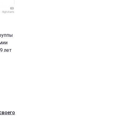
группы
мии
9 лет
своего