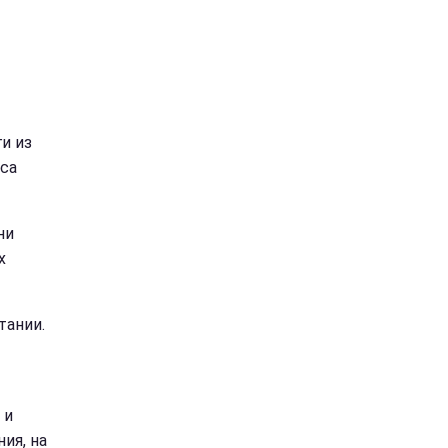
и из
са
ни
х
тании.
 и
ия, на