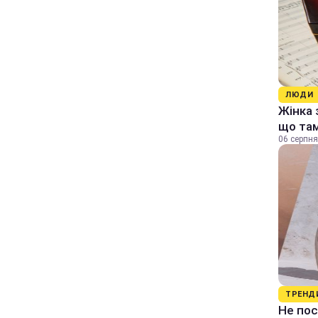
ЛЮДИ
Жінка 
що та
06 серпня
ТРЕНД
Не пос