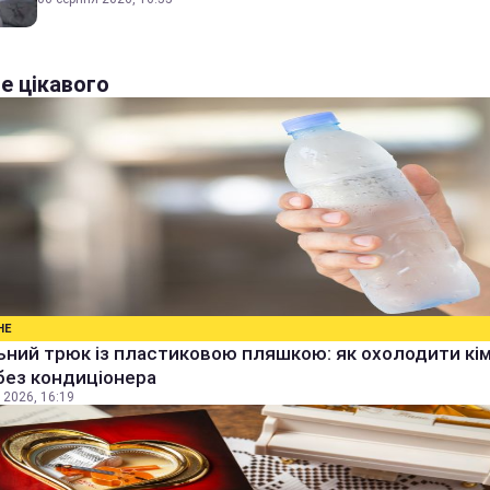
е цікавого
НЕ
ьний трюк із пластиковою пляшкою: як охолодити кім
без кондиціонера
 2026, 16:19