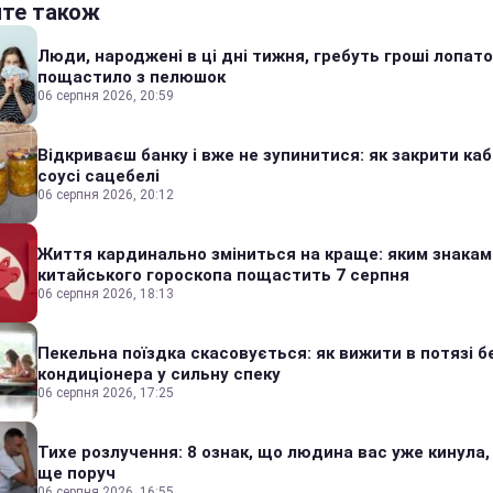
йте також
Люди, народжені в ці дні тижня, гребуть гроші лопато
пощастило з пелюшок
06 серпня 2026, 20:59
Відкриваєш банку і вже не зупинитися: як закрити каб
соусі сацебелі
06 серпня 2026, 20:12
Життя кардинально зміниться на краще: яким знакам
китайського гороскопа пощастить 7 серпня
06 серпня 2026, 18:13
Пекельна поїздка скасовується: як вижити в потязі б
кондиціонера у сильну спеку
06 серпня 2026, 17:25
Тихе розлучення: 8 ознак, що людина вас уже кинула,
ще поруч
06 серпня 2026, 16:55