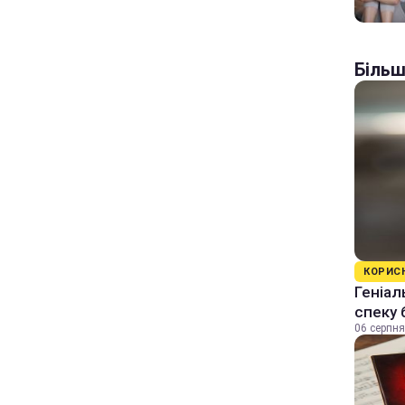
Більш
КОРИС
Геніал
спеку 
06 серпня