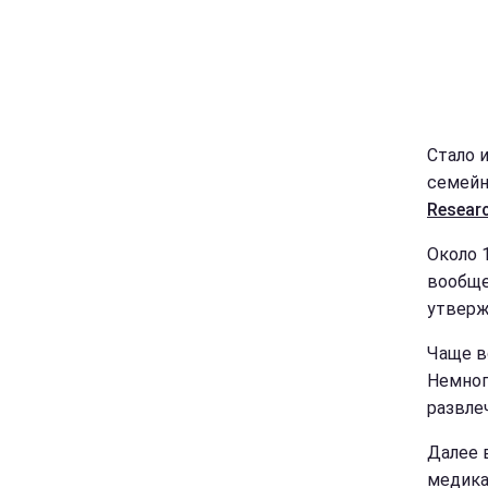
Стало 
семейн
Resear
Около 
вообще
утвержд
Чаще в
Немног
развле
Далее 
медика