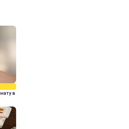
нату в