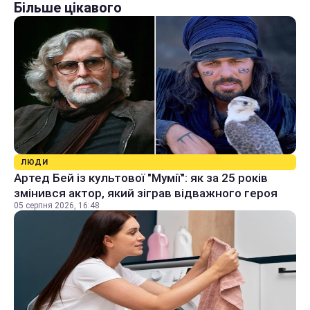
Більше цікавого
ЛЮДИ
Артед Бей із культової "Мумії": як за 25 років
змінився актор, який зіграв відважного героя
05 серпня 2026, 16:48