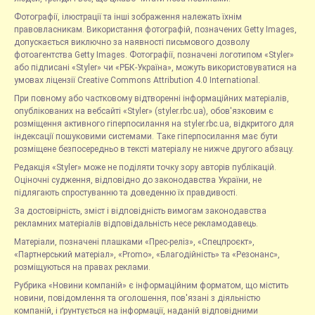
Фотографії, ілюстрації та інші зображення належать їхнім
правовласникам. Використання фотографій, позначених Getty Images,
допускається виключно за наявності письмового дозволу
фотоагентства Getty Images. Фотографії, позначені логотипом «Styler»
або підписані «Styler» чи «РБК-Україна», можуть використовуватися на
умовах ліцензії Creative Commons Attribution 4.0 International.
При повному або частковому відтворенні інформаційних матеріалів,
опублікованих на вебсайті «Styler» (styler.rbc.ua), обов'язковим є
розміщення активного гіперпосилання на styler.rbc.ua, відкритого для
індексації пошуковими системами. Таке гіперпосилання має бути
розміщене безпосередньо в тексті матеріалу не нижче другого абзацу.
Редакція «Styler» може не поділяти точку зору авторів публікацій.
Оціночні судження, відповідно до законодавства України, не
підлягають спростуванню та доведенню їх правдивості.
За достовірність, зміст і відповідність вимогам законодавства
рекламних матеріалів відповідальність несе рекламодавець.
Матеріали, позначені плашками «Прес-реліз», «Спецпроєкт»,
«Партнерський матеріал», «Promo», «Благодійність» та «Резонанс»,
розміщуються на правах реклами.
Рубрика «Новини компаній» є інформаційним форматом, що містить
новини, повідомлення та оголошення, пов'язані з діяльністю
компаній, і ґрунтується на інформації, наданій відповідними