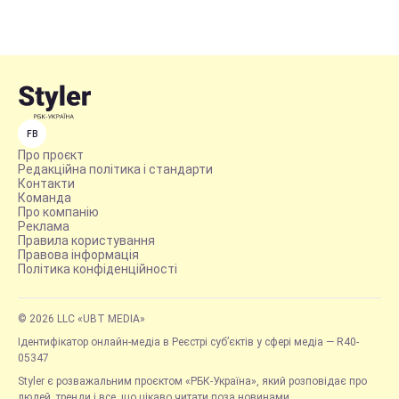
FB
Про проєкт
Редакційна політика і стандарти
Контакти
Команда
Про компанію
Реклама
Правила користування
Правова інформація
Політика конфіденційності
© 2026 LLC «UBT MEDIA»
Ідентифікатор онлайн-медіа в Реєстрі суб’єктів у сфері медіа — R40-
05347
Styler є розважальним проєктом «РБК-Україна», який розповідає про
людей, тренди і все, що цікаво читати поза новинами.