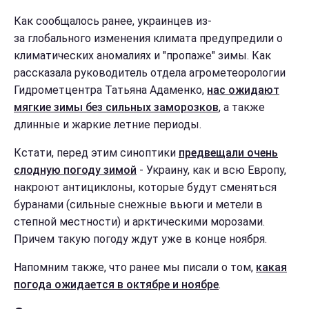
Как сообщалось ранее, украинцев из-
за глобального изменения климата предупредили о
климатических аномалиях и "пропаже" зимы. Как
рассказала руководитель отдела агрометеорологии
Гидрометцентра Татьяна Адаменко,
нас ожидают
мягкие зимы без сильных заморозков
, а также
длинные и жаркие летние периоды.
Кстати, перед этим синоптики
предвещали очень
слодную погоду зимой
- Украину, как и всю Европу,
накроют антициклоны, которые будут сменяться
буранами (сильные снежные вьюги и метели в
степной местности) и арктическими морозами.
Причем такую погоду ждут уже в конце ноября.
Напомним также, что ранее мы писали о том,
какая
погода ожидается в октябре и ноябре
.