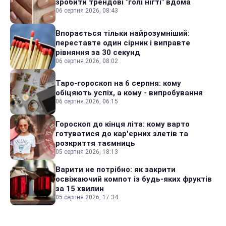
зробити трендові "голі нігті" вдома
06 серпня 2026, 08:43
Впорається тільки найрозумніший:
переставте один сірник і виправте
рівняння за 30 секунд
06 серпня 2026, 08:02
Таро-гороскоп на 6 серпня: кому
обіцяють успіх, а кому - випробування
06 серпня 2026, 06:15
Гороскоп до кінця літа: кому варто
готуватися до кар'єрних злетів та
розкриття таємниць
05 серпня 2026, 18:13
Варити не потрібно: як закрити
освіжаючий компот із будь-яких фруктів
за 15 хвилин
05 серпня 2026, 17:34