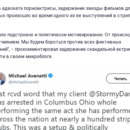
в адвоката порноактрисы, задержание звезды фильмов д
ых произошло во время одного из ее выступлений в стрип
ыло подстроено и политически мотивированно. От происх
тчаянием. Мы будем бороться против всех фиктивных
ний", − прокомментировал задержание скандальной актр
ти в своем микроблоге.