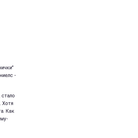
нички"
ниелс -
 стало
. Хотя
а. Как
ому-