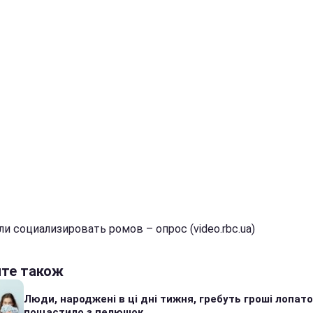
и социализировать ромов – опрос (video.rbc.ua)
йте також
Люди, народжені в ці дні тижня, гребуть гроші лопато
пощастило з пелюшок