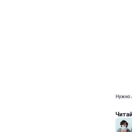
Нужно л
Чита