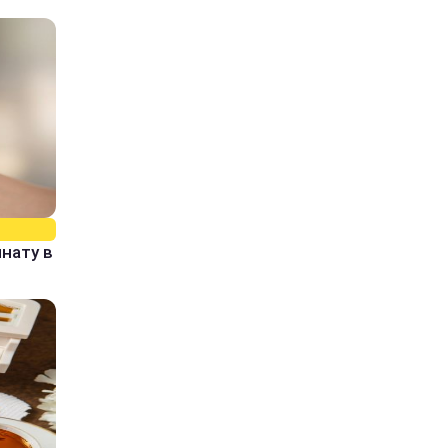
нату в