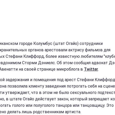
иканском городе Колумбус (штат Огайо) сотрудники
хранительных органов арестовали актрису фильмов для
ых Стефани Клиффорд, более известную любителям "клуб
евдонимом Сторми Дэниелс. Об этом сообщил адвокат Дэ
Авенатти на своей странице микроблога в
Twitter
.
ой задержания и помещения под арест Стефани Клиффорд
 она позволила клиенту заведения потрогать себя на сцене
ти утверждает, что в этом не было сексуального подтекст
но, в штате Огайо действует закон, который запрещает к
рогать голого или полуголого танцора или танцовщицу. Это
ено делать лишь родственникам артиста.