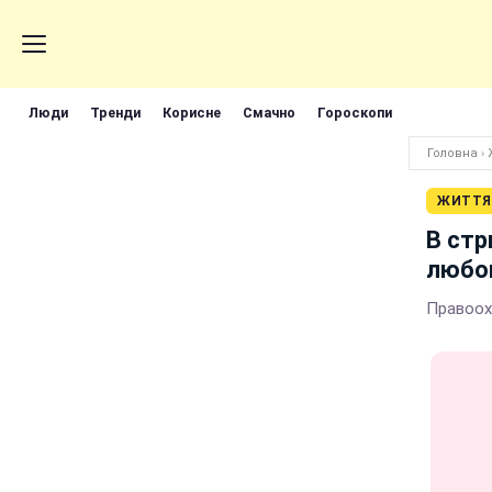
Люди
Тренди
Корисне
Смачно
Гороскопи
Головна
›
ЖИТТЯ
В стр
любов
Правоох