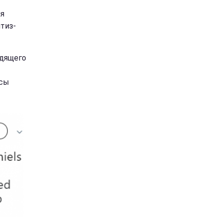
ля
тиз-
одящего
исы