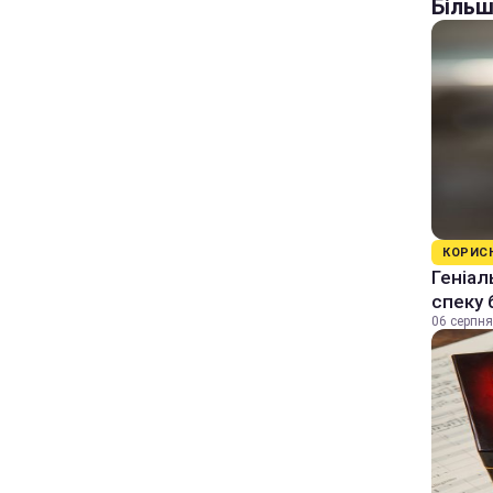
Більш
КОРИС
Геніал
спеку 
06 серпня