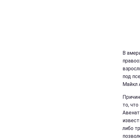
В амер
правоо
взросл
под пс
Майкл 
Причин
то, что
Авенат
извест
либо т
позвол