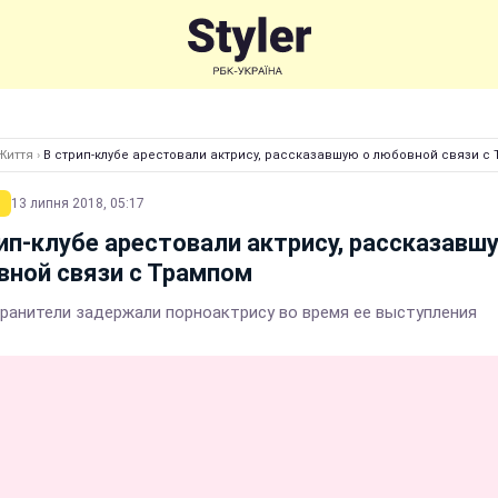
Життя
›
В стрип-клубе арестовали актрису, рассказавшую о любовной связи с
13 липня 2018, 05:17
ип-клубе арестовали актрису, рассказавш
ной связи с Трампом
ранители задержали порноактрису во время ее выступления