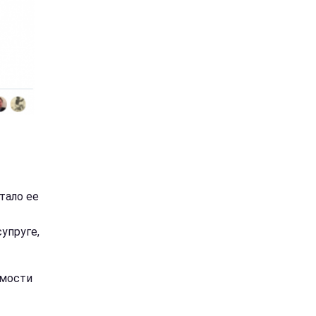
тало ее
упруге,
имости