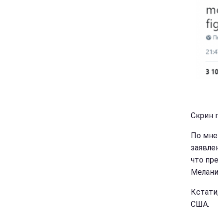
Скрин п
По мне
заявле
что пр
Мелани
Кстати
США.