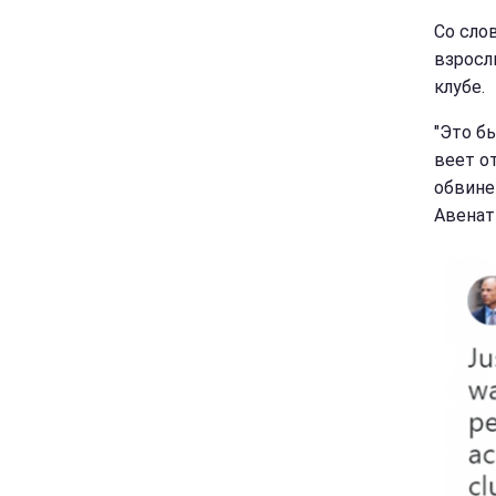
Со сло
взросл
клубе.
"Это б
веет о
обвине
Авенат