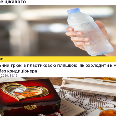
е цікавого
НЕ
ьний трюк із пластиковою пляшкою: як охолодити кім
без кондиціонера
 2026, 16:19