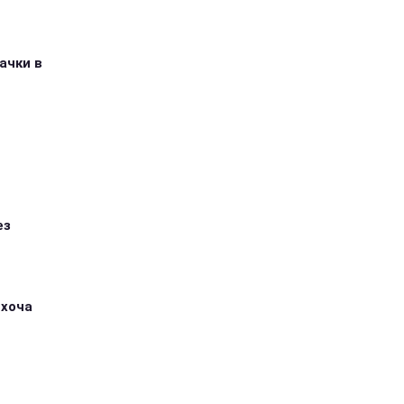
ачки в
ез
 хоча