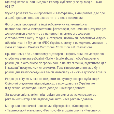
Ідентифікатор онлайн-медіа в Реєстрі суб’єктів у сфері медіа — R40-
05347
Styler є розважальним проєктом «РБК-Україна», який розповідає про
людей, тренди і все, що цікаво читати поза новинами.
Фотографії, ілюстрації та інші зображення належать їхнім
правовласникам. Використання фотографій, позначених Getty Images,
допускається виключно за наявності письмового дозволу
фотоагентства Getty Images. Фотографії, позначені логотипом «Styler»
або підписані «Styler» чи «РБК-Україна», можуть використовуватися на
умовах ліцензії Creative Commons Attribution 4.0 International.
При повному або частковому відтворенні інформаційних матеріалів,
опублікованих на вебсайті «Styler» (styler.rbc.ua), обов'язковим є
розміщення активного гіперпосилання на styler.rbc.ua, відкритого для
індексації пошуковими системами. Таке гіперпосилання має бути
розміщене безпосередньо в тексті матеріалу не нижче другого абзацу.
Редакція «Styler» може не поділяти точку зору авторів публікацій.
Оціночні судження, відповідно до законодавства України, не
підлягають спростуванню та доведенню їх правдивості.
За достовірність, зміст і відповідність вимогам законодавства
рекламних матеріалів відповідальність несе рекламодавець.
Матеріали, позначені плашками «Прес-реліз», «Спецпроєкт»,
«Партнерський матеріал», «Promo», «Благодійність» та «Резонанс»,