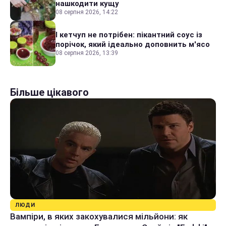
нашкодити кущу
08 серпня 2026, 14:22
І кетчуп не потрібен: пікантний соус із
порічок, який ідеально доповнить м'ясо
08 серпня 2026, 13:39
Більше цікавого
ЛЮДИ
Вампіри, в яких закохувалися мільйони: як