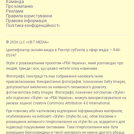
Команда
Про компанію
Реклама
Правила користування
Правова інформація
Політика конфіденційності
© 2026 LLC «UBT MEDIA»
Ідентифікатор онлайн-медіа в Реєстрі суб’єктів у сфері медіа — R40-
05347
Styler є розважальним проєктом «РБК-Україна», який розповідає про
людей, тренди і все, що цікаво читати поза новинами.
Фотографії, ілюстрації та інші зображення належать їхнім
правовласникам. Використання фотографій, позначених Getty Images,
допускається виключно за наявності письмового дозволу
фотоагентства Getty Images. Фотографії, позначені логотипом «Styler»
або підписані «Styler» чи «РБК-Україна», можуть використовуватися на
умовах ліцензії Creative Commons Attribution 4.0 International.
При повному або частковому відтворенні інформаційних матеріалів,
опублікованих на вебсайті «Styler» (styler.rbc.ua), обов'язковим є
розміщення активного гіперпосилання на styler.rbc.ua, відкритого для
індексації пошуковими системами. Таке гіперпосилання має бути
розміщене безпосередньо в тексті матеріалу не нижче другого абзацу.