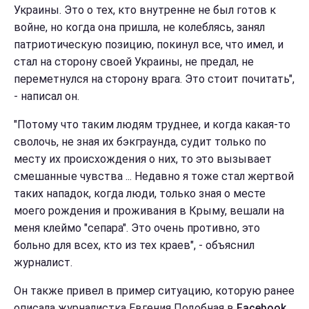
Украины. Это о тех, кто внутренне не был готов к
войне, но когда она пришла, не колеблясь, занял
патриотическую позицию, покинул все, что имел, и
стал на сторону своей Украины, не предал, не
переметнулся на сторону врага. Это стоит почитать",
- написал он.
"Потому что таким людям труднее, и когда какая-то
сволочь, не зная их бэкграунда, судит только по
месту их происхождения о них, то это вызывает
смешанные чувства ... Недавно я тоже стал жертвой
таких нападок, когда люди, только зная о месте
моего рождения и проживания в Крыму, вешали на
меня клеймо "сепара". Это очень противно, это
больно для всех, кто из тех краев", - объяснил
журналист.
Он также привел в пример ситуацию, которую ранее
описала журналистка Евгения Подобная в
Facebook
.