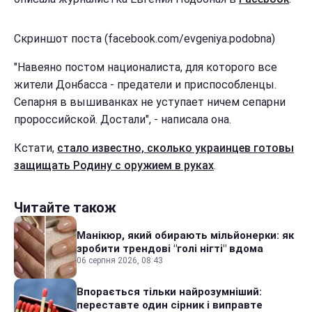
Скриншот поста (facebook.com/evgeniya.podobna)
"Навеяно постом националиста, для которого все
жители Донбасса - предатели и приспособленцы.
Сепарня в вышиванках не уступает ничем сепарни
пророссийской. Достали", - написала она.
Кстати,
стало известно, сколько украинцев готовы
защищать Родину с оружием в руках
.
Читайте також
Манікюр, який обирають мільйонерки: як
зробити трендові "голі нігті" вдома
06 серпня 2026, 08:43
Впорається тільки найрозумніший:
переставте один сірник і виправте