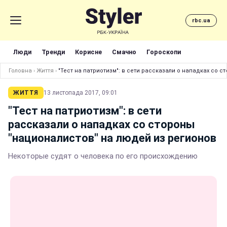
rbc.ua
Люди
Тренди
Корисне
Смачно
Гороскопи
Головна
›
Життя
›
"Тест на патриотизм": в сети рассказали о нападках со 
ЖИТТЯ
13 листопада 2017, 09:01
"Тест на патриотизм": в сети
рассказали о нападках со стороны
"националистов" на людей из регионов
Некоторые судят о человека по его происхождению