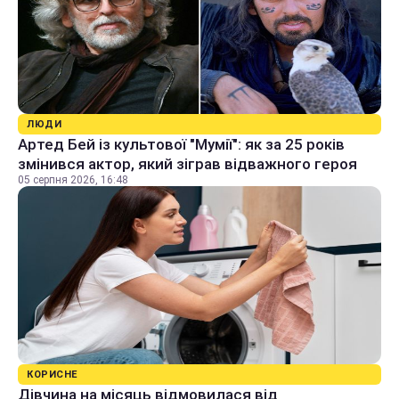
ЛЮДИ
Артед Бей із культової "Мумії": як за 25 років
змінився актор, який зіграв відважного героя
05 серпня 2026, 16:48
КОРИСНЕ
Дівчина на місяць відмовилася від