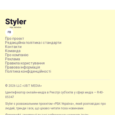
FB
Про проєкт
Редакційна політика і стандарти
Контакти
Команда
Про компанію
Реклама
Правила користування
Правова інформація
Політика конфіденційності
© 2026 LLC «UBT MEDIA»
Ідентифікатор онлайн-медіа в Реєстрі суб’єктів у сфері медіа — R40-
05347
Styler є розважальним проєктом «РБК-Україна», який розповідає про
людей, тренди і все, що цікаво читати поза новинами.
Фотографії, ілюстрації та інші зображення належать їхнім