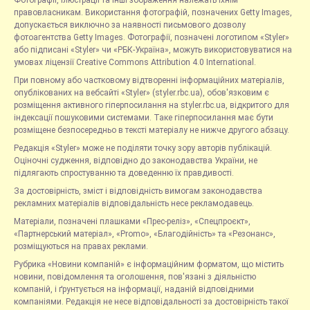
правовласникам. Використання фотографій, позначених Getty Images,
допускається виключно за наявності письмового дозволу
фотоагентства Getty Images. Фотографії, позначені логотипом «Styler»
або підписані «Styler» чи «РБК-Україна», можуть використовуватися на
умовах ліцензії Creative Commons Attribution 4.0 International.
При повному або частковому відтворенні інформаційних матеріалів,
опублікованих на вебсайті «Styler» (styler.rbc.ua), обов'язковим є
розміщення активного гіперпосилання на styler.rbc.ua, відкритого для
індексації пошуковими системами. Таке гіперпосилання має бути
розміщене безпосередньо в тексті матеріалу не нижче другого абзацу.
Редакція «Styler» може не поділяти точку зору авторів публікацій.
Оціночні судження, відповідно до законодавства України, не
підлягають спростуванню та доведенню їх правдивості.
За достовірність, зміст і відповідність вимогам законодавства
рекламних матеріалів відповідальність несе рекламодавець.
Матеріали, позначені плашками «Прес-реліз», «Спецпроєкт»,
«Партнерський матеріал», «Promo», «Благодійність» та «Резонанс»,
розміщуються на правах реклами.
Рубрика «Новини компаній» є інформаційним форматом, що містить
новини, повідомлення та оголошення, пов'язані з діяльністю
компаній, і ґрунтується на інформації, наданій відповідними
компаніями. Редакція не несе відповідальності за достовірність такої