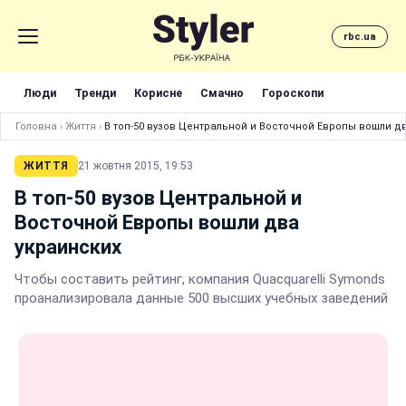
rbc.ua
Люди
Тренди
Корисне
Смачно
Гороскопи
Головна
›
Життя
›
В топ-50 вузов Центральной и Восточной Европы вошли д
ЖИТТЯ
21 жовтня 2015, 19:53
В топ-50 вузов Центральной и
Восточной Европы вошли два
украинских
Чтобы составить рейтинг, компания Quacquarelli Symonds
проанализировала данные 500 высших учебных заведений