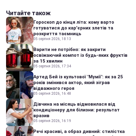
Читайте також
Гороскоп до кінця літа: кому варто
готуватися до кар'єрних злетів та
розкриття таємниць
05 серпня 2026, 18:13
Варити не потрібно: як закрити
освіжаючий компот із будь-яких фруктів
за 15 хвилин
05 серпня 2026, 17:34
Артед Бей із культової "Мумії": як за 25
років змінився актор, який зіграв
відважного героя
05 серпня 2026, 16:48
Дівчина на місяць відмовилася від
кондиціонеру для білизни: результат
вразив
05 серпня 2026, 16:19
Речі красиві, а образ дивний: стилістка