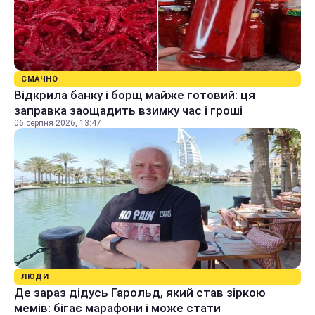
СМАЧНО
Відкрила банку і борщ майже готовий: ця
заправка заощадить взимку час і гроші
06 серпня 2026, 13:47
ЛЮДИ
Де зараз дідусь Гарольд, який став зіркою
мемів: бігає марафони і може стати