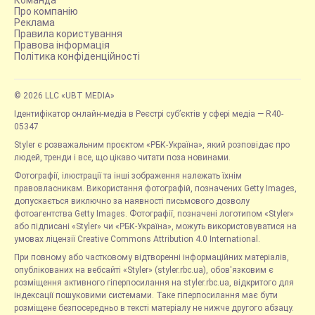
Команда
Про компанію
Реклама
Правила користування
Правова інформація
Політика конфіденційності
© 2026 LLC «UBT MEDIA»
Ідентифікатор онлайн-медіа в Реєстрі суб’єктів у сфері медіа — R40-
05347
Styler є розважальним проєктом «РБК-Україна», який розповідає про
людей, тренди і все, що цікаво читати поза новинами.
Фотографії, ілюстрації та інші зображення належать їхнім
правовласникам. Використання фотографій, позначених Getty Images,
допускається виключно за наявності письмового дозволу
фотоагентства Getty Images. Фотографії, позначені логотипом «Styler»
або підписані «Styler» чи «РБК-Україна», можуть використовуватися на
умовах ліцензії Creative Commons Attribution 4.0 International.
При повному або частковому відтворенні інформаційних матеріалів,
опублікованих на вебсайті «Styler» (styler.rbc.ua), обов'язковим є
розміщення активного гіперпосилання на styler.rbc.ua, відкритого для
індексації пошуковими системами. Таке гіперпосилання має бути
розміщене безпосередньо в тексті матеріалу не нижче другого абзацу.