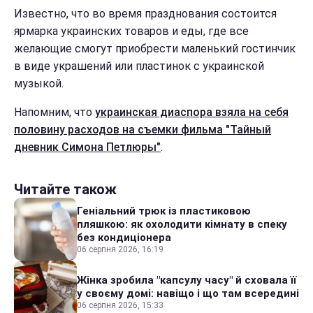
Известно, что во время празднования состоится
ярмарка украинских товаров и еды, где все
желающие смогут приобрести маленький гостинчик
в виде украшений или пластинок с украинской
музыкой.
Напомним, что
украинская диаспора взяла на себя
половину расходов на съемки фильма "Тайный
дневник Симона Петлюры"
.
Читайте також
Геніальний трюк із пластиковою
пляшкою: як охолодити кімнату в спеку
без кондиціонера
06 серпня 2026, 16:19
Жінка зробила "капсулу часу" й сховала її
у своєму домі: навіщо і що там всередині
06 серпня 2026, 15:33