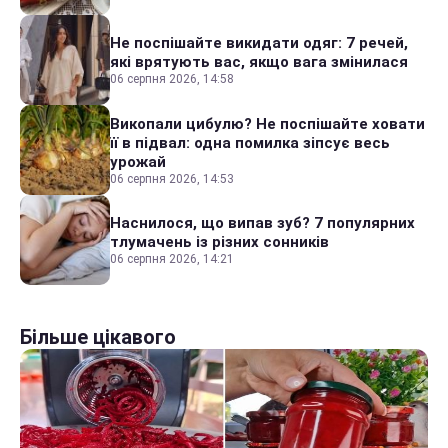
Не поспішайте викидати одяг: 7 речей,
які врятують вас, якщо вага змінилася
06 серпня 2026, 14:58
Викопали цибулю? Не поспішайте ховати
її в підвал: одна помилка зіпсує весь
урожай
06 серпня 2026, 14:53
Наснилося, що випав зуб? 7 популярних
тлумачень із різних сонників
06 серпня 2026, 14:21
Більше цікавого