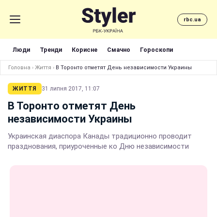
rbc.ua
Люди
Тренди
Корисне
Смачно
Гороскопи
Головна
›
Життя
›
В Торонто отметят День независимости Украины
ЖИТТЯ
31 липня 2017, 11:07
В Торонто отметят День
независимости Украины
Украинская диаспора Канады традиционно проводит
празднования, приуроченные ко Дню независимости