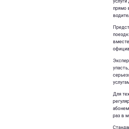
услуги
прямо 
водите
Предст
поездк
вместе
официа
Экспер
упасть
серьез
услуга
Для те
регуля
абонем
раз в 
Станда