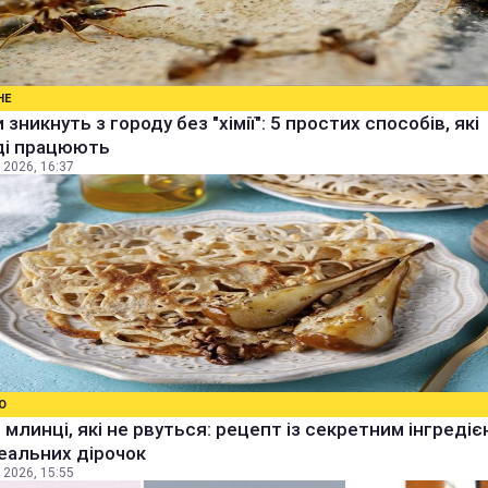
НЕ
 зникнуть з городу без "хімії": 5 простих способів, які
ді працюють
 2026, 16:37
О
 млинці, які не рвуться: рецепт із секретним інгреді
еальних дірочок
 2026, 15:55