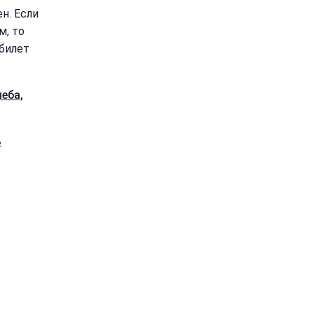
н. Если
м, то
 билет
леба,
ь