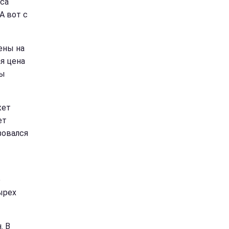
иса
А вот с
ены на
ая цена
ты
жет
ет
зовался
е
ырех
. В