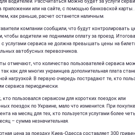
 для водителей. Рассчитаться можно будет за услуги серв
в приложении или на сайте, с помощью банковской карты. 
лем, как раньше, расчет останется наличным.
авители компании сообщили, что будут контролировать ц
и, чтобы водители не поднимали оплату за проезд. Итогов
 с услугами сервиса не должна превышать цены на биле
льных автобусных перевозчиков.
ты отмечают, что количество пользователей сервиса мо
, так как для многих украинцев дополнительная плата стан
ной нагрузкой. В первую очередь пострадают те, кто поль
ми сервиса периодически.
х, кто пользовался сервисом для коротких поездок или
рных поездок по Украине, мало что изменится. При покупк
ента на месяц для тех, кто пользуется услугами более чет
месяц – сумма незначительная.
ртная цена за поездку Киев-Одесса составляет 300 гривен