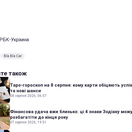
 РБК-Украина
Bla Bla Car
йте також
Таро-гороскоп на 8 серпня: кому карти обіцяють успіх
та нові шанси
08 серпня 2026, 06:07
Фінансова удача вже близько: ці 4 знаки Зодіаку мож
розбагатіти до кінця року
07 серпня 2026, 19:51