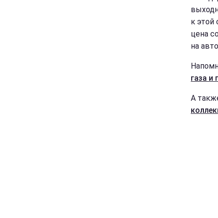
выходн
к этой
цена с
на авто
Напомн
газа и 
А такж
коллек