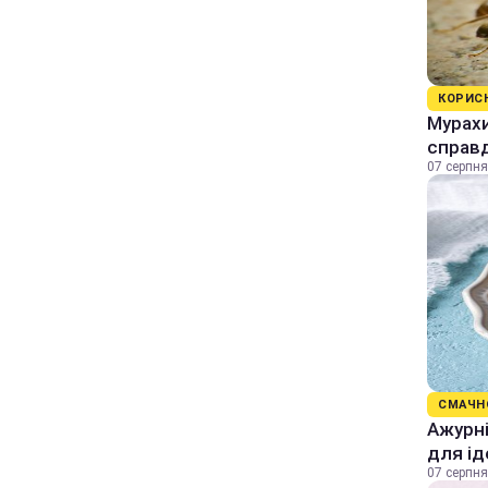
КОРИС
Мурахи
справ
07 серпня
СМАЧН
Ажурні
для ід
07 серпня