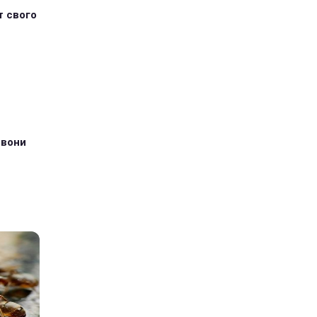
т свого
 вони