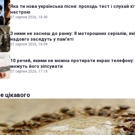
Яка ти нова українська пісня: проходь тест і слухай хі
настрою
07 серпня 2026, 18:49
З ними не заснеш до ранку: 8 моторошних серіалів, які
надовго засядуть у пам'яті
07 серпня 2026, 18:09
10 речей, якими не можна протирати екран телефону:
можуть його зіпсувати
07 серпня 2026, 17:18
е цікавого