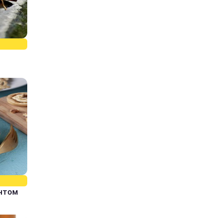
єнтом