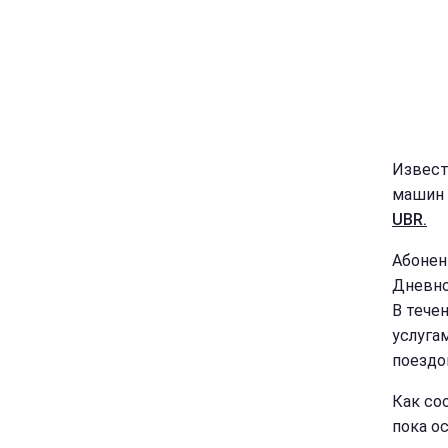
Извест
машин 
UBR.
Абонен
Дневно
В тече
услуга
поездо
Как со
пока о