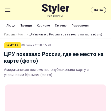
rbc.ua
Люди
Тренди
Корисне
Смачно
Гороскопи
Головна
›
Життя
›
ЦРУ показало России, где ее место на карте (фото)
ЖИТТЯ
09 липня 2018, 15:28
ЦРУ показало России, где ее место на
карте (фото)
Американское ведомство опубликовало карту с
украинским Крымом (фото)