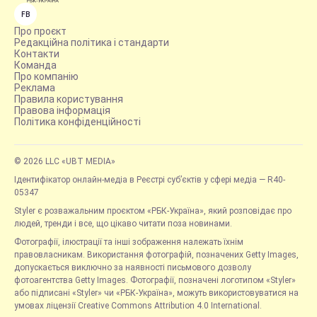
FB
Про проєкт
Редакційна політика і стандарти
Контакти
Команда
Про компанію
Реклама
Правила користування
Правова інформація
Політика конфіденційності
© 2026 LLC «UBT MEDIA»
Ідентифікатор онлайн-медіа в Реєстрі суб’єктів у сфері медіа — R40-
05347
Styler є розважальним проєктом «РБК-Україна», який розповідає про
людей, тренди і все, що цікаво читати поза новинами.
Фотографії, ілюстрації та інші зображення належать їхнім
правовласникам. Використання фотографій, позначених Getty Images,
допускається виключно за наявності письмового дозволу
фотоагентства Getty Images. Фотографії, позначені логотипом «Styler»
або підписані «Styler» чи «РБК-Україна», можуть використовуватися на
умовах ліцензії Creative Commons Attribution 4.0 International.