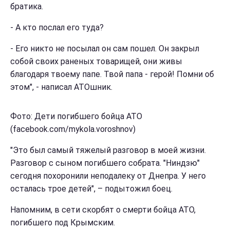
братика.
- А кто послал его туда?
- Его никто не посылал он сам пошел. Он закрыл
собой своих раненых товарищей, они живы
благодаря твоему папе. Твой папа - герой! Помни об
этом", - написал АТОшник.
Фото: Дети погибшего бойца АТО
(facebook.com/mykola.voroshnov)
"Это был самый тяжелый разговор в моей жизни.
Разговор с сыном погибшего собрата. "Ниндзю"
сегодня похоронили неподалеку от Днепра. У него
осталась трое детей", – подытожил боец.
Напомним, в сети скорбят о смерти бойца АТО,
погибшего под Крымским.