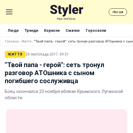
rbc.ua
Люди
Тренди
Корисне
Смачно
Гороскопи
Головна
›
Життя
›
"Твой папа - герой": сеть тронул разговор АТОшника с с
ЖИТТЯ
29 листопада 2017, 09:51
"Твой папа - герой": сеть тронул
разговор АТОшника с сыном
погибшего сослуживца
Боец скончался 23 ноября вблизи Крымского Луганской
области