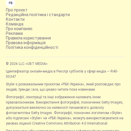
FB
Про проєкт
Редакційна політика і стандарти
Контакти
Команда
Про компанію
Реклама
Правила користування
Правова інформація
Політика конфіденційності
© 2026 LLC «UBT MEDIA»
Ідентифікатор онлайн-медіа в Реєстрі суб’єктів у сфері медіа — R40-
05347
Styler є розважальним проєктом «РБК-Україна», який розповідає про
людей, тренди і все, що цікаво читати поза новинами.
Фотографії, ілюстрації та інші зображення належать їхнім
правовласникам. Використання фотографій, позначених Getty Images,
допускається виключно за наявності письмового дозволу
фотоагентства Getty Images. Фотографії, позначені логотипом «Styler»
або підписані «Styler» чи «РБК-Україна», можуть використовуватися на
умовах ліцензії Creative Commons Attribution 4.0 International.