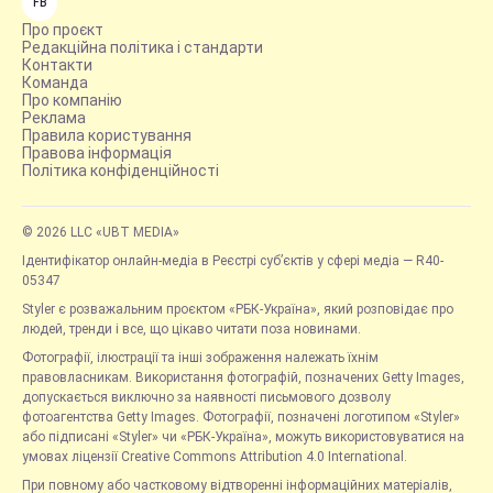
FB
Про проєкт
Редакційна політика і стандарти
Контакти
Команда
Про компанію
Реклама
Правила користування
Правова інформація
Політика конфіденційності
© 2026 LLC «UBT MEDIA»
Ідентифікатор онлайн-медіа в Реєстрі суб’єктів у сфері медіа — R40-
05347
Styler є розважальним проєктом «РБК-Україна», який розповідає про
людей, тренди і все, що цікаво читати поза новинами.
Фотографії, ілюстрації та інші зображення належать їхнім
правовласникам. Використання фотографій, позначених Getty Images,
допускається виключно за наявності письмового дозволу
фотоагентства Getty Images. Фотографії, позначені логотипом «Styler»
або підписані «Styler» чи «РБК-Україна», можуть використовуватися на
умовах ліцензії Creative Commons Attribution 4.0 International.
При повному або частковому відтворенні інформаційних матеріалів,