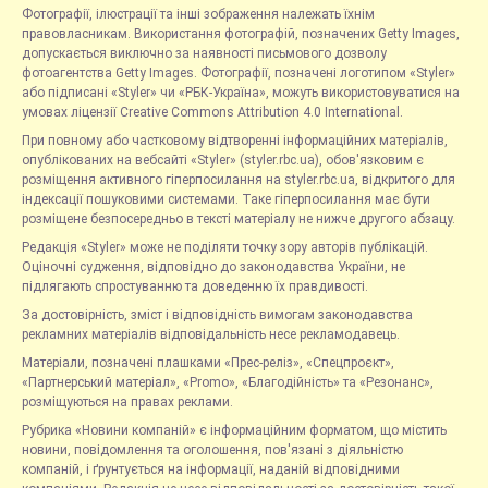
Фотографії, ілюстрації та інші зображення належать їхнім
правовласникам. Використання фотографій, позначених Getty Images,
допускається виключно за наявності письмового дозволу
фотоагентства Getty Images. Фотографії, позначені логотипом «Styler»
або підписані «Styler» чи «РБК-Україна», можуть використовуватися на
умовах ліцензії Creative Commons Attribution 4.0 International.
При повному або частковому відтворенні інформаційних матеріалів,
опублікованих на вебсайті «Styler» (styler.rbc.ua), обов'язковим є
розміщення активного гіперпосилання на styler.rbc.ua, відкритого для
індексації пошуковими системами. Таке гіперпосилання має бути
розміщене безпосередньо в тексті матеріалу не нижче другого абзацу.
Редакція «Styler» може не поділяти точку зору авторів публікацій.
Оціночні судження, відповідно до законодавства України, не
підлягають спростуванню та доведенню їх правдивості.
За достовірність, зміст і відповідність вимогам законодавства
рекламних матеріалів відповідальність несе рекламодавець.
Матеріали, позначені плашками «Прес-реліз», «Спецпроєкт»,
«Партнерський матеріал», «Promo», «Благодійність» та «Резонанс»,
розміщуються на правах реклами.
Рубрика «Новини компаній» є інформаційним форматом, що містить
новини, повідомлення та оголошення, пов'язані з діяльністю
компаній, і ґрунтується на інформації, наданій відповідними