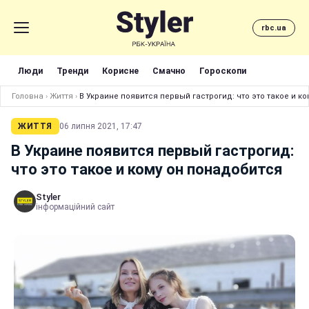
rbc.ua
Люди
Тренди
Корисне
Смачно
Гороскопи
Головна
›
Життя
›
В Украине появится первый гастрогид: что это такое и к
ЖИТТЯ
06 липня 2021, 17:47
В Украине появится первый гастрогид:
что это такое и кому он понадобится
Styler
інформаційний сайт