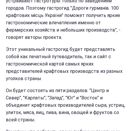
устраивают гастротуры только по заведениям
городов. Поэтому гастрогид "Дороги гурманів. 100
крафтових місць України" поможет получить яркие
гастрономические впечатления именно от
фермерских хозяйств и небольших производств", -
говорят авторы проекта.
Этот уникальный гастрогид будет представлять
собой как печатный путеводитель, так и сайт с
гастрономической картой самых ярких
представителей крафтовых производств из разных
уголков страны.
Он будет состоять из пяти разделов: "Центр и
Север", "Карпаты", "Запад", "Юг" и "Восток" и
объединит крафтовых производителей сыра, устриц,
улиток, мяса, яиц, пива, вина, овощей и фруктов со
всей страны.