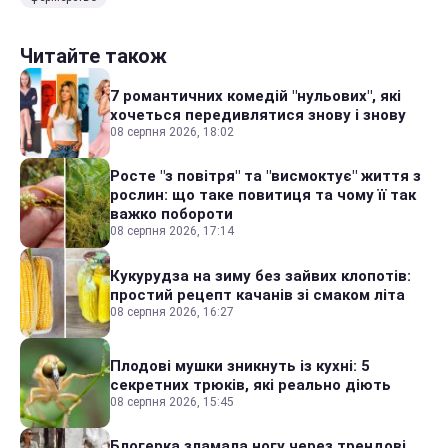
Читайте також
7 романтичних комедій "нульових", які
хочеться передивлятися знову і знову
08 серпня 2026, 18:02
Росте "з повітря" та "висмоктує" життя з
рослин: що таке повитиця та чому її так
важко побороти
08 серпня 2026, 17:14
Кукурудза на зиму без зайвих клопотів:
простий рецепт качанів зі смаком літа
08 серпня 2026, 16:27
Плодові мушки зникнуть із кухні: 5
секретних трюків, які реально діють
08 серпня 2026, 15:45
Блогерка зламала ногу через трендові