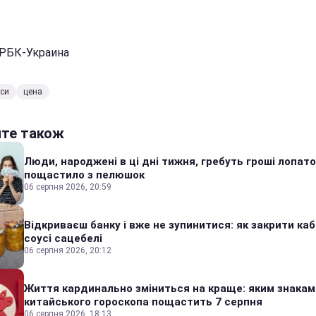
 РБК-Украина
кси
цена
йте також
Люди, народжені в ці дні тижня, гребуть гроші лопато
пощастило з пелюшок
06 серпня 2026, 20:59
Відкриваєш банку і вже не зупинитися: як закрити каб
соусі сацебелі
06 серпня 2026, 20:12
Життя кардинально зміниться на краще: яким знакам
китайського гороскопа пощастить 7 серпня
06 серпня 2026, 18:13