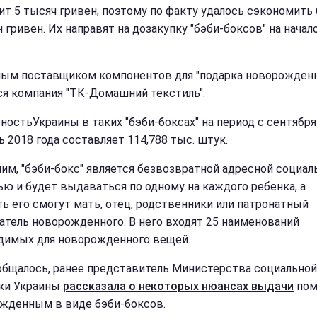
ит 5 тысяч гривен, поэтому по факту удалось сэкономить
 гривен. Их направят на дозакупку "бэби-боксов" на начал
ым поставщиком компонентов для "подарка новорожден
ся компания "ТК-Домашний текстиль".
ностьУкраины в таких "бэби-боксах" на период с сентября
ь 2018 года составляет 114,788 тыс. штук.
им, "бэби-бокс" является безвозвратной адресной социал
ю и будет выдаваться по одному на каждого ребенка, а
ть его смогут мать, отец, родственники или патронатный
атель новорожденного. В него входят 25 наименований
димых для новорожденного вещей.
общалось, ранее представитель Министерства социальной
ки Украины
рассказала о некоторых нюансах выдачи
пом
жденным в виде бэби-боксов.