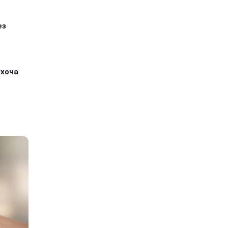
ез
 хоча