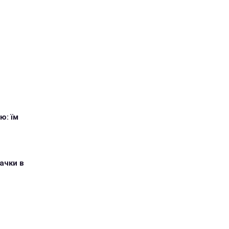
ю: їм
ачки в