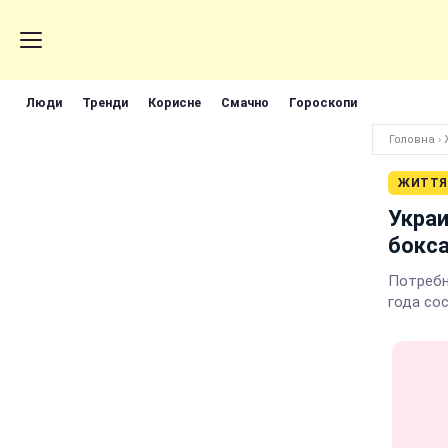
Люди
Тренди
Корисне
Смачно
Гороскопи
Головна
›
ЖИТТЯ
Укра
бокс
Потребн
года со