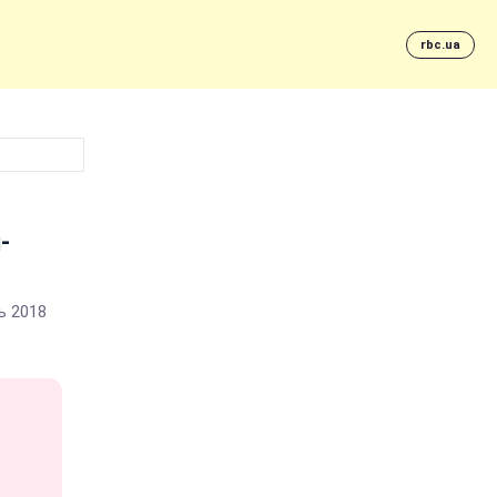
rbc.ua
-
ь 2018