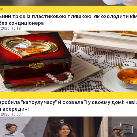
НЕ
ьний трюк із пластиковою пляшкою: як охолодити кім
без кондиціонера
 2026, 16:19
зробила "капсулу часу" й сховала її у своєму домі: наві
м всередині
 2026, 15:33