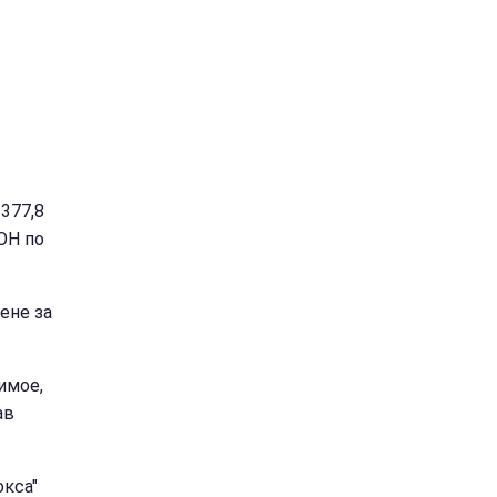
377,8
ОН по
ене за
имое,
ав
окса"