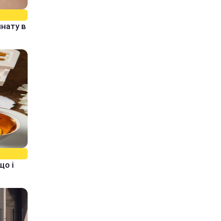
нату в
що і