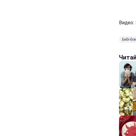
Видео:
Бебі-бо
Чита