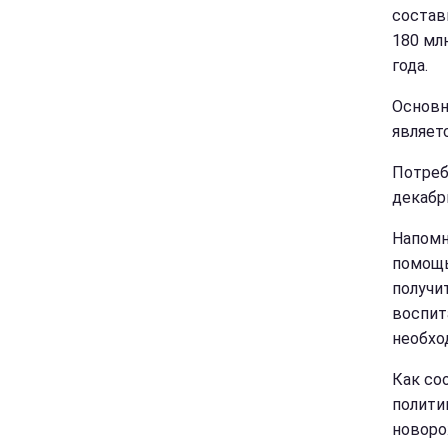
состав
180 млн
года.
Основн
являет
Потреб
декабр
Напомн
помощь
получи
воспит
необхо
Как со
полити
новоро