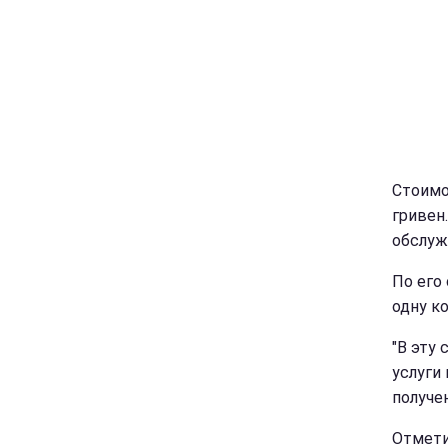
Стоим
гривен
обслуж
По его
одну к
"В эту
услуги
получен
Отмети