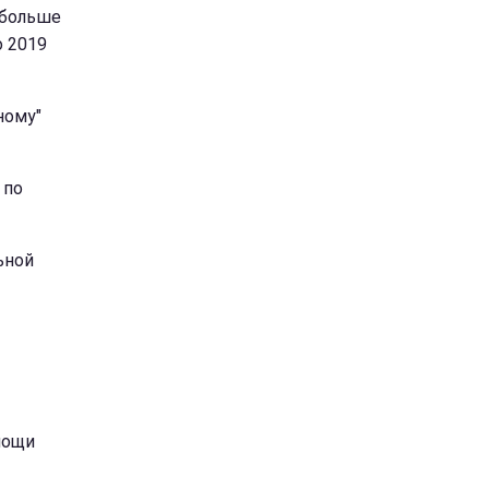
 больше
о 2019
ному"
 по
ьной
ощи