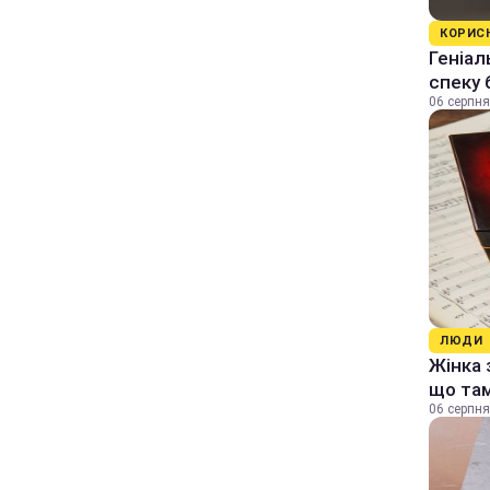
КОРИС
Геніал
спеку 
06 серпня
ЛЮДИ
Жінка 
що та
06 серпня