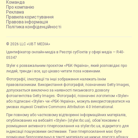
Команда
Про компанію
Реклама
Правила користування
Правова інформація
Політика конфіденційності
© 2026 LLC «UBT MEDIA»
Ідентифікатор онлайн-медіа в Реєстрі суб’єктів у сфері медіа — R40-
05347
Styler є розважальним проєктом «РБК-Україна», який розповідає про
людей, тренди і все, що цікаво читати поза новинами.
Фотографії, ілюстрації та інші зображення належать їхнім
правовласникам. Використання фотографій, позначених Getty Images,
допускається виключно за наявності письмового дозволу
фотоагентства Getty Images. Фотографії, позначені логотипом «Styler»
або підписані «Styler» чи «РБК-Україна», можуть використовуватися на
умовах ліцензії Creative Commons Attribution 4.0 International.
При повному або частковому відтворенні інформаційних матеріалів,
опублікованих на вебсайті «Styler» (styler.rbc.ua), обов'язковим є
розміщення активного гіперпосилання на styler.rbc.ua, відкритого для
індексації пошуковими системами. Таке гіперпосилання має бути
розміщене безпосередньо в тексті матеріалу не нижче другого абзацу.