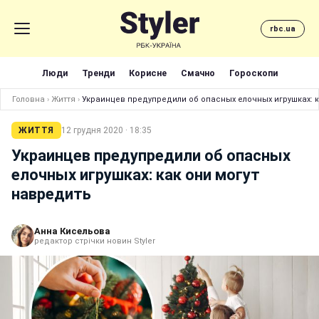
rbc.ua
Люди
Тренди
Корисне
Смачно
Гороскопи
Головна
›
Життя
›
Украинцев предупредили об опасных елочных игрушках: к
ЖИТТЯ
12 грудня 2020 · 18:35
Украинцев предупредили об опасных
елочных игрушках: как они могут
навредить
Анна Кисельова
редактор стрічки новин Styler