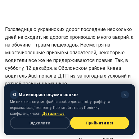
Гололедица с украинских дорог последние несколько
дней не сходит, на дорогах произошло много аварий, а
на обочине - травм пешеходов. Несмотря на
многочисленные призывы спасателей, некоторые
водители все же не придерживаются правил. Так, в
субботу, 12 декабря, в Оболонском районе Киева
водитель Audi попал в ДТП из-за погодных условий и
летней резины на машине.
🍪
Ми використовуємо cookie
✕
Как сообщает "Киев Оперативный", водитель вылетел
Ми використовуємо файли cookie для аналізу трафіку та
с дороги на обочину возле ТРЦ Dream Town. Машина
персоналізації контенту. Прочитайте нашу Політику
снесла на своем пути все: и столбы, и забор, а также
конфіденційності.
Детальніше
протаранила три припаркованные машины.
Відхилити
Прийняти всі
Остановиться неуправляемому авто удалось лишь,