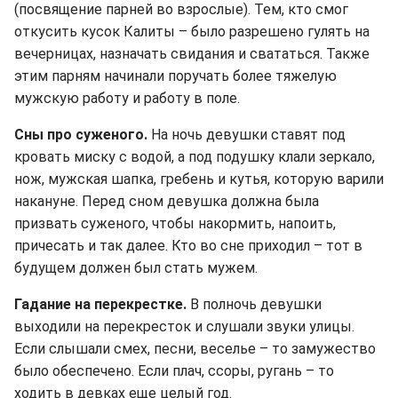
(посвящение парней во взрослые). Тем, кто смог
откусить кусок Калиты – было разрешено гулять на
вечерницах, назначать свидания и свататься. Также
этим парням начинали поручать более тяжелую
мужскую работу и работу в поле.
Сны про суженого.
На ночь девушки ставят под
кровать миску с водой, а под подушку клали зеркало,
нож, мужская шапка, гребень и кутья, которую варили
накануне. Перед сном девушка должна была
призвать суженого, чтобы накормить, напоить,
причесать и так далее. Кто во сне приходил – тот в
будущем должен был стать мужем.
Гадание на перекрестке.
В полночь девушки
выходили на перекресток и слушали звуки улицы.
Если слышали смех, песни, веселье – то замужество
было обеспечено. Если плач, ссоры, ругань – то
ходить в девках еще целый год.