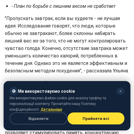
- План по борьбе с лишним весом не сработает
"Пропускать завтрак, если вы худеете - не лучшая
идея. Исследования говорят, что люди, которые
обычно не завтракают, более склонны набирать
лишний вес из-за того, что не могут контролировать
чувство голода. Конечно, отсутствие завтрака может
уменьшить количество калорий, потребленных в
течение дня. Однако это не является эффективным и
безопасным методом похудения", - рассказала Ульяна.
- Без завтрака будет труднее думать
🍪
Ми використовуємо cookie
✕
"В среднем между ужином и завтраком проходит 8-
Ми використовуємо файли cookie для аналізу трафіку та
12 часов. Поэтому после пробуждения ваш мозг
персоналізації контенту. Прочитайте нашу Політику
конфіденційності.
Детальніше
нуждается в подзарядке, чтобы нормально
функционировать. Результаты исследований
Відхилити
Прийняти всі
указывают, что именно полноценный завтрак
позволяет стимулировать память, концентрацию