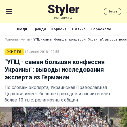
rbc.ua
Люди
Тренди
Корисне
Смачно
Гороскопи
Головна
›
Життя
›
"УПЦ - самая большая конфессия Украины": выводы исс
ЖИТТЯ
12 липня 2018 · 09:55
"УПЦ - самая большая конфессия
Украины": выводы исследования
эксперта из Германии
По словам эксперта, Украинская Православная
Церковь имеет больше приходов и насчитывает
более 10 тыс. религиозных общин