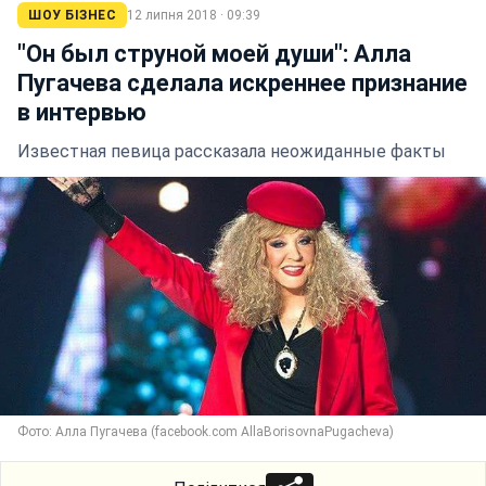
ШОУ БІЗНЕС
12 липня 2018 · 09:39
"Он был струной моей души": Алла
Пугачева сделала искреннее признание
в интервью
Известная певица рассказала неожиданные факты
Фото: Алла Пугачева (facebook.com AllaBorisovnaPugacheva)