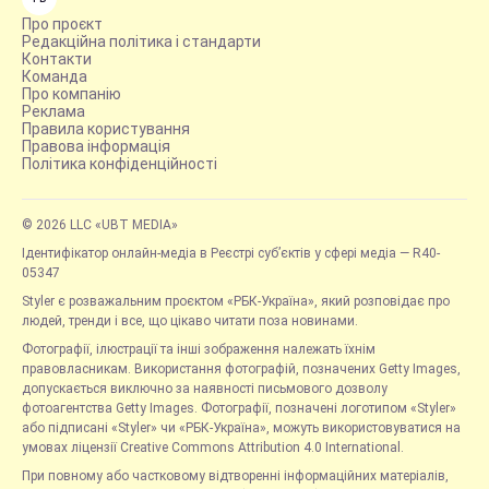
Про проєкт
Редакційна політика і стандарти
Контакти
Команда
Про компанію
Реклама
Правила користування
Правова інформація
Політика конфіденційності
© 2026 LLC «UBT MEDIA»
Ідентифікатор онлайн-медіа в Реєстрі суб’єктів у сфері медіа — R40-
05347
Styler є розважальним проєктом «РБК-Україна», який розповідає про
людей, тренди і все, що цікаво читати поза новинами.
Фотографії, ілюстрації та інші зображення належать їхнім
правовласникам. Використання фотографій, позначених Getty Images,
допускається виключно за наявності письмового дозволу
фотоагентства Getty Images. Фотографії, позначені логотипом «Styler»
або підписані «Styler» чи «РБК-Україна», можуть використовуватися на
умовах ліцензії Creative Commons Attribution 4.0 International.
При повному або частковому відтворенні інформаційних матеріалів,