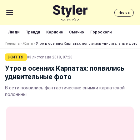
rbc.ua
Люди
Тренди
Корисне
Смачно
Гороскопи
Головна
›
Життя
›
Утро в осенних Карпатах: появились удивительные фото
ЖИТТЯ
03 листопада 2018, 07:28
Утро в осенних Карпатах: появились
удивительные фото
В сети появились фантастические снимки карпатской
полонины