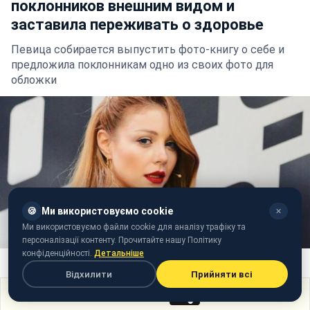
поклонников внешним видом и
заставила переживать о здоровье
Певица собирается выпустить фото-книгу о себе и
предложила поклонникам одно из своих фото для
обложки
🍪
Ми використовуємо cookie
✕
Ми використовуємо файли cookie для аналізу трафіку та
персоналізації контенту. Прочитайте нашу Політику
конфіденційності.
Детальніше
Фото: Тина Кароль (tinakarol.com)
Відхилити
Прийняти всі
Поділитися