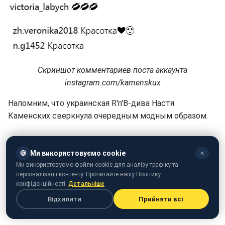
Скриншот комментариев поста аккаунта
instagram.com/kamenskux
Напомним, что украинская R'n'B-дива Настя
Каменских сверкнула очередным модным образом.
🍪
Ми використовуємо cookie
✕
Ми використовуємо файли cookie для аналізу трафіку та
персоналізації контенту. Прочитайте нашу Політику
конфіденційності.
Детальніше
Відхилити
Прийняти всі