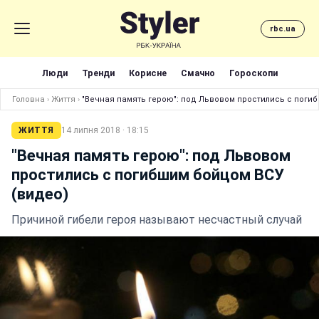
rbc.ua
Люди
Тренди
Корисне
Смачно
Гороскопи
Головна
›
Життя
›
"Вечная память герою": под Львовом простились с поги
ЖИТТЯ
14 липня 2018 · 18:15
"Вечная память герою": под Львовом
простились с погибшим бойцом ВСУ
(видео)
Причиной гибели героя называют несчастный случай