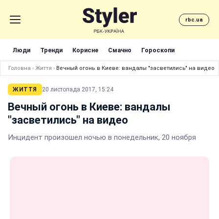
rbc.ua
Люди
Тренди
Корисне
Смачно
Гороскопи
Головна
›
Життя
›
Вечный огонь в Киеве: вандалы "засветились" на видео
ЖИТТЯ
20 листопада 2017, 15:24
Вечный огонь в Киеве: вандалы
"засветились" на видео
Инцидент произошел ночью в понедельник, 20 ноября