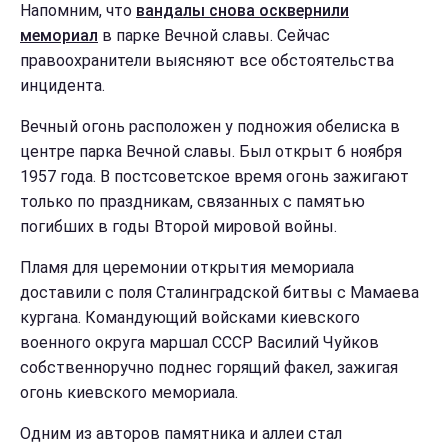
Напомним, что
вандалы снова осквернили
мемориал
в парке Вечной славы. Сейчас
правоохранители выясняют все обстоятельства
инцидента.
Вечный огонь расположен у подножия обелиска в
центре парка Вечной славы. Был открыт 6 ноября
1957 года. В постсоветское время огонь зажигают
только по праздникам, связанных с памятью
погибших в годы Второй мировой войны.
Пламя для церемонии открытия мемориала
доставили с поля Сталинградской битвы с Мамаева
кургана. Командующий войсками киевского
военного округа маршал СССР Василий Чуйков
собственноручно поднес горящий факел, зажигая
огонь киевского мемориала.
Одним из авторов памятника и аллеи стал