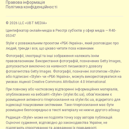
Правова інформація
Політика конфіденційності
© 2026 LLC «UBT MEDIA»
Ідентифікатор онлайн-медіа в Реєстрі суб’єктів у сфері медіа — R40-
05347
Styler є розважальним проєктом «РБК-Україна», який розповідає про
людей, тренди і все, що цікаво читати поза новинами.
Фотографії, ілюстрації та інші зображення належать їхнім
правовласникам. Використання фотографій, позначених Getty Images,
допускається виключно за наявності письмового дозволу
фотоагентства Getty Images. Фотографії, позначені логотипом «Styler»
або підписані «Styler» чи «РБК-Україна», можуть використовуватися на
умовах ліцензії Creative Commons Attribution 4.0 International.
При повному або частковому відтворенні інформаційних матеріалів,
опублікованих на вебсайті «Styler» (styler.rbc.ua), обов'язковим є
розміщення активного гіперпосилання на styler.rbc.ua, відкритого для
індексації пошуковими системами. Таке гіперпосилання має бути
розміщене безпосередньо в тексті матеріалу не нижче другого абзацу.
Редакція «Styler» може не поділяти точку зору авторів публікацій.
Оціночні судження, відповідно до законодавства України, не
підлягають спростуванню та доведенню їх правдивості.