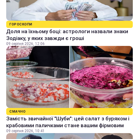
ГОРОСКОПИ
Доля на їхньому боці: астрологи назвали знаки
Зодіаку, у яких завжди є гроші
09 серпня 2026, 12:06
СМАЧНО
Замість звичайної "Шуби": цей салат з буряком і
крабовими паличками стане вашим фірмовим
09 серпня 2026, 10:41