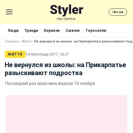
rbc.ua
Люди
Тренди
Корисне
Смачно
Гороскопи
Головна
›
Життя
›
Не вернулся из школы: на Прикарпатье разыскивают под
ЖИТТЯ
14 листопада 2017, 18:27
Не вернулся из школы: на Прикарпатье
разыскивают подростка
Последний раз мальчика видели 10 ноября