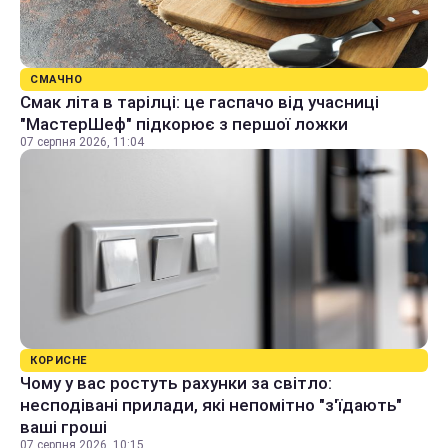
СМАЧНО
Смак літа в тарілці: це гаспачо від учасниці
"МастерШеф" підкорює з першої ложки
07 серпня 2026, 11:04
КОРИСНЕ
Чому у вас ростуть рахунки за світло:
несподівані прилади, які непомітно "з'їдають"
ваші гроші
07 серпня 2026, 10:15