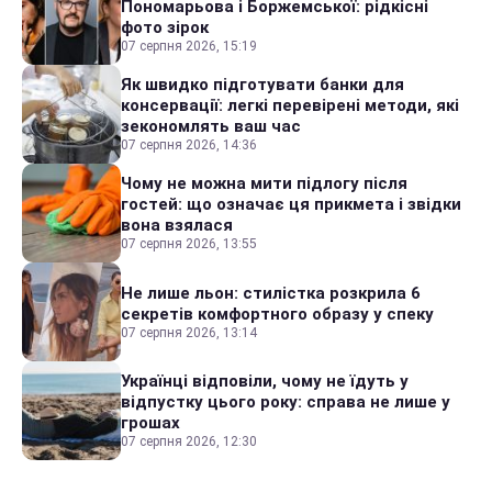
Пономарьова і Боржемської: рідкісні
фото зірок
07 серпня 2026, 15:19
Як швидко підготувати банки для
консервації: легкі перевірені методи, які
зекономлять ваш час
07 серпня 2026, 14:36
Чому не можна мити підлогу після
гостей: що означає ця прикмета і звідки
вона взялася
07 серпня 2026, 13:55
Не лише льон: стилістка розкрила 6
секретів комфортного образу у спеку
07 серпня 2026, 13:14
Українці відповіли, чому не їдуть у
відпустку цього року: справа не лише у
грошах
07 серпня 2026, 12:30