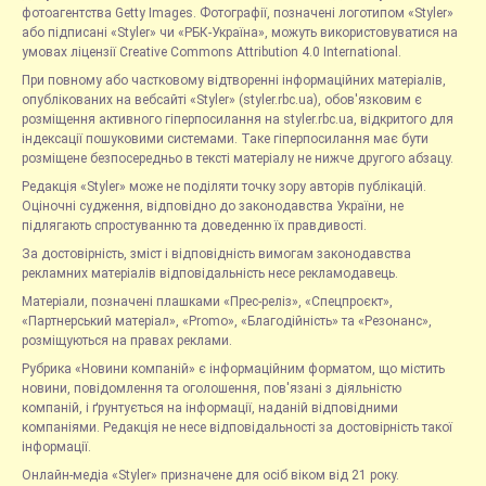
фотоагентства Getty Images. Фотографії, позначені логотипом «Styler»
або підписані «Styler» чи «РБК-Україна», можуть використовуватися на
умовах ліцензії Creative Commons Attribution 4.0 International.
При повному або частковому відтворенні інформаційних матеріалів,
опублікованих на вебсайті «Styler» (styler.rbc.ua), обов'язковим є
розміщення активного гіперпосилання на styler.rbc.ua, відкритого для
індексації пошуковими системами. Таке гіперпосилання має бути
розміщене безпосередньо в тексті матеріалу не нижче другого абзацу.
Редакція «Styler» може не поділяти точку зору авторів публікацій.
Оціночні судження, відповідно до законодавства України, не
підлягають спростуванню та доведенню їх правдивості.
За достовірність, зміст і відповідність вимогам законодавства
рекламних матеріалів відповідальність несе рекламодавець.
Матеріали, позначені плашками «Прес-реліз», «Спецпроєкт»,
«Партнерський матеріал», «Promo», «Благодійність» та «Резонанс»,
розміщуються на правах реклами.
Рубрика «Новини компаній» є інформаційним форматом, що містить
новини, повідомлення та оголошення, пов'язані з діяльністю
компаній, і ґрунтується на інформації, наданій відповідними
компаніями. Редакція не несе відповідальності за достовірність такої
інформації.
Онлайн-медіа «Styler» призначене для осіб віком від 21 року.