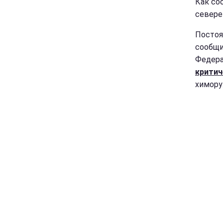
Как со
севере
Постоя
сообщи
Федер
критич
химору