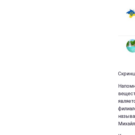
Скринш
Напомн
вещест
являет
филиал
называ
Михайл