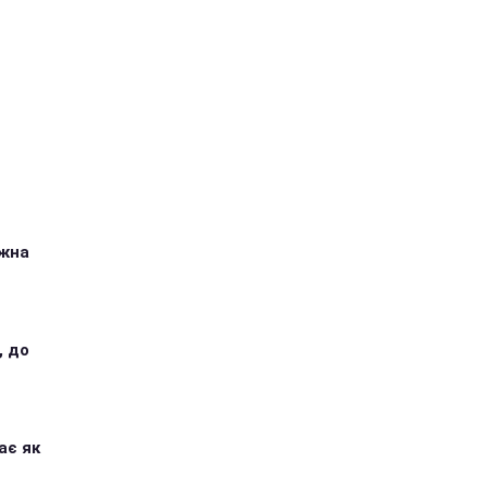
ожна
, до
ає як