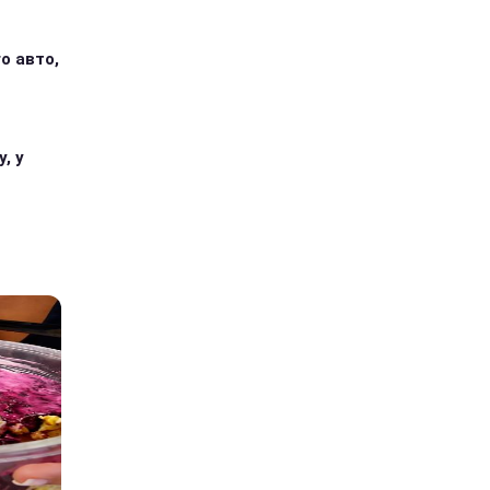
о авто,
, у