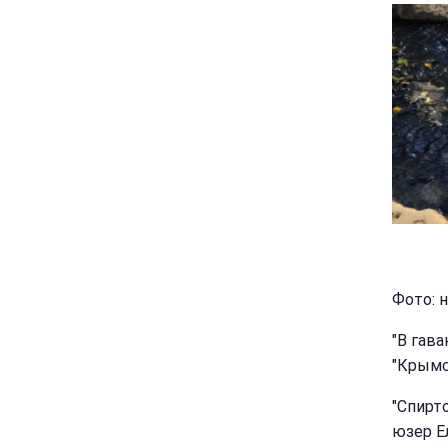
Фото: н
"В гава
"Крымс
"Спирт
юзер Е