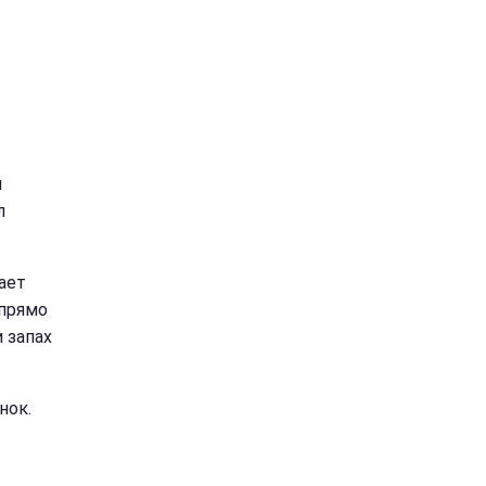
ы
л
ает
 прямо
 запах
нок.