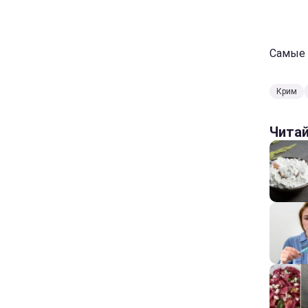
Самые 
Крим
Чита