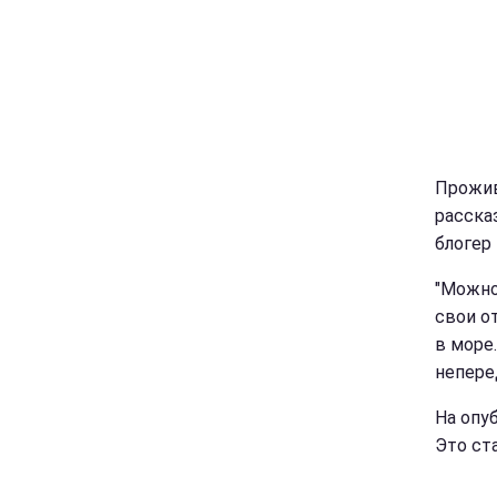
Прожив
расска
блогер
"Можно
свои о
в море
непере
На опу
Это ст