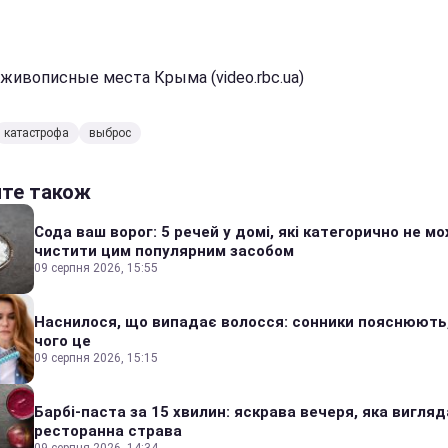
живописные места Крыма (video.rbc.ua)
катастрофа
выброс
йте також
Сода ваш ворог: 5 речей у домі, які категорично не м
чистити цим популярним засобом
09 серпня 2026, 15:55
Наснилося, що випадає волосся: сонники пояснюють
чого це
09 серпня 2026, 15:15
Барбі-паста за 15 хвилин: яскрава вечеря, яка вигляд
ресторанна страва
09 серпня 2026, 14:34