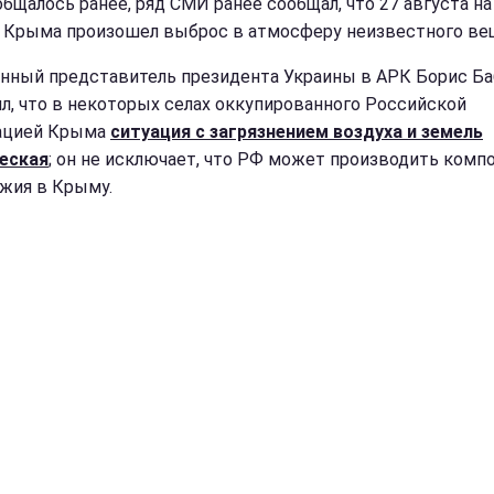
общалось ранее, ряд СМИ ранее сообщал, что 27 августа на
 Крыма произошел выброс в атмосферу неизвестного ве
нный представитель президента Украины в АРК Борис Ба
л, что в некоторых селах оккупированного Российской
ацией Крыма
ситуация с загрязнением воздуха и земель
еская
; он не исключает, что РФ может производить ком
жия в Крыму.