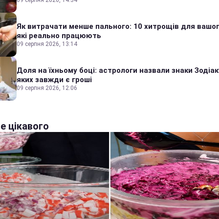
Як витрачати менше пального: 10 хитрощів для вашог
які реально працюють
09 серпня 2026, 13:14
Доля на їхньому боці: астрологи назвали знаки Зодіаку
яких завжди є гроші
09 серпня 2026, 12:06
е цікавого