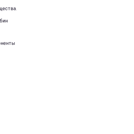
щества.
бин
поненты