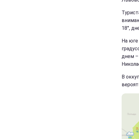
Турист
вниман
18°, дн
На юге
градус
днем –
Никола
В окку
вероят