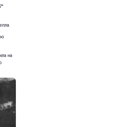
7°
епла.
ью
ила на
о