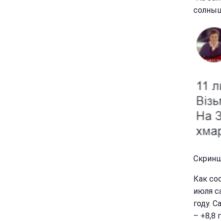
солнышк
Скриншо
Как со
июля с
году. 
– +8,8 