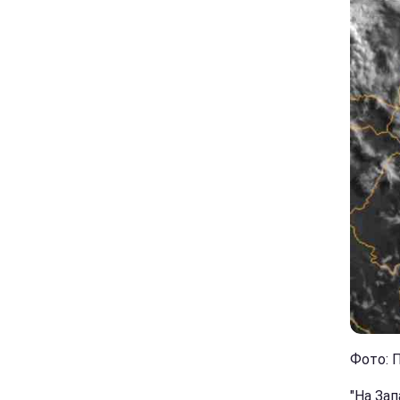
Фото: П
"На Зап