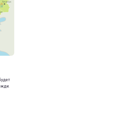
будет
ожди.