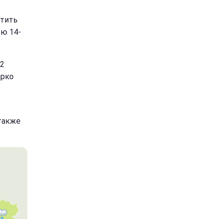
атить
ью 14-
22
арко
также