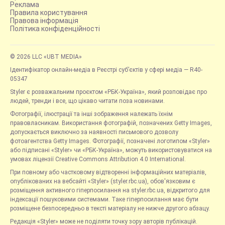
Реклама
Правила користування
Правова інформація
Політика конфіденційності
© 2026 LLC «UBT MEDIA»
Ідентифікатор онлайн-медіа в Реєстрі суб’єктів у сфері медіа — R40-
05347
Styler є розважальним проєктом «РБК-Україна», який розповідає про
людей, тренди і все, що цікаво читати поза новинами.
Фотографії, ілюстрації та інші зображення належать їхнім
правовласникам. Використання фотографій, позначених Getty Images,
допускається виключно за наявності письмового дозволу
фотоагентства Getty Images. Фотографії, позначені логотипом «Styler»
або підписані «Styler» чи «РБК-Україна», можуть використовуватися на
умовах ліцензії Creative Commons Attribution 4.0 International.
При повному або частковому відтворенні інформаційних матеріалів,
опублікованих на вебсайті «Styler» (styler.rbc.ua), обов'язковим є
розміщення активного гіперпосилання на styler.rbc.ua, відкритого для
індексації пошуковими системами. Таке гіперпосилання має бути
розміщене безпосередньо в тексті матеріалу не нижче другого абзацу.
Редакція «Styler» може не поділяти точку зору авторів публікацій.