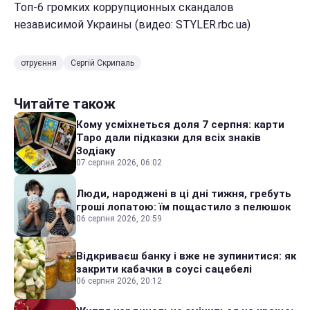
Топ-6 громких коррупционных скандалов
независимой Украины (видео: STYLER.rbc.ua)
отруєння
Сергій Скрипаль
Читайте також
Кому усміхнеться доля 7 серпня: карти
Таро дали підказки для всіх знаків
Зодіаку
07 серпня 2026, 06:02
Люди, народжені в ці дні тижня, гребуть
гроші лопатою: їм пощастило з пелюшок
06 серпня 2026, 20:59
Відкриваєш банку і вже не зупинитися: як
закрити кабачки в соусі сацебелі
06 серпня 2026, 20:12