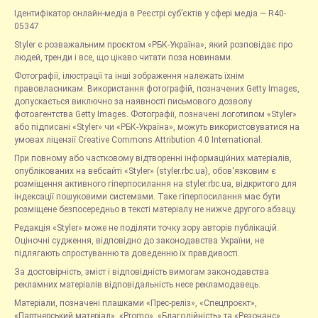
Ідентифікатор онлайн-медіа в Реєстрі суб’єктів у сфері медіа — R40-
05347
Styler є розважальним проєктом «РБК-Україна», який розповідає про
людей, тренди і все, що цікаво читати поза новинами.
Фотографії, ілюстрації та інші зображення належать їхнім
правовласникам. Використання фотографій, позначених Getty Images,
допускається виключно за наявності письмового дозволу
фотоагентства Getty Images. Фотографії, позначені логотипом «Styler»
або підписані «Styler» чи «РБК-Україна», можуть використовуватися на
умовах ліцензії Creative Commons Attribution 4.0 International.
При повному або частковому відтворенні інформаційних матеріалів,
опублікованих на вебсайті «Styler» (styler.rbc.ua), обов'язковим є
розміщення активного гіперпосилання на styler.rbc.ua, відкритого для
індексації пошуковими системами. Таке гіперпосилання має бути
розміщене безпосередньо в тексті матеріалу не нижче другого абзацу.
Редакція «Styler» може не поділяти точку зору авторів публікацій.
Оціночні судження, відповідно до законодавства України, не
підлягають спростуванню та доведенню їх правдивості.
За достовірність, зміст і відповідність вимогам законодавства
рекламних матеріалів відповідальність несе рекламодавець.
Матеріали, позначені плашками «Прес-реліз», «Спецпроєкт»,
«Партнерський матеріал», «Promo», «Благодійність» та «Резонанс»,