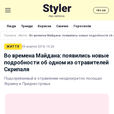
rbc.ua
Люди
Тренди
Корисне
Смачно
Гороскопи
Головна
›
Життя
›
Во времена Майдана: появились новые подробности об 
ЖИТТЯ
09 жовтня 2018, 10:26
Во времена Майдана: появились новые
подробности об одном из отравителей
Скрипаля
Подозреваемый в отравлении неоднократно посещал
Украину и Приднестровье