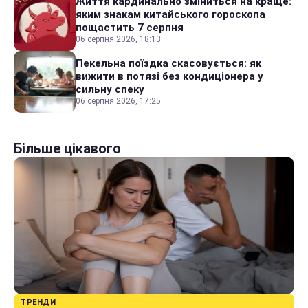
Життя кардинально зміниться на краще:
яким знакам китайського гороскопа
пощастить 7 серпня
06 серпня 2026, 18:13
Пекельна поїздка скасовується: як
вижити в потязі без кондиціонера у
сильну спеку
06 серпня 2026, 17:25
Більше цікавого
ТРЕНДИ