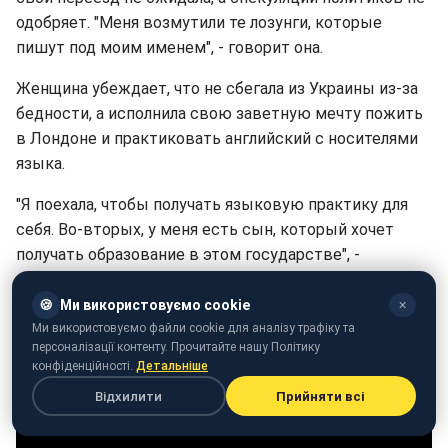
одобряет. "Меня возмутили те лозунги, которые
пишут под моим именем", - говорит она.
Женщина убеждает, что не сбегала из Украины из-за
бедности, а исполнила свою заветную мечту пожить
в Лондоне и практиковать английский с носителями
языка.
"Я поехала, чтобы получать языковую практику для
себя. Во-вторых, у меня есть сын, который хочет
получать образование в этом государстве", -
пояснила Македон.
🍪
Ми використовуємо cookie
✕
Ми використовуємо файли cookie для аналізу трафіку та
персоналізації контенту. Прочитайте нашу Політику
конфіденційності.
Детальніше
Відхилити
Прийняти всі