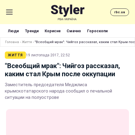
rbc.ua
Люди
Тренди
Корисне
Смачно
Гороскопи
Головна
›
Життя
›
"Всеобщий мрак": Чийгоз рассказал, каким стал Крым по
ЖИТТЯ
19 листопада 2017, 22:52
"Всеобщий мрак": Чийгоз рассказал,
каким стал Крым после оккупации
Заместитель председателя Меджлиса
крымскотатарского народа сообщил о печальной
ситуации на полуострове