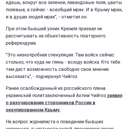
едешь, вокруг все зеленое, лавандовые поля, цветы
полевые, а сейчас - всеобщий мрак. И в Крыму мрак,
и в душах людей мрак", - отметил он.
При этом бывший узник Кремля призвал не
рассчитывать на объективность повторного
референдума.
"Это низкопробная спекуляция. Там войск сейчас
столько, что куда не глянь - всюду войска. Кто тебе
там даст возможность свободно свое мнение
высказать", - подчеркнул Чийгоз.
Ранее освобожденный из российского плена
украинский политзаключенный Ахтем Чийгоз
заявил
о разочаровании сторонников России в
оккупированном Крыму.
На вопрос журналиста о поведении бывших
украинцев, в частности судей, прокуроров после