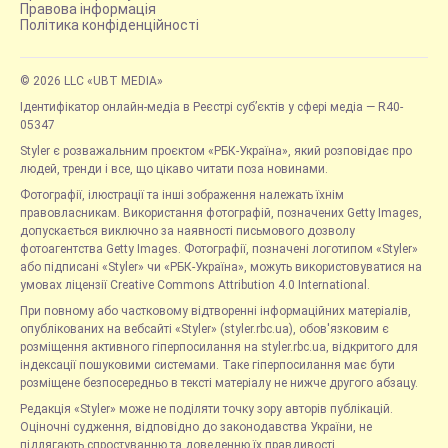
Правова інформація
Політика конфіденційності
© 2026 LLC «UBT MEDIA»
Ідентифікатор онлайн-медіа в Реєстрі суб’єктів у сфері медіа — R40-
05347
Styler є розважальним проєктом «РБК-Україна», який розповідає про
людей, тренди і все, що цікаво читати поза новинами.
Фотографії, ілюстрації та інші зображення належать їхнім
правовласникам. Використання фотографій, позначених Getty Images,
допускається виключно за наявності письмового дозволу
фотоагентства Getty Images. Фотографії, позначені логотипом «Styler»
або підписані «Styler» чи «РБК-Україна», можуть використовуватися на
умовах ліцензії Creative Commons Attribution 4.0 International.
При повному або частковому відтворенні інформаційних матеріалів,
опублікованих на вебсайті «Styler» (styler.rbc.ua), обов'язковим є
розміщення активного гіперпосилання на styler.rbc.ua, відкритого для
індексації пошуковими системами. Таке гіперпосилання має бути
розміщене безпосередньо в тексті матеріалу не нижче другого абзацу.
Редакція «Styler» може не поділяти точку зору авторів публікацій.
Оціночні судження, відповідно до законодавства України, не
підлягають спростуванню та доведенню їх правдивості.