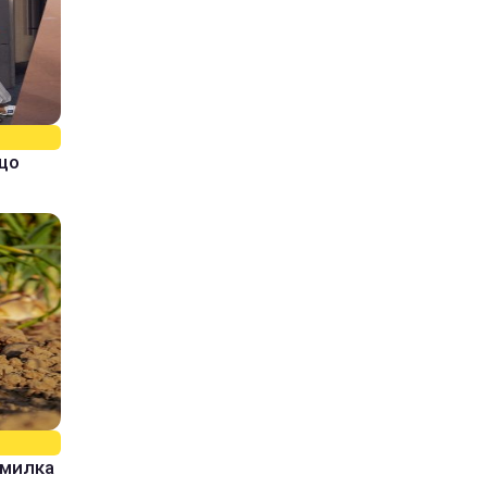
кщо
омилка