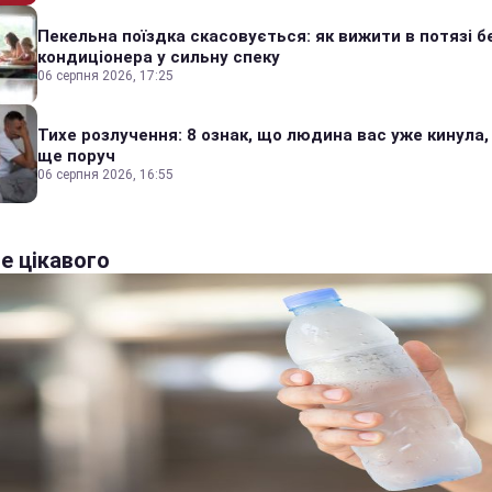
Пекельна поїздка скасовується: як вижити в потязі б
кондиціонера у сильну спеку
06 серпня 2026, 17:25
Тихе розлучення: 8 ознак, що людина вас уже кинула,
ще поруч
06 серпня 2026, 16:55
е цікавого