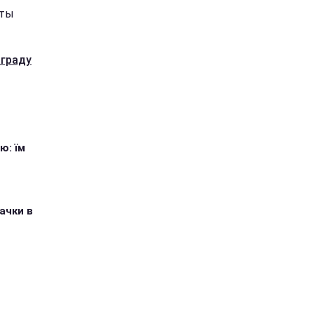
оты
аграду
ю: їм
ачки в