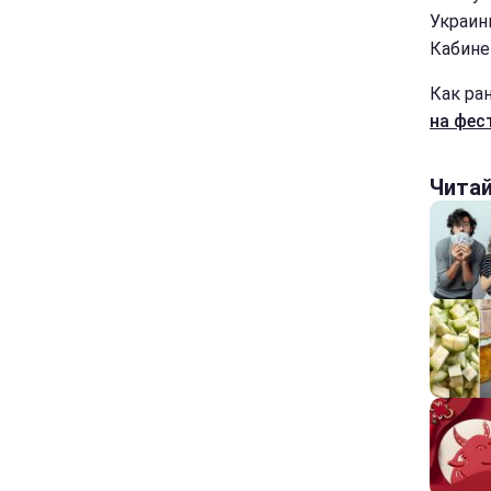
Украин
Кабине
Как ра
на фес
Чита