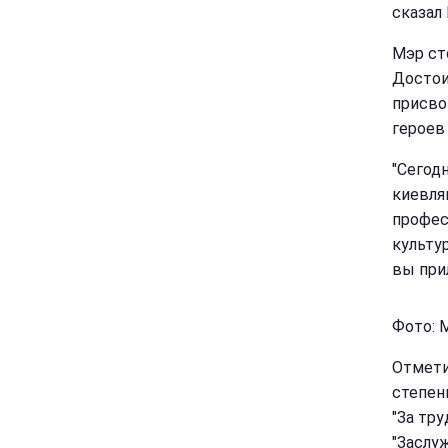
сказал 
Мэр ст
Достои
присво
героев
"Сегод
киевля
профес
культу
вы прил
Фото: М
Отметим
степени
"За тру
"Заслу