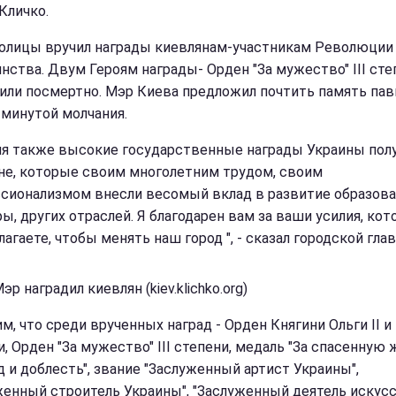
Кличко.
олицы вручил награды киевлянам-участникам Революции
нства. Двум Героям награды- Орден "За мужество" III сте
или посмертно. Мэр Киева предложил почтить память па
 минутой молчания.
ня также высокие государственные награды Украины пол
не, которые своим многолетним трудом, своим
сионализмом внесли весомый вклад в развитие образова
ры, других отраслей. Я благодарен вам за ваши усилия, ко
агаете, чтобы менять наш город ", - сказал городской глав
эр наградил киевлян (kiev.klichko.org)
, что среди врученных наград - Орден Княгини Ольги II и I
, Орден "За мужество" III степени, медаль "За спасенную ж
д и доблесть", звание "Заслуженный артист Украины",
женный строитель Украины", "Заслуженный деятель искус