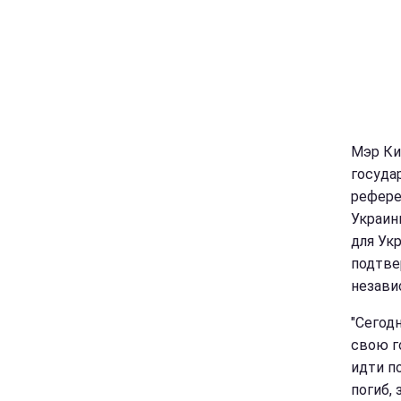
Мэр Ки
госуда
рефере
Украин
для Ук
подтве
незави
"Сегод
свою г
идти п
погиб, 