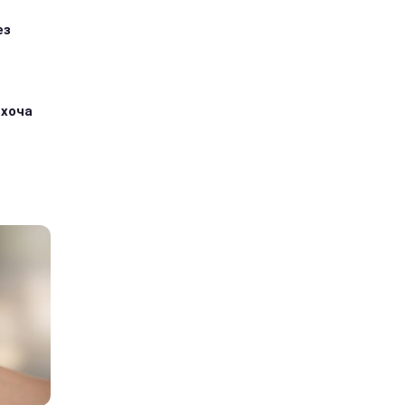
ез
 хоча