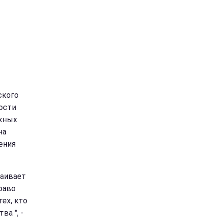
ского
ости
ажных
на
ения
таивает
раво
ех, кто
ва ", -