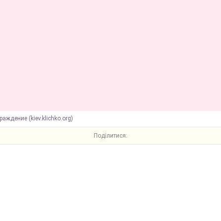
раждение (kiev.klichko.org)
Поділитися: