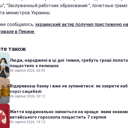
ы", "Заслуженный работник образования ", почетные грам
та министров Украины.
нее сообщалось,
украинский актер получил престижную н
тивале в Пекине.
йте також
Люди, народжені в ці дні тижня, гребуть гроші лопато
пощастило з пелюшок
06 серпня 2026, 20:59
Відкриваєш банку і вже не зупинитися: як закрити каб
соусі сацебелі
06 серпня 2026, 20:12
Життя кардинально зміниться на краще: яким знакам
китайського гороскопа пощастить 7 серпня
06 серпня 2026, 18:13