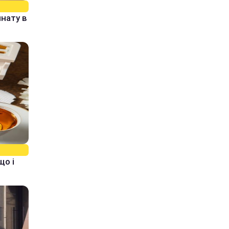
нату в
що і