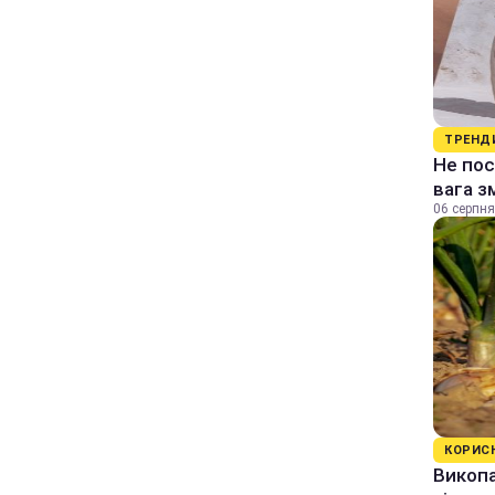
ТРЕНД
Не пос
вага з
06 серпня
КОРИС
Викопа