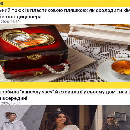
НЕ
ьний трюк із пластиковою пляшкою: як охолодити кім
без кондиціонера
 2026, 16:19
зробила "капсулу часу" й сховала її у своєму домі: наві
м всередині
 2026, 15:33