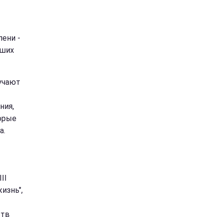
пени -
вших
учают
ния,
торые
а.
II
изнь",
ств