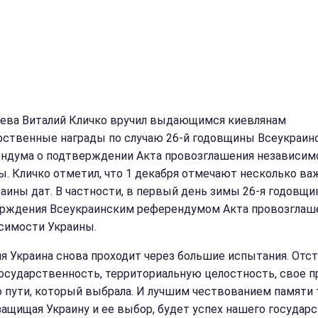
ева Виталий Кличко вручил выдающимся киевлянам
рственные награды по случаю 26-й годовщины Всеукраин
ндума о подтверждении Акта провозглашения независим
ы. Кличко отметил, что 1 декабря отмечают несколько в
раины дат. В частности, в первый день зимы 26-я годовщи
рждения Всеукраинским референдумом Акта провозглаш
симости Украины.
ня Украина снова проходит через большие испытания. Отс
осударственность, территориальную целостность, свое п
о пути, который выбрала. И лучшим чествованием памяти т
защищая Украину и ее выбор, будет успех нашего государст