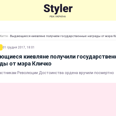
Життя
›
Выдающиеся киевляне получили государственные награды от мэра К
01 грудня 2017, 18:01
ющиеся киевляне получили государствен
ды от мэра Кличко
астникам Революции Достоинства ордена вручили посмертно