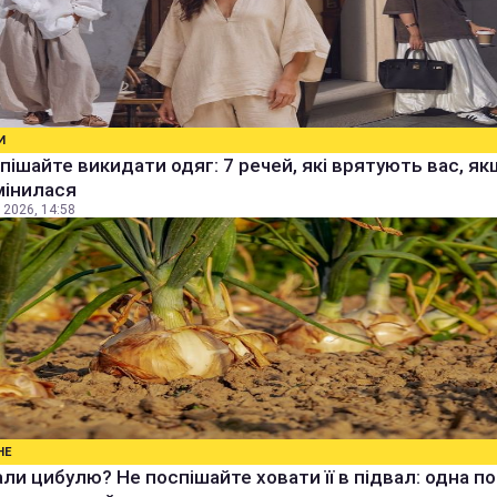
И
пішайте викидати одяг: 7 речей, які врятують вас, я
мінилася
 2026, 14:58
НЕ
ли цибулю? Не поспішайте ховати її в підвал: одна п