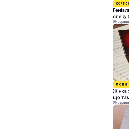
КОРИС
Геніал
спеку 
06 серпня
ЛЮДИ
Жінка 
що та
06 серпня